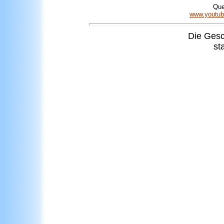
Que
www.youtub
Die
Gesch
st