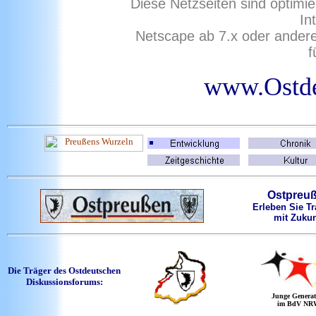
Diese Netzseiten sind optimie
In
Netscape ab 7.x oder ander
f
www.Ostde
Ostpreu
Erleben Sie Tr
mit Zukun
Die Träger des Ostdeutschen
Diskussionsforums:
Junge Generat
im BdV NR