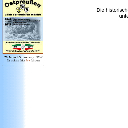
Die
historisc
unt
7
0 Jahre LO
Landesgr
.
NRW
für weitere Infos
hie
r
klicken