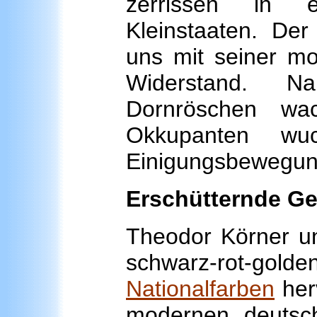
zerrissen in e
Kleinstaaten. Der
uns mit seiner m
Widerstand. N
Dornröschen w
Okkupanten wu
Einigungsbewegun
Erschütternde Ge
Theodor Körner u
schwarz-rot-go
Nationalfarben
her
modernen deutsc