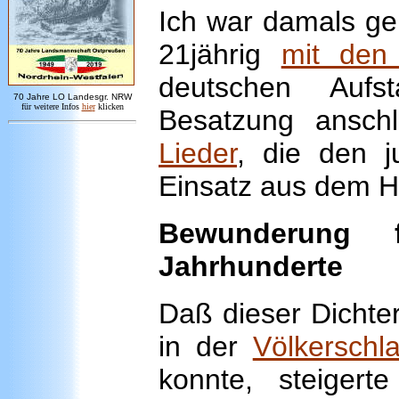
Ich war damals gen
21jährig
mit den
deutschen Aufs
7
0 Jahre LO
Landesgr
.
NRW
für weitere Infos
hie
r
klicken
Besatzung ansch
Lieder
, die den j
Einsatz aus dem H
Bewunderung 
Jahrhunderte
Daß dieser Dichte
in der
Völkerschla
konnte, steiger