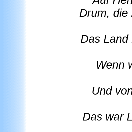
Drum, die i
Das Land i
Wenn w
Und von
Das war L