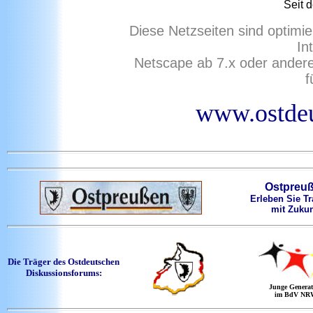
Seit 
Diese Netzseiten sind optimie
In
Netscape ab 7.x oder ander
f
www.ostdeu
Ostpreu
Erleben Sie Tr
mit Zukun
Die Träger des Ostdeutschen
Diskussionsforums:
Junge Generat
im BdV NR