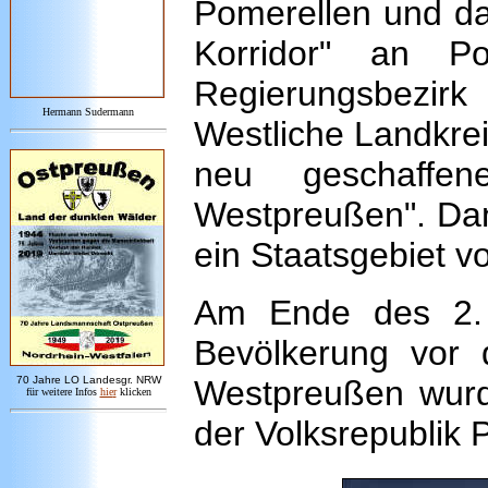
Pomerellen und da
Korridor" an P
Regierungsbezi
Hermann Sudermann
Westliche Landkrei
neu geschaffe
Westpreußen". Dan
ein Staatsgebiet v
Am Ende des 2. W
Bevölkerung vor
7
0 Jahre LO
Landesgr
.
NRW
Westpreußen wurd
für weitere Infos
hie
r
klicken
der Volksrepublik 