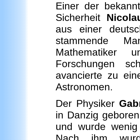
Einer der bekann
Sicherheit
Nicola
aus einer deutsc
stammende Ma
Mathematiker u
Forschungen sc
avancierte zu ei
Astronomen.
Der Physiker
Gabr
in Danzig geboren
und wurde wenig s
Nach ihm wurde