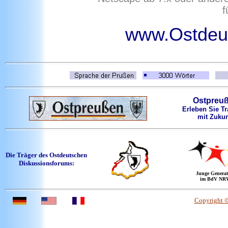
f
www.Ostdeut
Ostpreu
Erleben Sie Tr
mit Zukun
Die Träger des Ostdeutschen
Diskussionsforums:
Junge Generat
im BdV NR
Copyright 