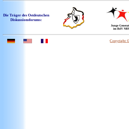
Die Träger des Ostdeutschen
Diskussionsforums:
Junge Generat
im BdV NR
Copyright 