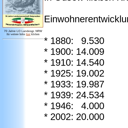
Einwohnerentwicklu
7
0 Jahre LO
Landesgr
.
NRW
für weitere Infos
hie
r
klicken
* 1880: 9.530
* 1900: 14.009
* 1910: 14.540
* 1925: 19.002
* 1933: 19.987
* 1939: 24.534
* 1946: 4.000
* 2002: 20.000