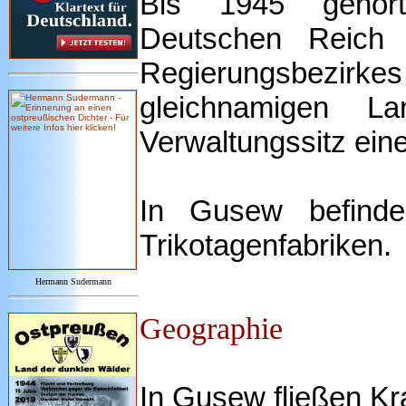
Bis 1945 gehör
Deutschen Reich
Regierungsbe
gleichnamigen L
Verwaltungssitz ein
In Gusew befinden
Trikotagenfabriken.
Hermann Sudermann
Geographie
In Gusew fließen K