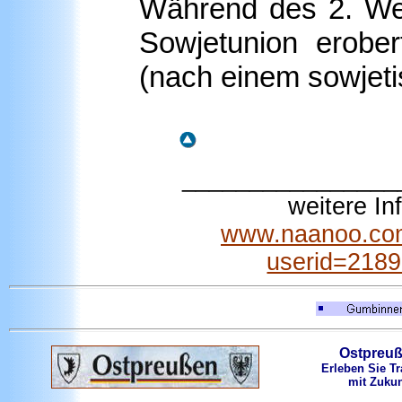
Während des 2. We
Sowjetunion erobe
(nach einem sowjeti
________________
weitere I
www.naanoo.com
userid=218
Ostpreu
Erleben Sie Tr
mit Zukun