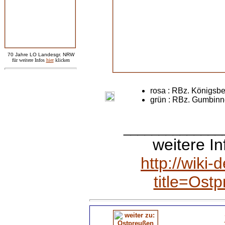
7
0 Jahre LO
Landesgr
.
NRW
für weitere Infos
hie
r
klicken
rosa : RBz. Königsb
grün : RBz. Gumbin
______________
weitere I
http://wiki
title=Os