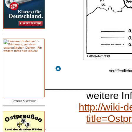
Veröffentlic
_______________
weitere I
Hermann Sudermann
http://wiki
title=Ost