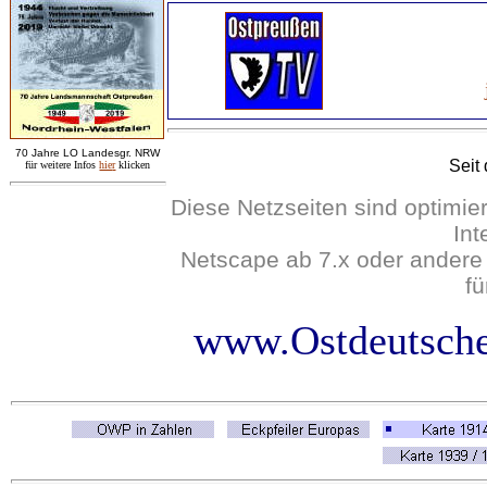
7
0 Jahre LO
Landesgr
.
NRW
Seit
für weitere Infos
hie
r
klicken
Diese Netzseiten sind optimie
Int
Netscape ab 7.x oder andere
fü
www.Ostdeutsche