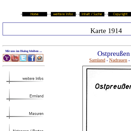
Karte 1914
Mit uns im Dialog bleiben ...
Ostpreußen 
Samland
-
Nadrauen
-