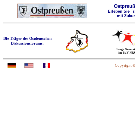
Ostpreu
Erleben Sie Tr
mit Zukun
Die Träger des Ostdeutschen
Diskussionsforums:
Junge Generat
im BdV NR
Copyright 