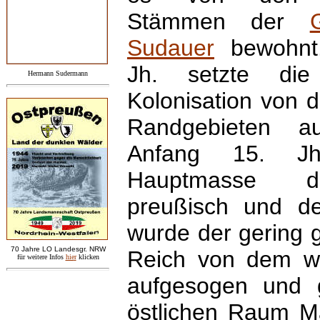
Stämmen der
Sudauer
bewohnt.
Jh. setzte die
Hermann Sudermann
Kolonisation von 
Randgebieten a
Anfang 15. J
Hauptmasse d
preußisch und deu
wurde der gering 
7
0 Jahre LO
Landesgr
.
NRW
Reich von dem we
für weitere Infos
hie
r
klicken
aufgesogen und 
östlichen Raum M