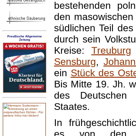
bestehenden pol
den masowischen 
südlichen Teil de
durch sein Volkst
Preußische Allgemeine
Zeitung
Kreise:
Treuburg
Sensburg
,
Johann
ein
Stück des Ost
Bis Mitte 19. Jh. 
des Deutschen 
Staates.
In frühgeschichtl
es von den p