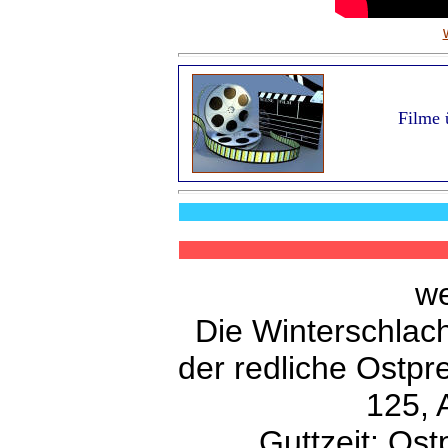
Filme 
we
Die Winterschlach
der redliche Ostpr
125, 
Guttzeit: Ost