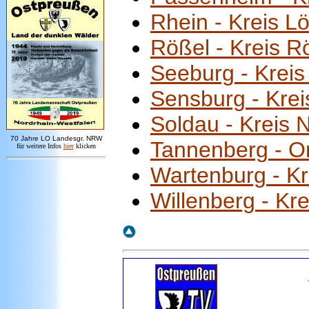
Rhein - Kreis L
Rößel - Kreis R
Seeburg - Kreis
Sensburg - Kre
Soldau - Kreis 
7
0 Jahre LO
Landesgr
.
NRW
Tannenberg - Or
für weitere Infos
hie
r
klicken
Wartenburg - Kre
Willenberg - Kre