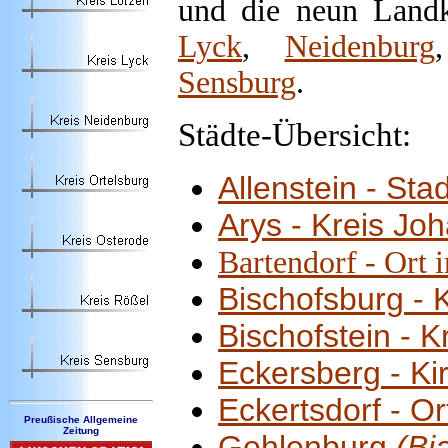
und die neun Land
Lyck
,
Neidenburg
Sensburg
.
Städte-Übersicht:
Allenstein - Stad
Arys - Kreis Jo
Bartendorf - Ort 
Bischofsburg - 
Bischofstein - K
Eckersberg - Ki
Eckertsdorf - O
Preußische Allgemeine
Zeitung
Gehlenburg
(Bia