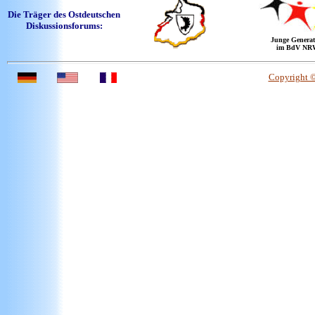
Die Träger des Ostdeutschen
Diskussionsforums:
Junge Generat
im BdV NR
Copyright 