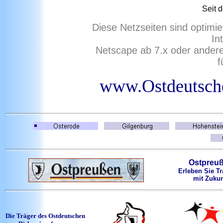
Seit
d
Diese Netzseiten sind optimie
In
Netscape ab 7.x oder ander
f
www.Ostdeutsche
Ostpreu
Erleben Sie Tr
mit Zukun
Die Träger des Ostdeutschen