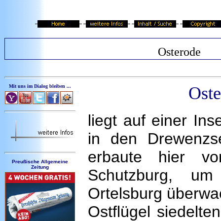
Osterode
Mit uns im Dialog bleiben ...
Oste
liegt auf einer In
in den Drewenzs
erbaute hier v
Preußische Allgemeine
Zeitung
Schutzburg, um
Ortelsburg überwa
Ostflügel siedelte