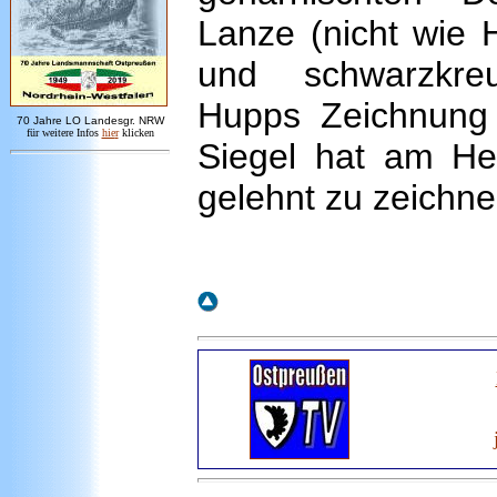
Lanze (nicht wie 
und schwarzkreu
Hupps Zeichnung i
7
0 Jahre LO
Landesgr
.
NRW
für weitere Infos
hie
r
klicken
Siegel hat am Hel
gelehnt zu zeichne