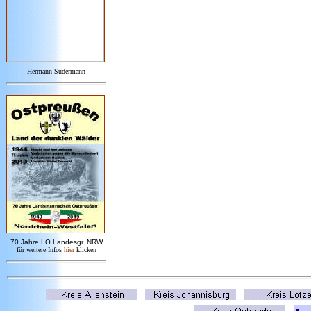
Hermann Sudermann
7
0 Jahre LO
Landesgr
.
NRW
für weitere Infos
hie
r
klicken