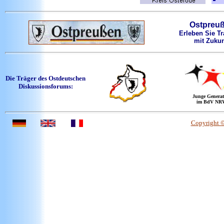
Ostpreu
Erleben Sie Tr
mit Zukun
Die Träger des Ostdeutschen
Diskussionsforums:
Junge Generat
im BdV NR
Copyright 