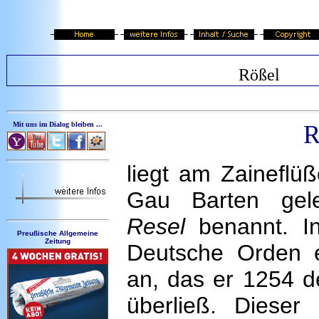
Rößel
Mit uns im Dialog bleiben ...
R
liegt am Zaineflü
Gau Barten gel
Resel
benannt. I
Preußische Allgemeine
Zeitung
Deutsche Orden 
an, das er 1254 d
überließ. Dieser