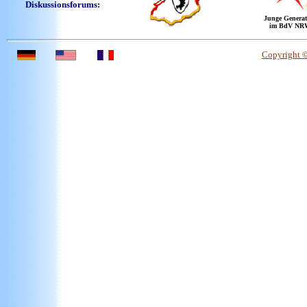
Diskussionsforums:
Junge Generat
im BdV NR
Copyright 