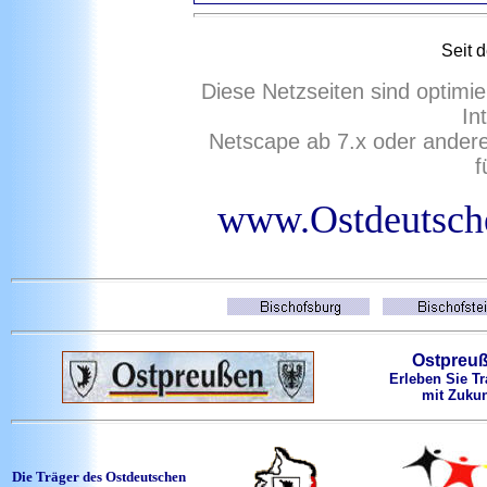
Seit
d
Diese Netzseiten sind optimie
In
Netscape ab 7.x oder ander
f
www.Ostdeutsche
Ostpreu
Erleben Sie Tr
mit Zukun
Die Träger des Ostdeutschen