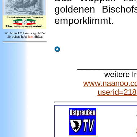
goldenen Bischo
emporklimmt.
7
0 Jahre LO
Landesgr
.
NRW
für weitere Infos
hie
r
klicken
_____________
weitere 
www.naanoo.co
userid=21