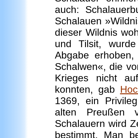
auch: Schalauerb
Schalauen »Wildnis
dieser Wildnis wo
und Tilsit, wurd
Abgabe erhoben,
Schalwen«, die v
Krieges nicht a
konnten, gab
Hoc
1369, ein Privile
alten Preußen 
Schalauern wird Ze
bestimmt. Man be