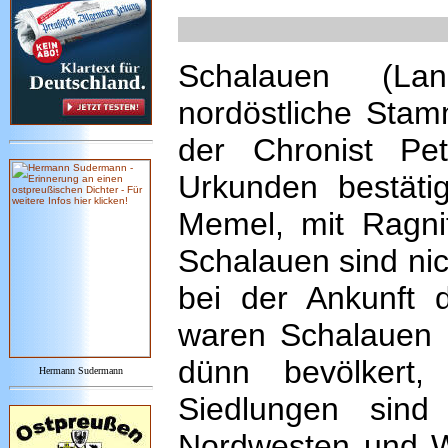
Schalauen (Lan
nordöstliche Stam
der Chronist Pe
Urkunden bestäti
Memel, mit Ragnit
Schalauen sind ni
bei der Ankunft
waren Schalauen 
dünn bevölkert
Hermann Sudermann
Siedlungen sind
Nordwesten und W