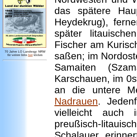
das spätere Ha
Heydekrug), ferne
später litauisch
Fischer am Kurisc
7
0 Jahre LO
Landesgr
.
NRW
saßen; im Nordoste
für weitere Infos
hie
r
klicken
Samaiten (Szam
Karschauen, im 0
an die untere M
Nadrauen
. Jedenf
vielleicht auch
preußisch-litauis
Schalauer erinne