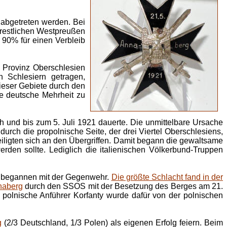
abgetreten werden. Bei
restlichen Westpreußen
 90% für einen Verbleib
 Provinz Oberschlesien
 Schlesiern getragen,
ieser Gebiete durch den
ine deutsche Mehrheit zu
 und bis zum 5. Juli 1921 dauerte. Die unmittelbare Ursache
durch die propolnische Seite, der drei Viertel Oberschlesiens,
teiligten sich an den Übergriffen. Damit begann die gewaltsame
rden sollte. Lediglich die italienischen Völkerbund-Truppen
d begannen mit der Gegenwehr.
Die größte Schlacht fand in der
naberg
durch den SSOS mit der Besetzung des Berges am 21.
polnische Anführer Korfanty wurde dafür von der polnischen
g
(2/3 Deutschland, 1/3 Polen) als eigenen Erfolg feiern. Beim