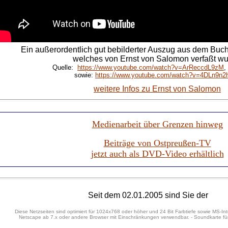
Ein außerordentlich gut bebilderter Auszug aus dem Buc
welches von Ernst von Salomon verfaßt wu
Quelle:
https://www.youtube.com/watch?v=ArReccdL9zM
,
sowie:
https://www.youtube.com/watch?v=4DLn9n2
weitere Infos zu Ernst von Salomon
Medienarbeit über Grenzen hinweg
Beiträge von Ostpreußen-TV
jetzt auch als DVD-Video erhältlich
Seit dem 02.01.2005 sind Sie der
Diese Netzseiten sind optimiert für 1024x768 oder höher und 24 Bit Farbtiefe sowie MS-Int
Netscape ab 7.x oder andere Browser mit Einschränkungen verwendbar. - Soundkarte für