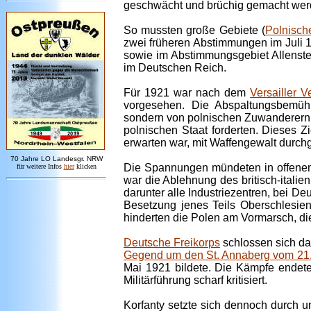
geschwächt und brüchig gemacht werd
So mussten große Gebiete (
Polnische
zwei früheren Abstimmungen im Juli 
sowie im Abstimmungsgebiet Allenstei
im Deutschen Reich.
Für 1921 war nach dem
Versailler V
vorgesehen. Die Abspaltungsbemüh
sondern von polnischen Zuwanderern i
polnischen Staat forderten. Dieses Zi
erwarten war, mit Waffengewalt durch
7
0 Jahre LO
Landesgr
.
NRW
Die Spannungen mündeten in offenem 
für weitere Infos
hie
r
klicken
war die Ablehnung des britisch-italien
darunter alle Industriezentren, bei D
Besetzung jenes Teils Oberschlesien
hinderten die Polen am Vormarsch, die
Deutsche Freikorps
schlossen sich d
Gegend um den St. Annaberg vom 21. b
Mai 1921 bildete. Die Kämpfe endete
Militärführung scharf kritisiert.
Korfanty setzte sich dennoch durch 