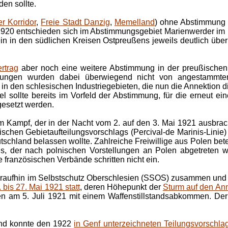
en sollte.
r Korridor
,
Freie Stadt Danzig
,
Memelland
) ohne Abstimmung 
1920 entschieden sich im Abstimmungsgebiet Marienwerder im 
n in den südlichen Kreisen Ostpreußens jeweils deutlich über
ertrag
aber noch eine weitere Abstimmung in der preußischen
ungen wurden dabei überwiegend nicht von angestammten
n den schlesischen Industriegebieten, die nun die Annektion d
el sollte bereits im Vorfeld der Abstimmung, für die erneut e
gesetzt werden.
Kampf, der in der Nacht vom 2. auf den 3. Mai 1921 ausbrach
ischen Gebietaufteilungsvorschlags (Percival-de Marinis-Linie) 
eutschland belassen wollte. Zahlreiche Freiwillige aus Polen be
s, der nach polnischen Vorstellungen an Polen abgetreten we
 französischen Verbände schritten nicht ein.
araufhin im Selbstschutz Oberschlesien (SSOS) zusammen un
is 27. Mai 1921 statt
, deren Höhepunkt der
Sturm auf den An
n am 5. Juli 1921 mit einem Waffenstillstandsabkommen. Der 
und konnte den 1922
in Genf unterzeichneten Teilungsvorschla