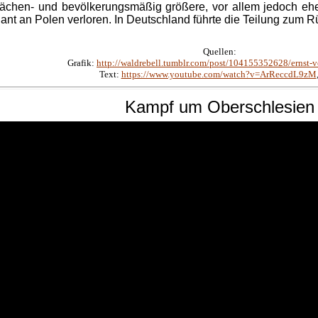
lächen- und bevölkerungsmäßig größere, vor allem jedoch eher
ant an Polen verloren. In Deutschland führte die Teilung zum Rü
Quellen:
Grafik:
http://waldrebell.tumblr.com/post/104155352628/ernst-v
Text:
https://www.youtube.com/watch?v=ArReccdL9zM
Kampf
um
Oberschlesien