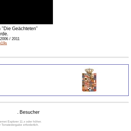
h "Die Geächteten"
rde.
 2006 / 2011
h19s
. Besucher
ernet Explorer 11.x oder höher.
 Tonwiedergabe erforderlich.