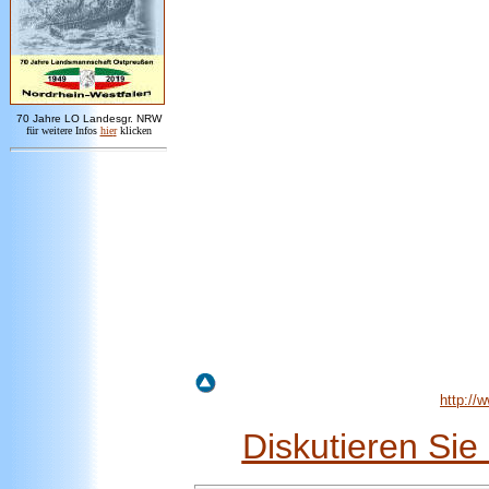
7
0 Jahre LO
Landesgr
.
NRW
für weitere Infos
hie
r
klicken
http:/
Diskutieren Si