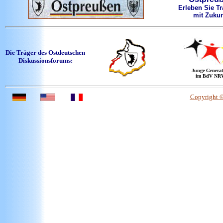
Erleben Sie Tr
mit Zukun
Die Träger des Ostdeutschen
Diskussionsforums:
Junge Generat
im BdV NR
Copyright 