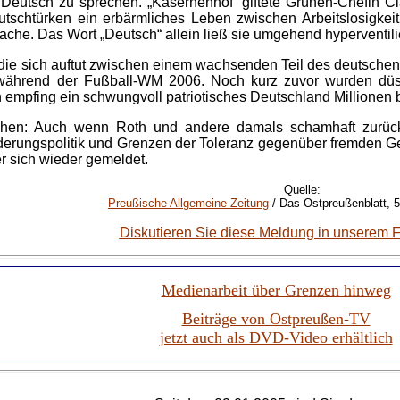
Deutsch zu sprechen. „Kasernenhof“ giftete Grünen-Chefin Cl
tschtürken ein erbärmliches Leben zwischen Arbeitslosigkeit
sache. Das Wort „Deutsch“ allein ließ sie umgehend hyperventil
ie sich auftut zwischen einem wachsenden Teil des deutschen 
 während der Fußball-WM 2006. Noch kurz zuvor wurden düs
 empfing ein schwungvoll patriotisches Deutschland Millionen b
hen: Auch wenn Roth und andere damals schamhaft zurückrud
nderungspolitik und Grenzen der Toleranz gegenüber fremden G
er sich wieder gemeldet.
Quelle:
Preußische Allgemeine Zeitung
/ Das Ostpreußenblatt, 5
Diskutieren Sie diese Meldung in unserem 
Medienarbeit über Grenzen hinweg
Beiträge von Ostpreußen-TV
jetzt auch als DVD-Video erhältlich