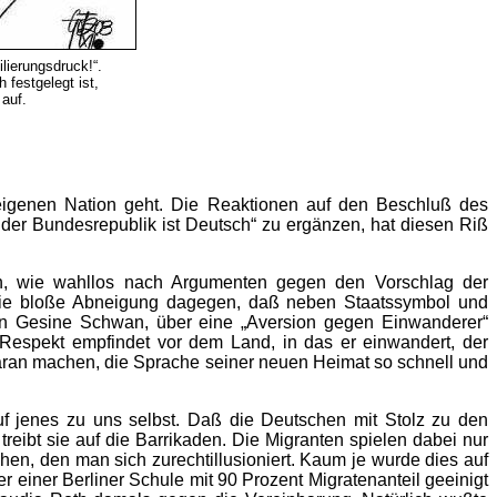
lierungsdruck!“.
 festgelegt ist,
auf.
eigenen Nation geht. Die Reaktionen auf den Beschluß des
der Bundesrepublik ist Deutsch“ zu ergänzen, hat diesen Riß
ffen, wie wahllos nach Argumenten gegen den Vorschlag der
s die bloße Abneigung dagegen, daß neben Staatssymbol und
on Gesine Schwan, über eine „Aversion gegen Einwanderer“
r Respekt empfindet vor dem Land, in das er einwandert, der
daran machen, die Sprache seiner neuen Heimat so schnell und
uf jenes zu uns selbst. Daß die Deutschen mit Stolz zu den
reibt sie auf die Barrikaden. Die Migranten spielen dabei nur
chen, den man sich zurechtillusioniert. Kaum je wurde dies auf
r einer Berliner Schule mit 90 Prozent Migratenanteil geeinigt