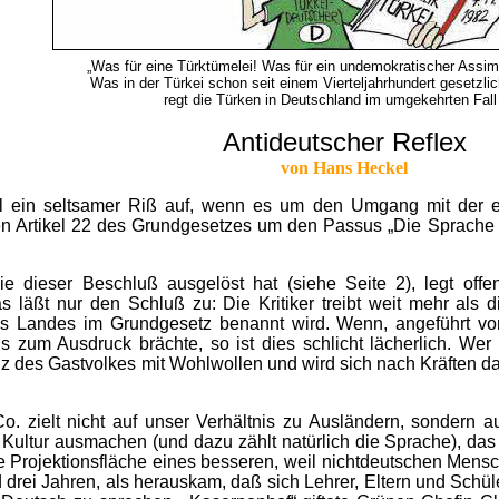
„Was für eine Türktümelei! Was für ein undemokratischer Assimi
Was in der Türkei schon seit einem Vierteljahrhundert gesetzlich
regt die Türken in Deutschland im umgekehrten Fall 
Antideutscher Reflex
von Hans Heckel
al ein seltsamer Riß auf, wenn es um den Umgang mit der 
en Artikel 22 des Grundgesetzes um den Passus „Die Sprache 
, die dieser Beschluß ausgelöst hat (siehe Seite 2), legt o
s läßt nur den Schluß zu: Die Kritiker treibt weit mehr al
es Landes im Grundgesetz benannt wird. Wenn, angeführt v
us zum Ausdruck brächte, so ist dies schlicht lächerlich. We
olz des Gastvolkes mit Wohlwollen und wird sich nach Kräften 
. zielt nicht auf unser Verhältnis zu Ausländern, sondern a
Kultur ausmachen (und dazu zählt natürlich die Sprache), das t
 sie Projektionsfläche eines besseren, weil nichtdeutschen Mens
 drei Jahren, als herauskam, daß sich Lehrer, Eltern und Schüle