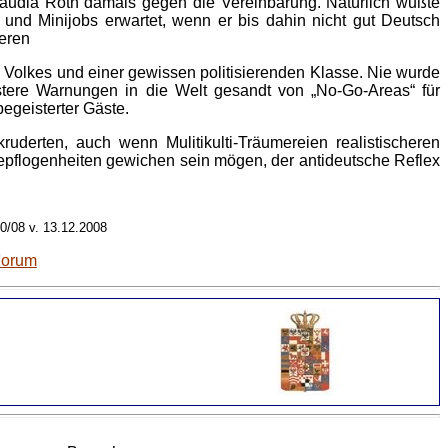
audia Roth damals gegen die Vereinbarung. Natürlich wußte
 und Minijobs erwartet, wenn er bis dahin nicht gut Deutsch
ieren
Volkes und einer gewissen politisierenden Klasse. Nie wurde
tere Warnungen in die Welt gesandt von „No-Go-Areas“ für
egeisterter Gäste.
erten, auch wenn Mulitikulti-Träumereien realistischeren
epflogenheiten gewichen sein mögen, der antideutsche Reflex
0/08 v. 13.12.2008
Forum