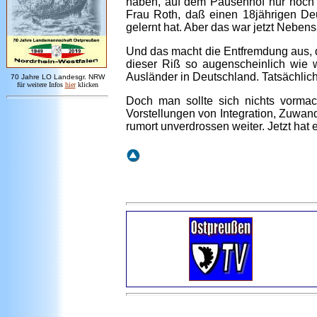
haben, auf dem Pausenhof nur noch 
Frau Roth, daß einen 18jährigen Deu
gelernt hat. Aber das war jetzt Neben
Und das macht die Entfremdung aus, d
dieser Riß so augenscheinlich wie
Ausländer in Deutschland. Tatsächlich
7
0 Jahre LO
Landesgr
.
NRW
für weitere Infos
hie
r
klicken
Doch man sollte sich nichts vormac
Vorstellungen von Integration, Zuwa
rumort unverdrossen weiter. Jetzt hat 