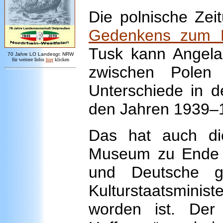
Die polnische Zei
Gedenkens zum K
Tusk kann Angela 
7
0 Jahre LO
Landesgr
.
NRW
für weitere Infos
hie
r
klicken
zwischen Polen
Unterschiede in de
den Jahren 1939–1
Das hat auch di
Museum zu Ende 
und Deutsche g
Kulturstaatsmini
worden ist. Der 