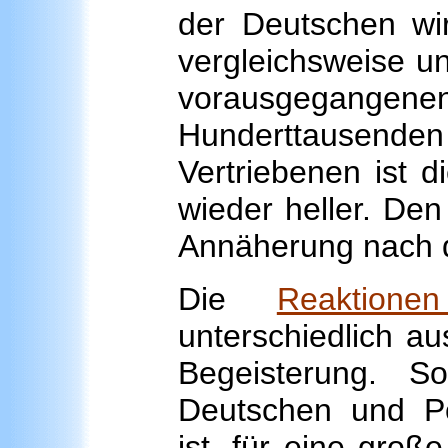
der Deutschen wir
vergleichsweise u
vorausgega
Hunderttausen
Vertriebenen ist 
wieder heller. Den
Annäherung nach 
Die
Reaktione
unterschiedlich au
Begeisterung. S
Deutschen und P
ist, für eine groß