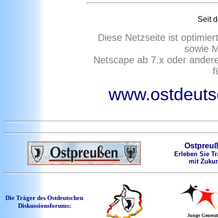
Seit 
Diese Netzseite ist optimie
sowie M
Netscape ab 7.x oder ander
f
www.ostdeutsc
Ostpreu
Erleben Sie Tr
mit Zukun
Die Träger des Ostdeutschen
Diskussionsforums:
Junge Generat