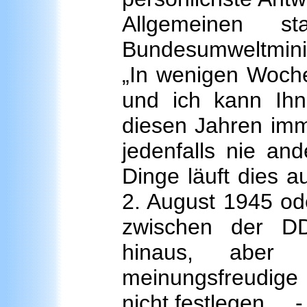
Allgemeinen 
Bundesumweltminis
„In wenigen Woche
und ich kann Ihne
diesen Jahren imm
jedenfalls nie an
Dinge läuft dies a
2. August 1945 od
zwischen der DD
hinaus, aber
meinungsfreudig
nicht festlegen. 