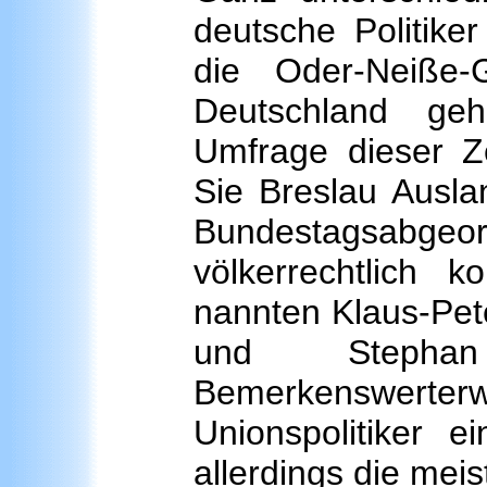
deutsche Politike
die Oder-Neiße-
Deutschland ge
Umfrage dieser Ze
Sie Breslau Ausla
Bundestagsabge
völkerrechtlich 
nannten Klaus-Pet
und Stepha
Bemerkenswert
Unionspolitiker 
allerdings die mei