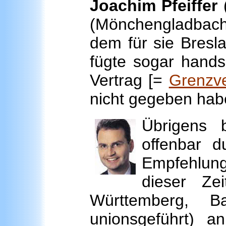
Joachim Pfeiffer
(Mönchengladbach)
dem für sie Bresla
fügte sogar handsc
Vertrag [=
Grenzve
nicht gegeben hab
Übrigens 
offenbar d
Empfehlung
dieser Ze
Württemberg, B
unionsgeführt) a