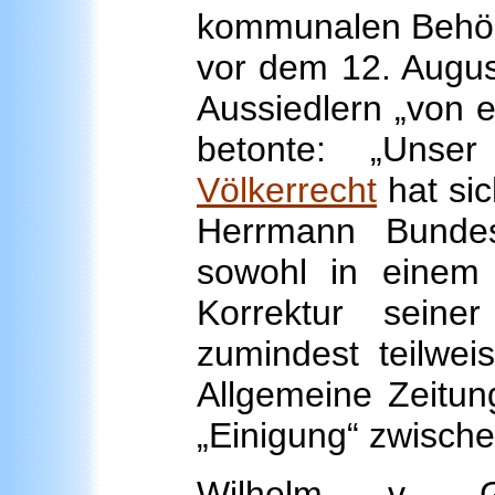
kommunalen Behörd
vor dem 12. Augus
Aussiedlern „von 
betonte: „Unse
Völkerrecht
hat sic
Herrmann Bundes
sowohl in einem B
Korrektur seine
zumindest teilweis
Allgemeine Zeitung
„Einigung“ zwische
Wilhelm v. G