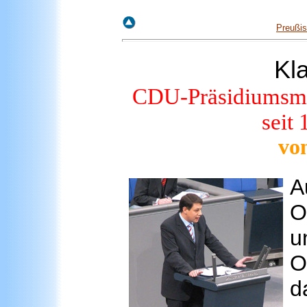
Preußis
Kla
CDU-Präsidiumsmitg
seit
vo
A
O
u
O
d