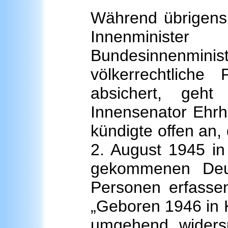
Während übrigens
Innenminist
Bundesinnenminist
völkerrechtliche 
absichert, geh
Innensenator Ehrha
kündigte offen an,
2. August 1945 in
gekommenen Deu
Personen erfassen
„Geboren 1946 in 
umgehend widerspr