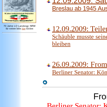
12.09.2009: Sau
Breslau ab 1945 Au
7
0 Jahre LO
Landesgr
.
NRW
12.09.2009: Teile
für weitere Infos
hie
r
klicken
Schäuble musste sei
bleiben
26.09.2009: From
Berliner Senator: Kön
Fr
Berliner Senator: 