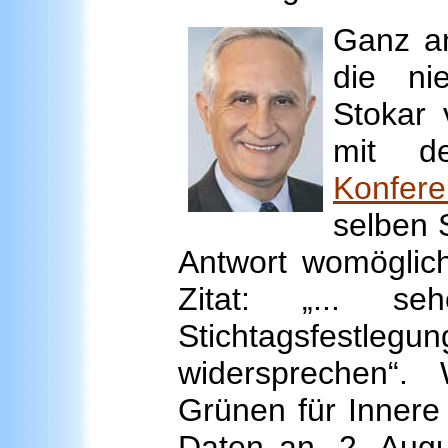
Ganz an
die ni
Stokar 
mit d
Konfere
selben 
Antwort womöglich 
Zitat: „... s
Stichtagsfestle
widersprechen“.
Grünen für Innere 
Daten an, 2. Aug