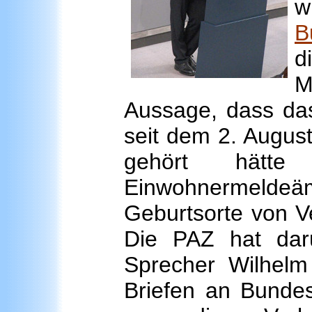
w
B
d
M
Aussage, dass das
seit dem 2. Augus
gehört hätte
Einwohnermeld
Geburtsorte von V
Die PAZ hat dar
Sprecher Wilhelm
Briefen an Bundes