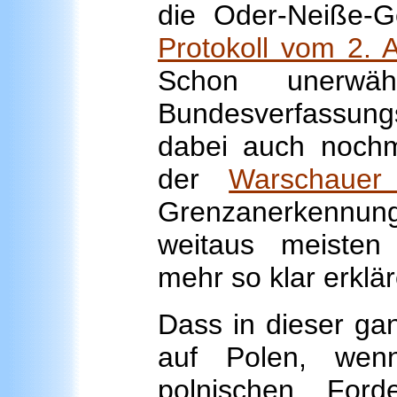
die Oder-Neiße-
Protokoll vom 2. 
Schon unerwä
Bundesverfassungs
dabei auch nochma
der
Warschauer
Grenzanerkennung 
weitaus meisten
mehr so klar erklä
Dass in dieser ga
auf Polen, wenn
polnischen Ford