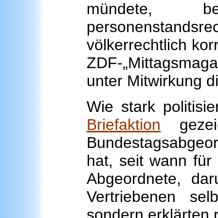
mündete, 
personenstandsrec
völkerrechtlich ko
ZDF-„Mittagsmag
unter Mitwirkung d
Wie stark politisi
Briefaktion
gezeigt
Bundestagsabgeor
hat, seit wann für 
Abgeordnete, dar
Vertriebenen se
sondern erklärten r