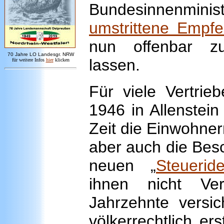
Bundesinnenminis
umstrittene Empf
nun offenbar z
7
0 Jahre LO
Landesgr
.
NRW
lassen.
für weitere Infos
hie
r
klicken
Für viele Vertri
1946 in Allenstein
Zeit die Einwohne
aber auch die Bes
neuen „
Steuerid
ihnen nicht Ver
Jahrzehnte versic
völkerrechtlich er