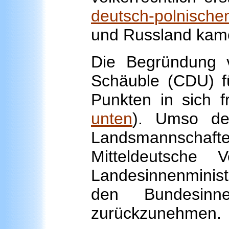
deutsch-polnisch
und Russland ka
Die Begründung 
Schäuble (CDU) f
Punkten in sich f
unten
). Umso deu
Landsmannscha
Mitteldeutsche
Landesinnenminis
den Bundesinne
zurückzunehmen.