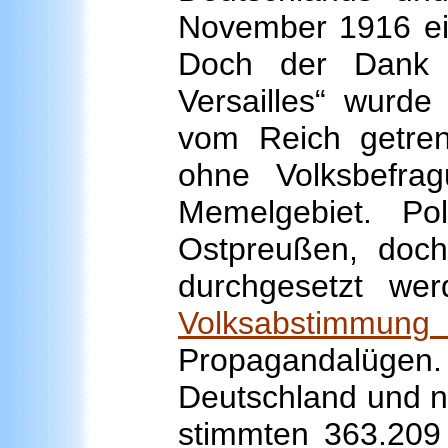
November 1916 ein
Doch der Dank 
Versailles“ wurde
vom Reich getre
ohne Volksbefra
Memelgebiet. Po
Ostpreußen, doc
durchgesetzt we
Volksabstimmun
Propagandalüge
Deutschland und nu
stimmten 363.209