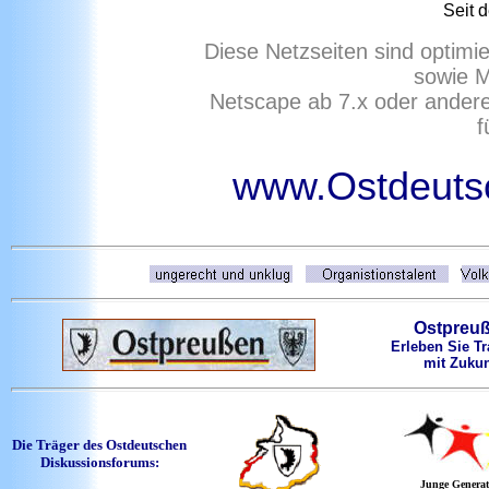
Seit 
Diese Netzseiten sind optimi
sowie M
Netscape ab 7.x oder ander
f
www.Ostdeutsc
Ostpreu
Erleben Sie Tr
mit Zukun
Die Träger des Ostdeutschen
Diskussionsforums:
Junge Generat