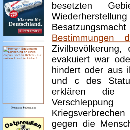
besetzten Geb
Wiederherste
Besatzungsma
Bestimmungen d
Zivilbevölkerung,
evakuiert war ode
hindert oder aus i
und c des Statut
erklären die D
Verschleppun
Hermann Sudermann
Kriegsverbreche
gegen die Menschh