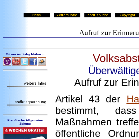
Aufruf zur Erinner
Volksabs
Mit uns im Dialog bleiben ...
Überwältig
Aufruf zur Er
Artikel 43 der
Ha
bestimmt, das
Maßnahmen treffen
Preußische Allgemeine
Zeitung
öffentliche Ordn