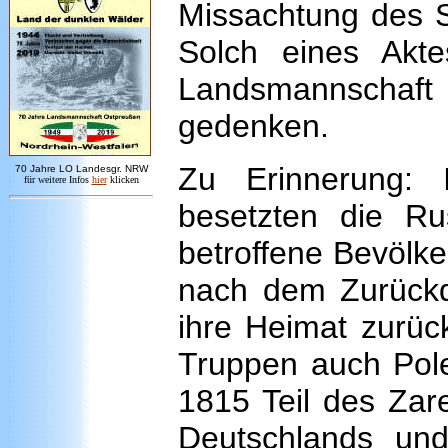
Missachtung des S
Solch eines Akt
Landsmannscha
gedenken.
Zu Erinnerung:
7
0 Jahre LO
Landesgr
.
NRW
für weitere Infos
hie
r
klicken
besetzten die Ru
betroffene Bevölke
nach dem Zurückd
ihre Heimat zurüc
Truppen auch Pole
1815 Teil des Zare
Deutschlands und