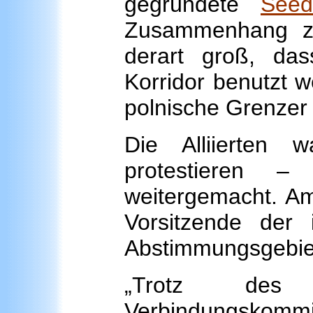
gegründete
Seed
Zusammenhang z
derart groß, d
Korridor benutzt 
polnische Grenzer 
Die Alliierten 
protestieren 
weitergemacht. Am 
Vorsitzende der i
Abstimmungsgebiet 
„Trotz des 
Verbindungskommi