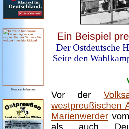
Ein Beispiel pr
Der Ostdeutsche He
Seite den Wahlkamp
Hermann Sudermann
Vor der
Volk
westpreußischen A
Marienwerder
vom 
als auch Deut