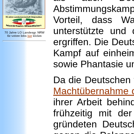
Abstimmungskamp
Vorteil, dass W
unterstützte und 
7
0 Jahre LO
Landesgr
.
NRW
für weitere Infos
hie
r
klicken
ergriffen. Die Deut
Kampf auf einheim
sowie Phantasie u
Da die Deutschen 
Machtübernahme de
ihrer Arbeit behi
frühzeitig mit d
gründeten Deutsch