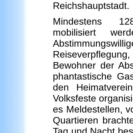
Reichshauptstadt.
Mindestens 12
mobilisiert we
Abstimmungswillige
Reiseverpflegung
Bewohner der Abs
phantastische Ga
den Heimatverein
Volksfeste organis
es Meldestellen, v
Quartieren brachte
Tag und Nacht bes