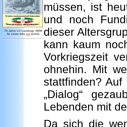
müssen, ist heu
und noch Fundie
dieser Altersgru
7
0 Jahre LO
Landesgr
.
NRW
für weitere Infos
hie
r
klicken
kann kaum noch 
Vorkriegszeit v
ohnehin. Mit we
stattfinden? Auf
„Dialog“ gezau
Lebenden mit den
Da sich die we