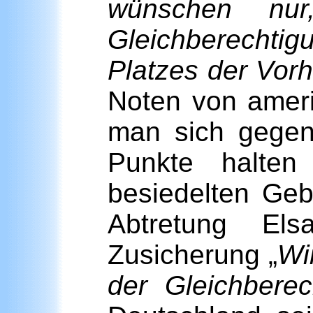
wünschen nur
Gleichberechtig
Platzes der Vorhe
Noten von ameri
man sich gegens
Punkte halten
besiedelten Geb
Abtretung Els
Zusicherung „
Wi
der Gleichbere