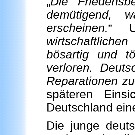
„
Die Friedensb
demütigend, w
erscheinen.
“ Un
wirtschaftlic
bösartig und tö
verloren. Deuts
Reparationen zu
späteren Einsi
Deutschland ein
Die junge deut