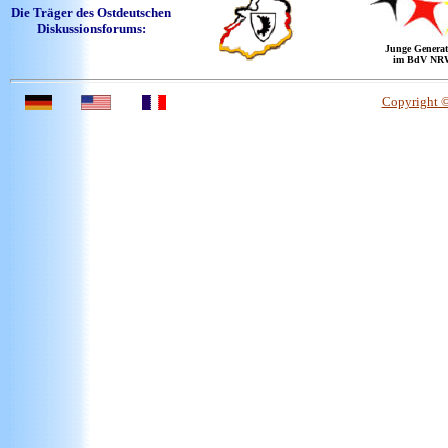
Die Träger des Ostdeutschen
Diskussionsforums:
Junge Generat
im BdV NR
Copyright 