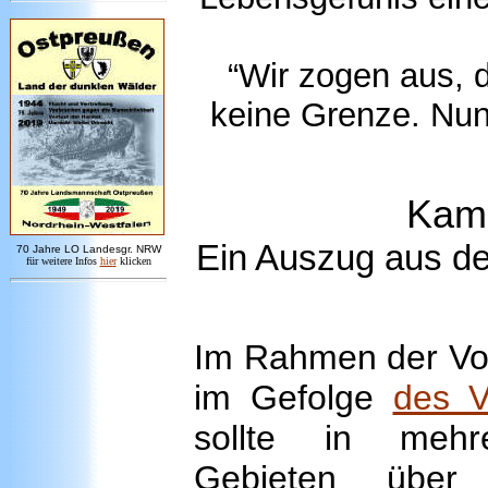
“Wir zogen aus, 
keine Grenze. Nun 
Kam
Ein Auszug aus d
7
0 Jahre LO
Landesgr
.
NRW
für weitere Infos
hie
r
klicken
Im Rahmen der Vo
im Gefolge
des V
sollte in mehr
Gebieten über