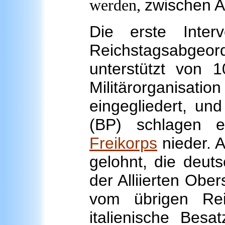
zwischen A
werden,
Die erste Inter
Reichstagsabge
unterstützt von 
Militärorganisatio
eingegliedert, un
(BP) schlagen 
Freikorps
nieder. A
gelohnt, die deu
der Alliierten Obe
vom übrigen Rei
italienische Besa