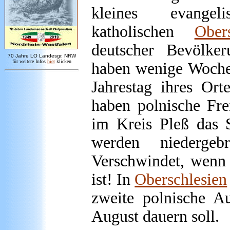
kleines evange
katholischen
Obers
deutscher Bevölke
7
0 Jahre LO
Landesgr
.
NRW
für weitere Infos
hie
r
klicken
haben wenige Wochen
Jahrestag ihres Orte
haben polnische Frei
im Kreis Pleß das 
werden niedergeb
Verschwindet, wenn 
ist! In
Oberschlesien
zweite polnische A
August dauern soll.