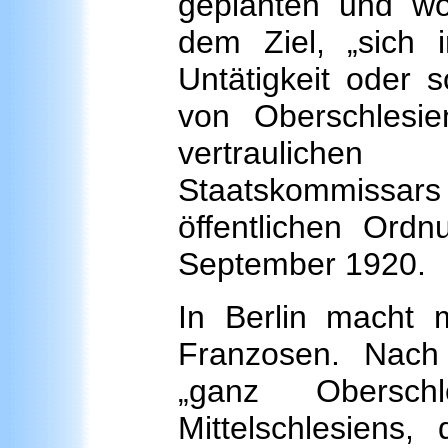
geplanten und woh
dem Ziel, „sich 
Untätigkeit oder s
von Oberschlesi
vertrauliche
Staatskommiss
öffentlichen Ord
September 1920.
In Berlin macht m
Franzosen. Nach 
„ganz Obersch
Mittelschlesiens