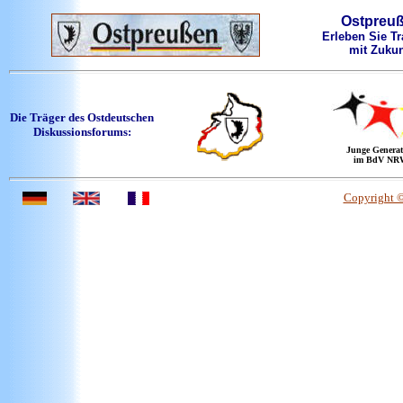
Ostpreu
Erleben Sie Tr
mit Zukun
Die Träger des Ostdeutschen
Diskussionsforums:
Junge Generat
im BdV NR
Copyright 