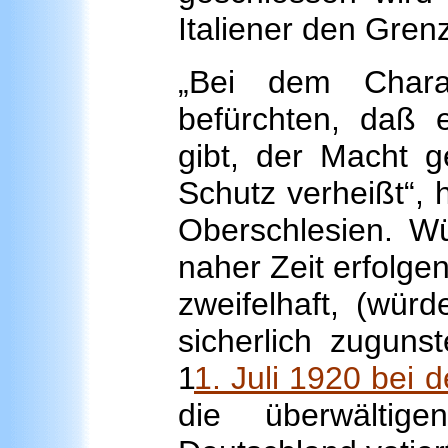
Italiener den Gre
„Bei dem Chara
befürchten, daß 
gibt, der Macht g
Schutz verheißt“, 
Oberschlesien. Wü
naher Zeit erfolge
zweifelhaft, (wür
sicherlich zuguns
1
1. Juli 1920 bei
die überwältig