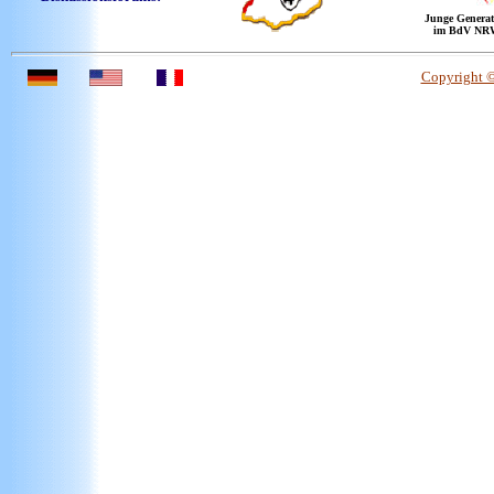
Junge Generat
im BdV NR
Copyright 