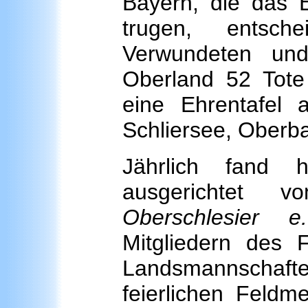
Bayern, die das 
trugen, entsch
Verwundeten un
Oberland 52 Tot
eine Ehrentafel
Schliersee, Oberb
Jährlich fand 
ausgerichtet
Oberschlesier e
Mitgliedern des F
Landsmannschaft
feierlichen Feldm