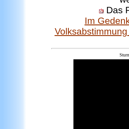
Das R
Im Gedenk
Volksabstimmung 
Stur