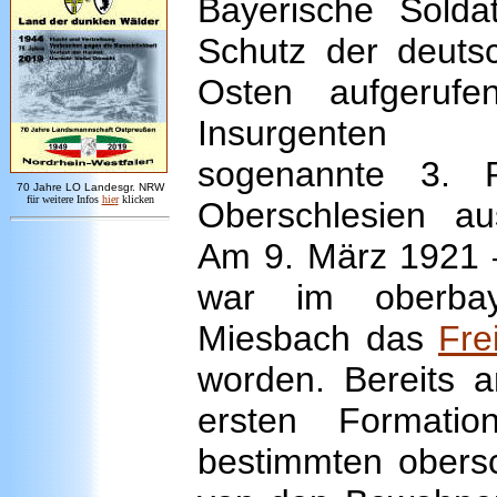
Bayerische Sold
Schutz der deuts
Osten aufgerufe
Insurgenten 
sogenannte 3. P
7
0 Jahre LO
Landesgr
.
NRW
für weitere Infos
hie
r
klicken
Oberschlesien au
Am 9. März 1921 –
war im oberba
Miesbach das
Fre
worden. Bereits 
ersten Format
bestimmten obersc