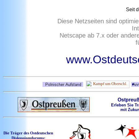
Seit 
Diese Netzseiten sind optimie
In
Netscape ab 7.x oder ander
f
www.Ostdeutsc
Ostpreu
Erleben Sie Tr
mit Zukun
Die Träger des Ostdeutschen
Diskussionsforums: