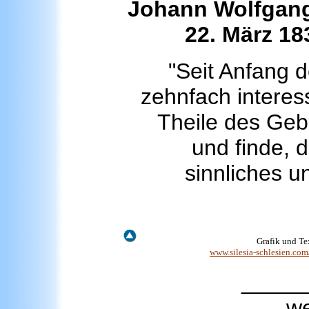
Johann Wolfgang
22. März 18
"Seit Anfang 
zehnfach intere
Theile des Geb
und finde, 
sinnliches u
Grafik und Te
www.silesia-schlesien.co
_____
we