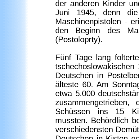
der anderen Kinder un
Juni 1945, denn di
Maschinenpistolen - eri
den Beginn des Mas
(Postoloprty).
Fünf Tage lang folter
tschechoslowakischen 
Deutschen in Postelber
älteste 60. Am Sonnta
etwa 5.000 deutschstä
zusammengetrieben, 
Schüssen ins 15 Kil
mussten. Behördlich b
verschiedensten Demüt
Deutschen in Kisten g