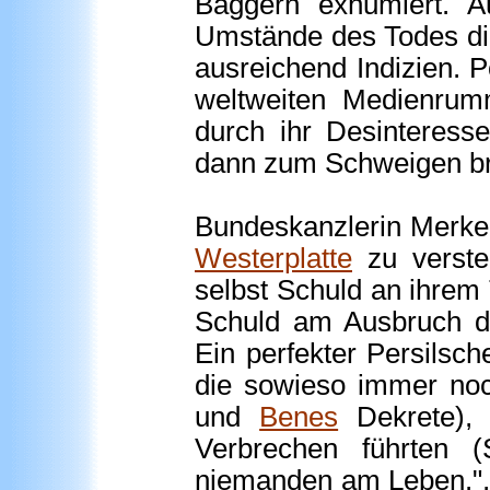
Baggern exhumiert. A
Umstände des Todes die
ausreichend Indizien. P
weltweiten Medienrum
durch ihr Desinteress
dann zum Schweigen br
Bundeskanzlerin Merkel
Westerplatte
zu verste
selbst Schuld an ihrem 
Schuld am Ausbruch de
Ein perfekter Persilsch
die sowieso immer noc
und
Benes
Dekrete), 
Verbrechen führten (S
niemanden am Leben.", 