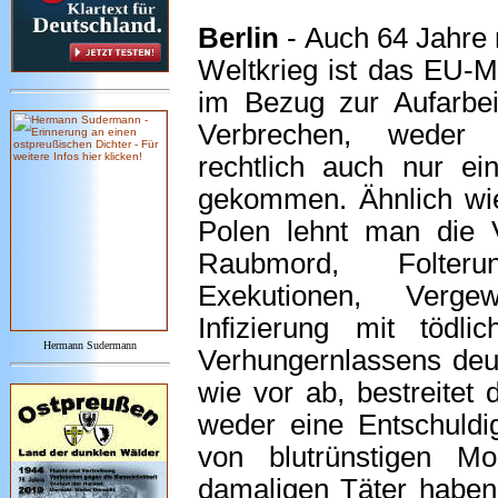
Berlin
- Auch 64 Jahre
Weltkrieg ist das EU-M
im Bezug zur Aufarbei
Verbrechen, weder 
rechtlich auch nur ein
gekommen. Ähnlich wi
Polen lehnt man die V
Raubmord, Folteru
Exekutionen, Vergew
Infizierung mit tödl
Hermann Sudermann
Verhungernlassens deut
wie vor ab, bestreitet
weder eine Entschuldi
von blutrünstigen Mo
damaligen Täter haben 