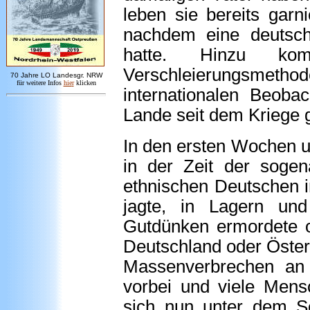
leben sie bereits garn
nachdem eine deutsch
hatte. Hinzu ko
Verschleierungsme
7
0 Jahre LO
Landesgr
.
NRW
für weitere Infos
hie
r
klicken
internationalen Beoba
Lande seit dem Kriege 
In den ersten Wochen 
in der Zeit der sogen
ethnischen Deutschen i
jagte, in Lagern und
Gutdünken ermordete 
Deutschland oder Österr
Massenverbrechen an 
vorbei und viele Mens
sich nun unter dem Sch