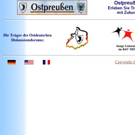
Ostpreu
Erleben Sie Tr
mit Zukun
Die Träger des Ostdeutschen
Diskussionsforums:
Junge Generat
im BdV NR
Copyright 