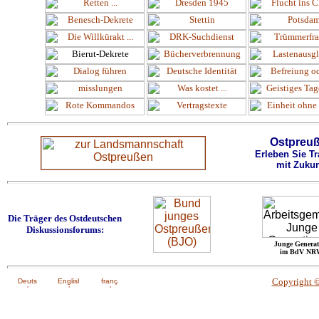
Ostpreu
Erleben Sie Tr
mit Zukun
Die Träger des Ostdeutschen
Diskussionsforums:
Junge Generat
im BdV NR
Copyright 