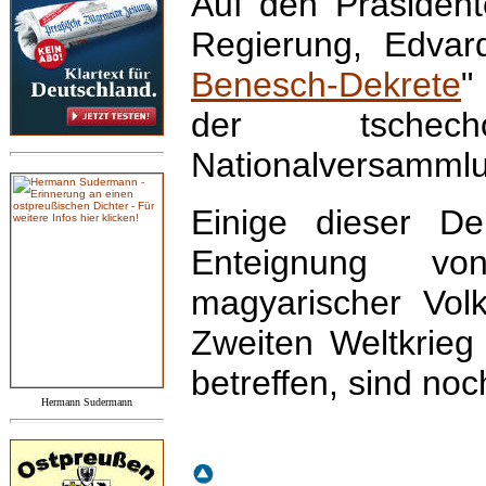
Auf den Präsident
Regierung, Edvar
Benesch-Dekrete
"
der tschechos
Nationalversamml
Einige dieser De
Enteignung v
magyarischer Vol
Zweiten Weltkrieg
betreffen, sind noch
Hermann Sudermann