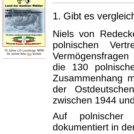
1. Gibt es verglei
Niels von Redecke
polnischen Vert
7
0 Jahre LO
Landesgr
.
NRW
Vermögensfragen 
für weitere Infos
hie
r
klicken
die 130 polnisch
Zusammenhang mit
der Ostdeutsche
zwischen 1944 und
Auf polnischer 
dokumentiert in de