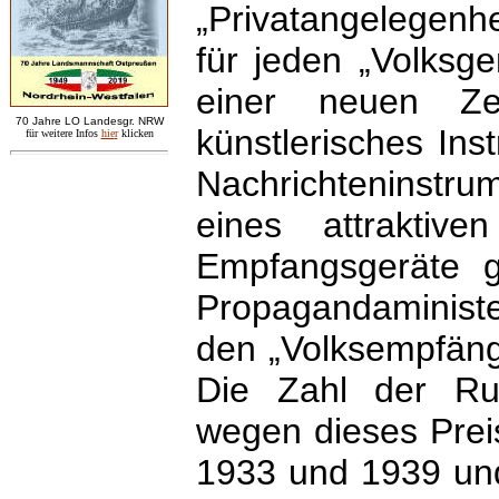
„Privatangelegenhei
für jeden „Volksg
einer neuen Zei
7
0 Jahre LO
Landesgr
.
NRW
künstlerisches Ins
für weitere Infos
hie
r
klicken
Nachrichteninstrum
eines attraktiv
Empfangsgeräte g
Propagandaminist
den „Volksempfäng
Die Zahl der Run
wegen dieses Pre
1933 und 1939 und