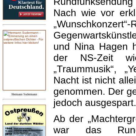
Rundfunksendung
Nach wie vor erkli
„Wunschkonzert“-
Gegenwartskünstle
und Nina Hagen h
der NS-Zeit wi
„Traummusik“, „Y
Nacht ist nicht al
genommen. Der gesc
Hermann Sudermann
jedoch ausgespart
Ab der „Machtergre
war das Rund