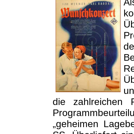
Al
k
Üb
Pr
d
Re
Üb
un
die zahlreichen 
Programmbeurtei
„geheimen Lageber