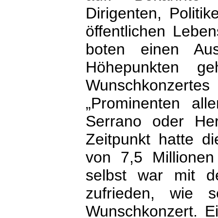
Dirigenten, Politi
öffentlichen Lebe
boten einen Aus
Höhepunkten geh
Wunschkonzert
„Prominenten all
Serrano oder Her
Zeitpunkt hatte 
von 7,5 Millionen
selbst war mit d
zufrieden, wie s
Wunsch­konzert. E