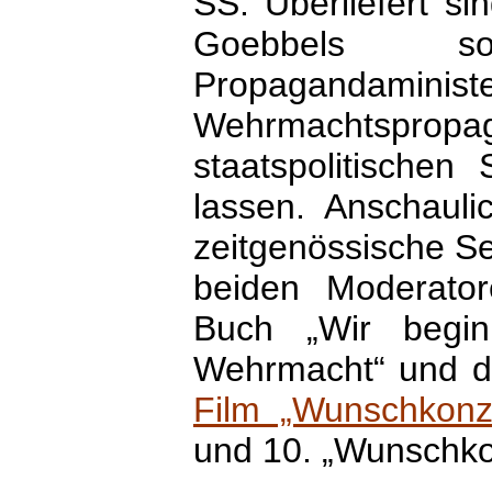
SS. Überliefert s
Goebbels s
Propaganda
Wehrmachtspr
staatspolitischen
lassen. Anschauli
zeitgenössische Se
beiden Moderato
Buch „Wir begin
Wehrmacht“ und d
Film „Wunschkonz
und 10. „Wunschko