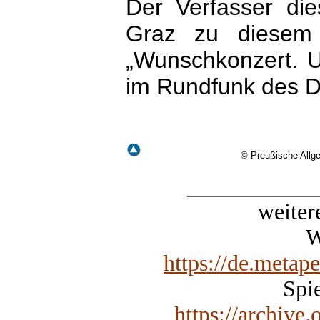
Der Verfasser die
Graz zu diesem 
„Wunschkonzert. 
im Rundfunk des Dr
© Preußische Allg
___________
weiter
W
https://de.metap
Spie
https://archive