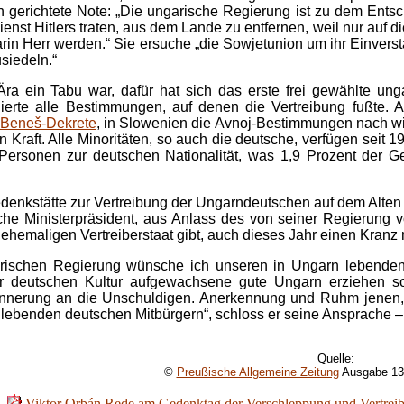
n gerichtete Note: „Die ungarische Regierung ist zu dem Entsc
nst Hitlers traten, aus dem Lande zu entfernen, weil nur auf di
rin Herr werden.“ Sie ersuche „die Sowjetunion um ihr Einvers
siedeln.“
 ein Tabu war, dafür hat sich das erste frei gewählte unga
ierte alle Bestimmungen, auf denen die Vertreibung fußte. And
Beneš-Dekrete
, in Slowenien die Avnoj-Bestimmungen nach wi
in Kraft. Alle Minoritäten, so auch die deutsche, verfügen sei
ersonen zur deutschen Nationalität, was 1,9 Prozent der Ge
enkstätte zur Vertreibung der Ungarndeutschen auf dem Alten F
he Ministerpräsident, aus Anlass des von seiner Regierung v
hemaligen Vertreiberstaat gibt, auch dieses Jahr einen Kranz 
ischen Regierung wünsche ich unseren in Ungarn lebenden 
r deutschen Kultur aufgewachsene gute Ungarn erziehen so
innerung an die Unschuldigen. Anerkennung und Ruhm jenen, 
ebenden deutschen Mitbürgern“, schloss er seine Ansprache – 
Quelle:
©
Preußische Allgemeine Zeitung
Ausgabe 13
Viktor Orbán Rede am Gedenktag der Verschleppung und Vertrei