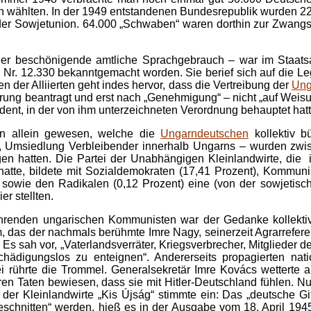
 wählten. In der 1949 entstandenen Bundesrepublik wurden 225
r Sowjetunion. 64.000 „Schwaben“ waren dorthin zur Zwangsar
so der beschönigende amtliche Sprachgebrauch – war im Staa
g Nr. 12.330 bekanntgemacht worden. Sie berief sich auf die Le
n der Alliierten geht indes hervor, dass die Vertreibung der
Ung
ng beantragt und erst nach „Genehmigung“ – nicht „auf Weisung“,
dent, in der von ihm unterzeichneten Verordnung behauptet hatt
en allein gewesen, welche die
Ungarndeutschen
kollektiv 
g, Umsiedlung Verbleibender innerhalb Ungarns – wurden zwi
gen hatten. Die Partei der Unabhängigen Kleinlandwirte, di
atte, bildete mit Sozialdemokraten (17,41 Prozent), Kommunis
) sowie den Radikalen (0,12 Prozent) eine (von der sowjetis
r stellten.
renden ungarischen Kommunisten war der Gedanke kollektiver
, das der nachmals berühmte Imre Nagy, seinerzeit Agrarrefere
 Es sah vor, „Vaterlandsverräter, Kriegsverbrecher, Mitgliede
chädigungslos zu enteignen“. Andererseits propagierten nati
i rührte die Trommel. Generalsekretär Imre Kovács wetterte 
ren Taten bewiesen, dass sie mit Hitler-Deutschland fühlen. N
 der Kleinlandwirte „Kis Újság“ stimmte ein: Das „deutsche 
schnitten“ werden, hieß es in der Ausgabe vom 18. April 194