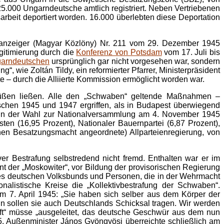
.000 Ungarndeutsche amtlich registriert. Neben Vertriebenen
beit deportiert worden. 16.000 überlebten diese Deportation
tsanzeiger (Magyar Közlöny) Nr. 211 vom 29. Dezember 1945
gitimierung durch die
Konferenz von Potsdam
vom 17. Juli bis
arndeutschen
ursprünglich gar nicht vorgesehen war, sondern
 wie Zoltán Tildy, ein reformierter Pfarrer, Ministerpräsident
e – durch die Alliierte Kommission ermöglicht worden war.
büßen ließen. Alle den „Schwaben“ geltende Maßnahmen –
schen 1945 und 1947 ergriffen, als in Budapest überwiegend
e in der Wahl zur Nationalversammlung am 4. November 1945
ten (16,95 Prozent), Nationaler Bauernpartei (6,87 Prozent),
chen Besatzungsmacht angeordnete) Allparteienregierung, von
 Bestrafung selbstredend nicht fremd. Enthalten war er im
nt der „Moskowiter“, vor Bildung der provisorischen Regierung
r des deutschen Volksbunds und Personen, die in der Wehrmacht
onalistische Kreise die „Kollektivbestrafung der Schwaben“.
am 7. April 1945: „Sie haben sich selber aus dem Körper der
un sollen sie auch Deutschlands Schicksal tragen. Wir werden
Gift“ müsse „ausgeleitet, das deutsche Geschwür aus dem nun
5. Außenminister János Gyöngyösi überreichte schließlich am