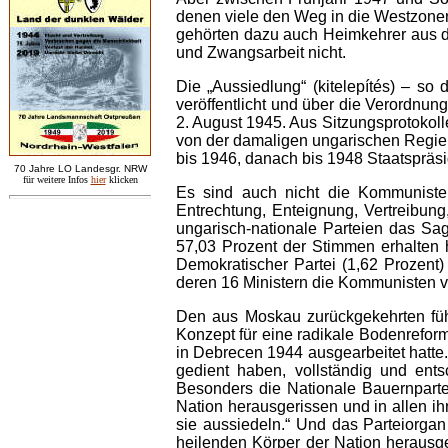
denen viele den Weg in die Westzonen
gehörten dazu auch Heimkehrer aus de
und Zwangsarbeit nicht.
Die „Aussiedlung“ (kitelepítés) – 
veröffentlicht und über die Verordnun
2. August 1945. Aus Sitzungsprotokolle
von der damaligen ungarischen Regieru
bis 1946, danach bis 1948 Staatspräsi
7
0 Jahre LO
Landesgr
.
NRW
für weitere Infos
hie
r
klicken
Es sind auch nicht die Kommunist
Entrechtung, Enteignung, Vertreibun
ungarisch-nationale Parteien das Sa
57,03 Prozent der Stimmen erhalten h
Demokratischer Partei (1,62 Prozent
deren 16 Ministern die Kommunisten vie
Den aus Moskau zurückgekehrten füh
Konzept für eine radikale Bodenreform
in Debrecen 1944 ausgearbeitet hatte.
gedient haben, vollständig und ents
Besonders die Nationale Bauernparte
Nation herausgerissen und in allen ih
sie aussiedeln.“ Und das Parteiorgan
heilenden Körper der Nation herausge