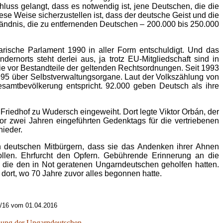
hluss gelangt, dass es notwendig ist, jene Deutschen, die die
ese Weise sicherzustellen ist, dass der deutsche Geist und die
tändnis, die zu entfernenden Deutschen – 200.000 bis 250.000
rische Parlament 1990 in aller Form entschuldigt. Und das
ernorts steht derlei aus, ja trotz EU-Mitgliedschaft sind in
e vor Bestandteile der geltenden Rechtsordnungen. Seit 1993
t 1995 über Selbstverwaltungsorgane. Laut der Volkszählung von
samtbevölkerung entspricht. 92.000 geben Deutsch als ihre
riedhof zu Wudersch eingeweiht. Dort legte Viktor Orbán, der
or zwei Jahren eingeführten Gedenktags für die vertriebenen
nieder.
deutschen Mitbürgern, dass sie das Andenken ihrer Ahnen
llen. Ehrfurcht den Opfern. Gebührende Erinnerung an die
die den in Not geratenen Ungarndeutschen geholfen hatten.
dort, wo 70 Jahre zuvor alles begonnen hatte.
/16 vom 01.04.2016
bung der Ungarndeutschen