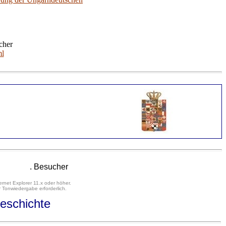
cher
ml
. Besucher
ernet Explorer 11.x oder höher.
 Tonwiedergabe erforderlich.
eschichte