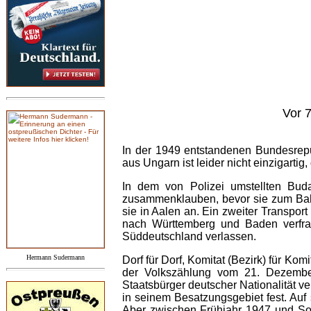
Vor 
In der 1949 entstandenen Bundesre
aus Ungarn ist leider nicht einzigart
In dem von Polizei umstellten Buda
zusammenklauben, bevor sie zum Bahn
sie in Aalen an. Ein zweiter Transpo
nach Württemberg und Baden verfra
Süddeutschland verlassen.
Hermann Sudermann
Dorf für Dorf, Komitat (Bezirk) für Ko
der Volkszählung vom 21. Dezember
Staatsbürger deutscher Nationalität 
in seinem Besatzungsgebiet fest. Au
Aber zwischen Frühjahr 1947 und So