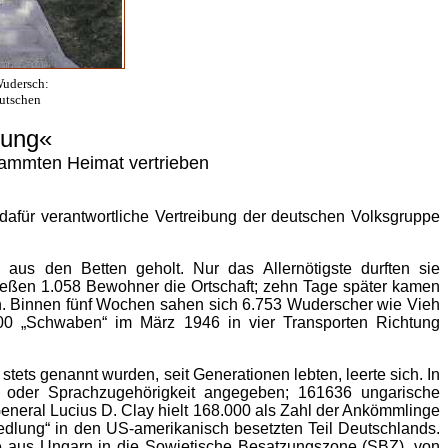
Wudersch:
utschen
lung«
tammten Heimat vertrieben
e dafür verantwortliche Vertreibung der deutschen Volksgruppe
us den Betten geholt. Nur das Allernötigste durften sie
eßen 1.058 Bewohner die Ortschaft; zehn Tage später kamen
en. Binnen fünf Wochen sahen sich 6.753 Wuderscher wie Vieh
00 „Schwaben“ im März 1946 in vier Transporten Richtung
stets genannt wurden, seit Generationen lebten, leerte sich. In
 oder Sprachzugehörigkeit angegeben; 161636 ungarische
eneral Lucius D. Clay hielt 168.000 als Zahl der Ankömmlinge
edlung“ in den US-amerikanisch besetzten Teil Deutschlands.
 aus Ungarn in die Sowjetische Besatzungszone (SBZ), von