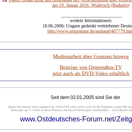
am 19. Januar 2016. Wudersch (Budaörs)
__________________________
weitere Informationen:
18.06.2006: Ungarn gedenkt vertriebener Deuts
http://www.netzeitung.de/ausland/407779.ht
Medienarbeit über Grenzen hinweg
Beiträge von Ostpreußen-TV
jetzt auch als DVD-Video erhältlich
Seit dem 02.01.2005 sind Sie der
Diese Netzseiten sind optimiert für 1024x768 oder höher und 24 Bit Farbtiefe sowie MS-Int
Netscape ab 7.x oder andere Browser mit Einschränkungen verwendbar. - Soundkarte für
www.Ostdeutsches-Forum.net/Zeitg