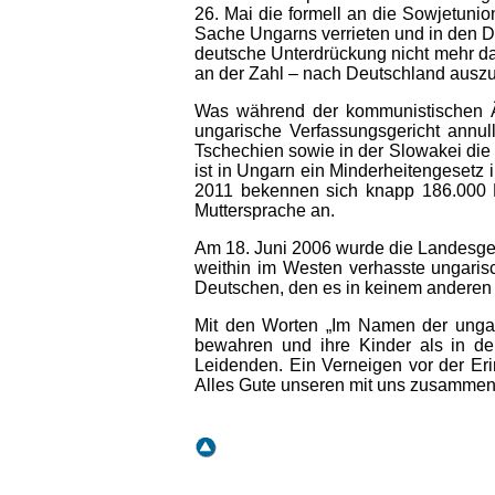
26. Mai die formell an die Sowjetunio
Sache Ungarns verrieten und in den Die
deutsche Unterdrückung nicht mehr da
an der Zahl – nach Deutschland auszu
Was während der kommunistischen Ära
ungarische Verfassungsgericht annull
Tschechien sowie in der Slowakei die
ist in Ungarn ein Minderheitengesetz 
2011 bekennen sich knapp 186.000 P
Muttersprache an.
Am 18. Juni 2006 wurde die Landesged
weithin im Westen verhasste ungarisc
Deutschen, den es in keinem anderen e
Mit den Worten „Im Namen der ungar
bewahren und ihre Kinder als in de
Leidenden. Ein Verneigen vor der Er
Alles Gute unseren mit uns zusammenl