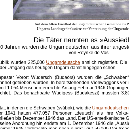
Auf dem Alten Friedhof der ungarndeutschen Gemeinde zu 
Ungarns Landesgedenkstätte zur Vertreibung der Ungarnde
Die Täter nannten es »Aussied
70 Jahren wurden die Ungarndeutschen aus ihrer anges
von Reynke de Vos
publik wurden 225,000
Ungarndeutsche
amtlich registriert. Di
ig, der Umgang des heutigen Ungarn damit hingegen schon.
pester Vorort Wudersch (Budaörs) wurden die „Schwaben“ a
hof getrieben wurden. In bereitstehenden Viehwaggons verli
rt mit 1.054 Menschen erreichte Anfang Februar 1946 Göpping
chtet. Das benachbarte Wudigess (Budakeszi) mussten 3.8
mitat, in denen die Schwaben (svábok), wie die
Ungarndeutschen
 1941 hatten 477.057 Personen „deutsch“ als ihre Volks-
verließen bis Dezember 1946 das Land. Der US-amerikanische G
f seine Anordnung hin endete am 1. Dezember 1946 die „Aussi
mmer 1948 verbrachte man noch einmal gut 50.000 Deutsche