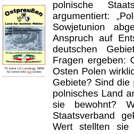
polnische Staa
argumentiert: „P
Sowjetunion abg
Anspruch auf Ent
deutschen Gebie
Fragen ergeben: G
Osten Polen wirkl
7
0 Jahre LO
Landesgr
.
NRW
für weitere Infos
hie
r
klicken
Gebiete? Sind die 
polnisches Land 
sie bewohnt? W
Staatsverband ge
Wert stellten sie