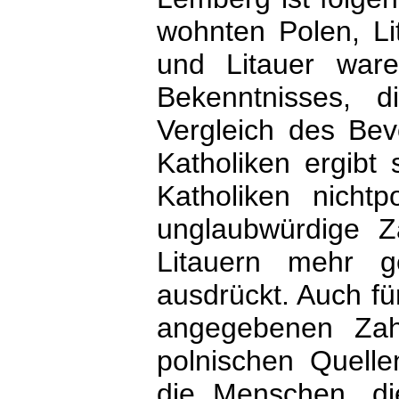
wohnten Polen, Li
und Litauer waren
Bekenntnisses, 
Vergleich des Bev
Katholiken ergibt 
Katholiken nichtp
unglaubwürdige Z
Litauern mehr g
ausdrückt. Auch f
angegebenen Zahl
polnischen Quell
die Menschen, die