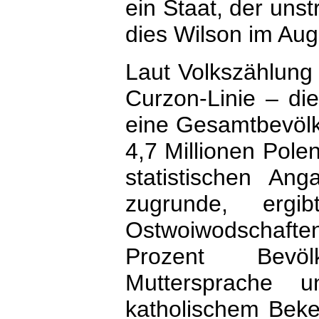
ein Staat, der unst
dies Wilson im Aug
Laut Volkszählung 
Curzon-Linie – di
eine Gesamtbevölk
4,7 Millionen Pole
statistischen An
zugrunde, ergi
Ostwoiwodschaften 
Prozent Bevölk
Muttersprache 
katholischem Beken