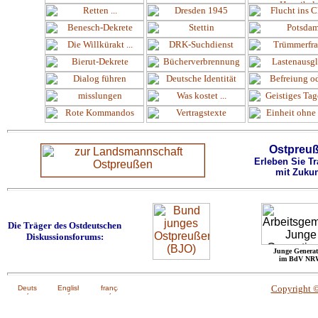
Ostpreu
Erleben Sie Tr
mit Zukun
Die Träger des Ostdeutschen
Diskussionsforums:
Junge Generat
im BdV NR
Copyright 