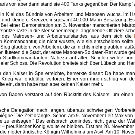
Paris vor, aber dann stand sie 400 Tanks gegenüber. Der Kampf w
n Kiel das Bündnis von Arbeitern und Matrosen wuchs. Im Hafe
ote und kleinere Kreuzer, insgesamt 40.000 Mann Besatzung
ei einer Demonstration am 3. November marschierten Matrose
rspritze raste in die Menschenmenge, angehende Offiziere scho
 des Matrosen- und Arbeiteraufstandes, aus dem sich die
n Kommandantur, die nicht wusste, wie sie entscheiden sollte 
 Sieg glaubten, von Arbeitern, die an nichts mehr glaubten, auß
n fluteten die Stadt, der erste Matrosen-Soldaten-Rat wurde ge
 Stadtkommandanten. Nahezu auf allen Schiffen wehte nun d
eler Schloss. Die Revolution breitete sich über Lübeck und Ha
n den Kaiser in Spe erreichte, bemerkte dieser: Da habe ma
Krieg war endgültig verloren. Einer von ihnen schlug vor, de
te ein, dann habe man aber keinen Kaiser mehr.
n Baden verstärkt auf den Rücktritt des Kaisers, um einen F
che Delegation nach langen, überaus schwierigen Vorbereitu
gne. Die Zeit drängte. Schon am 9. November ließ Max von 
 zu entsagen.“ Das entsprach zumindest nicht ganz der Wahrh
llt – preußischer König wollte er bleiben. Erst am 28. November
 die niederländische Königin Wilhelmina um Asyl. Am 10. Novem