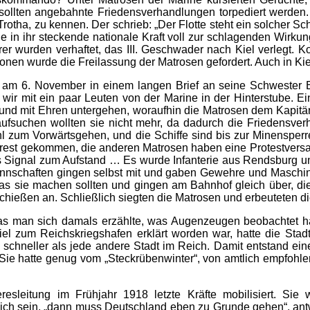
sollten angebahnte Friedensverhandlungen torpediert werden.
Trotha, zu kennen. Der schrieb: „Der Flotte steht ein solcher S
 in ihr steckende nationale Kraft voll zur schlagenden Wirku
rer wurden verhaftet, das III. Geschwader nach Kiel verlegt. K
onen wurde die Freilassung der Matrosen gefordert. Auch in Kie
e am 6. November in einem langen Brief an seine Schwester 
wir mit ein paar Leuten von der Marine in der Hinterstube. Ei
d mit Ehren untergehen, woraufhin die Matrosen dem Kapitän 
 aufsuchen wollten sie nicht mehr, da dadurch die Friedensve
l zum Vorwärtsgehen, und die Schiffe sind bis zur Minensper
Arrest gekommen, die anderen Matrosen haben eine Protestve
 Signal zum Aufstand … Es wurde Infanterie aus Rendsburg un
nnschaften gingen selbst mit und gaben Gewehre und Maschine
 was sie machen sollten und gingen am Bahnhof gleich über, d
hießen an. Schließlich siegten die Matrosen und erbeuteten 
s man sich damals erzählte, was Augenzeugen beobachtet hatt
iel zum Reichskriegshafen erklärt worden war, hatte die Sta
 schneller als jede andere Stadt im Reich. Damit entstand ein
 Sie hatte genug vom „Steckrübenwinter“, von amtlich empfohle
esleitung im Frühjahr 1918 letzte Kräfte mobilisiert. Sie
lich sein, „dann muss Deutschland eben zu Grunde gehen“, antw