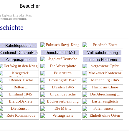
. Besucher
t Explorer 11.x oder höher.
iedergabe erforderlich.
schichte