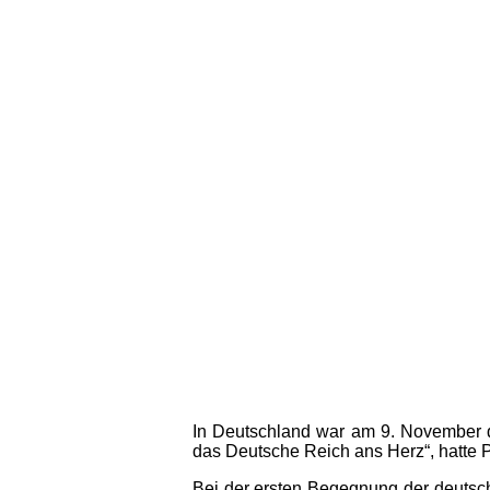
In Deutschland war am 9. November d
das Deutsche Reich ans Herz“, hatte P
Bei der ersten Begegnung der deutsc