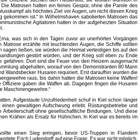
 Die Matrosen hatten ein feines Gespür, ohne die Parole des
chlusskampf als höchstes Ziel vor Augen, um nicht diesen Krieg
ng gekommen ist.“ In Wilhelmshaven sabotierten Matrosen das
ommunistische Agitatoren hatten in der aufgeheizten Situation
l.
Erna, was sich in den Tagen zuvor an unerhörten Vorgängen
n Matrose erzählte mit leuchtenden Augen, die Schiffe sollten
sagen ließen, sie würden die Heimat verteidigen bis auf den
rhandlungen gestört würden, und der Krieg soll eben zu Ende
re gefahren. Dort sind die Feuer von den Heizern ausgemacht
rsammlung abgehalten, worauf von den Demonstranten 80 Mann
d Wandsbecker Husaren requiriert. Erst daraufhin wurden die
ngewehre raus, bis dahin hatten die Matrosen keine Waffen!
ie Offiziere gaben die Waffen ab. Dagegen fingen die Husaren
die Maschinengewehre.“
en. Aufgestaute Unzufriedenheit schuf in Kiel schon länger
dt einen gewaltigen Aufschwung erlebt. Rüstungsbetriebe und
e Arbeiterschaft ohne gesellschaftliche Bindungen. Und diese
nen Krähen als Ersatz für Hühnchen. In Kiel war es bereits im
 wollte einen Sieg erringen, bevor US-Truppen in Flandern
ortete Erich Ludendorff auf eine Frage. Es war nicht möglich.