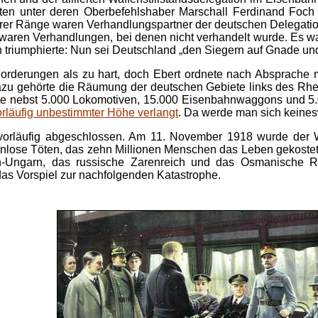
rten unter deren Oberbefehlshaber Marschall Ferdinand Foch 
derer Ränge waren Verhandlungspartner der deutschen Delegation
 waren Verhandlungen, bei denen nicht verhandelt wurde. Es w
och triumphierte: Nun sei Deutschland „den Siegern auf Gnade un
Forderungen als zu hart, doch Ebert ordnete nach Absprache m
zu gehörte die Räumung der deutschen Gebiete links des Rheins
otte nebst 5.000 Lokomotiven, 15.000 Eisenbahnwaggons und 5
rläufig unbestimmter Höhe verlangt
. Da werde man sich keine
läufig abgeschlossen. Am 11. November 1918 wurde der Waffe
nlose Töten, das zehn Millionen Menschen das Leben gekostet 
ich-Ungarn, das russische Zarenreich und das Osmanische
das Vorspiel zur nachfolgenden Katastrophe.