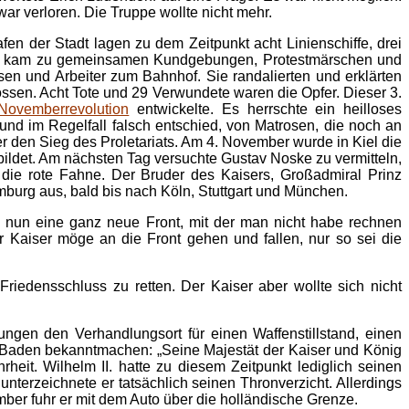
ar verloren. Die Truppe wollte nicht mehr.
n der Stadt lagen zu dem Zeitpunkt acht Linienschiffe, drei
. Es kam zu gemeinsamen Kundgebungen, Protestmärschen und
n und Arbeiter zum Bahnhof. Sie randalierten und erklärten
ssen. Acht Tote und 29 Verwundete waren die Opfer. Dieser 3.
Novemberrevolution
entwickelte. Es herrschte ein heilloses
und im Regelfall falsch entschied, von Matrosen, die noch an
er den Sieg des Proletariats. Am 4. November wurde in Kiel die
bildet. Am nächsten Tag versuchte Gustav Noske zu vermitteln,
ie rote Fahne. Der Bruder des Kaisers, Großadmiral Prinz
mburg aus, bald bis nach Köln, Stuttgart und München.
n nun eine ganz neue Front, mit der man nicht habe rechnen
r Kaiser möge an die Front gehen und fallen, nur so sei die
riedensschluss zu retten. Der Kaiser aber wollte sich nicht
ngen den Verhandlungsort für einen Waffenstillstand, einen
Baden bekanntmachen: „Seine Majestät der Kaiser und König
eit. Wilhelm II. hatte zu diesem Zeitpunkt lediglich seinen
 unterzeichnete er tatsächlich seinen Thronverzicht. Allerdings
ber fuhr er mit dem Auto über die holländische Grenze.