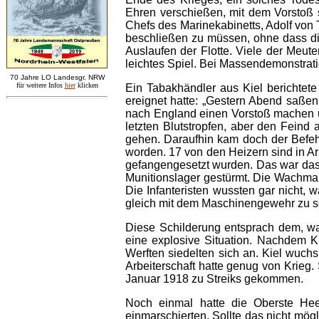
Ehren verschießen, mit dem Vorstoß 
Chefs des Marinekabinetts, Adolf von 
beschließen zu müssen, ohne dass die
Auslaufen der Flotte. Viele der Meute
leichtes Spiel. Bei Massendemonstrati
7
0 Jahre LO
Landesgr
.
NRW
für weitere Infos
hie
r
klicken
Ein Tabakhändler aus Kiel berichtet
ereignet hatte: „Gestern Abend saßen 
nach England einen Vorstoß machen un
letzten Blutstropfen, aber den Feind
gehen. Daraufhin kam doch der Befeh
worden. 17 von den Heizern sind in 
gefangengesetzt wurden. Das war das
Munitionslager gestürmt. Die Wachma
Die Infanteristen wussten gar nicht,
gleich mit dem Maschinengewehr zu sc
Diese Schilderung entsprach dem, wa
eine explosive Situation. Nachdem K
Werften siedelten sich an. Kiel wuchs
Arbeiterschaft hatte genug von Krieg.
Januar 1918 zu Streiks gekommen.
Noch einmal hatte die Oberste Heer
einmarschierten. Sollte das nicht mög