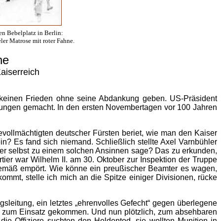
n Bebelplatz in Berlin:
er Matrose mit roter Fahne.
he
aiserreich
e keinen Frieden ohne seine Abdankung geben. US-Präsident
ungen gemacht. In den ersten Novembertagen vor 100 Jahren
ollmächtigten deutscher Fürsten beriet, wie man den Kaiser
n? Es fand sich niemand. Schließlich stellte Axel Varnbühler
ser selbst zu einem solchen Ansinnen sage? Das zu erkunden,
ier war Wilhelm II. am 30. Oktober zur Inspektion der Truppe
ngsgemäß empört. Wie könne ein preußischer Beamter es wagen,
mt, stelle ich mich an die Spitze einiger Divisionen, rücke
gsleitung, ein letztes „ehrenvolles Gefecht“ gegen überlegene
um zum Einsatz gekommen. Und nun plötzlich, zum absehbaren
e Offiziere suchten den Heldentod, sie wollten Munition in