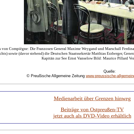
 von Compiègne: Die Franzosen General Maxime Weygand und Marschall Ferdinand
chts) sowie (davor stehend) die Deutschen Staatssekretär Matthias Erzberger, Gen
Kapitän zur See Ernst Vanselow Bild: Maurice Pillard Ve
Quelle:
© Preußische Allgemeine Zeitung
www.preussische-allgemein
Medienarbeit über Grenzen hinweg
Beiträge von Ostpreußen-TV
jetzt auch als DVD-Video erhältlich