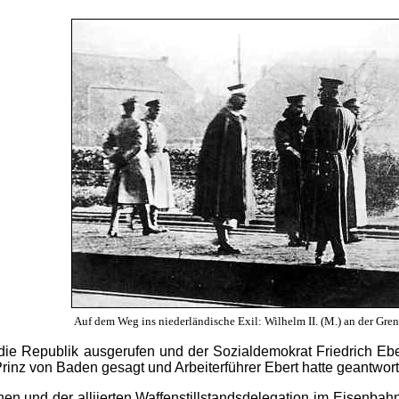
Auf dem Weg ins niederländische Exil: Wilhelm II. (M.) an der Gre
ie Republik ausgerufen und der Sozialdemokrat Friedrich Ebe
rinz von Baden gesagt und Arbeiterführer Ebert hatte geantworte
hen und der alliierten Waffenstillstandsdelegation im Eise