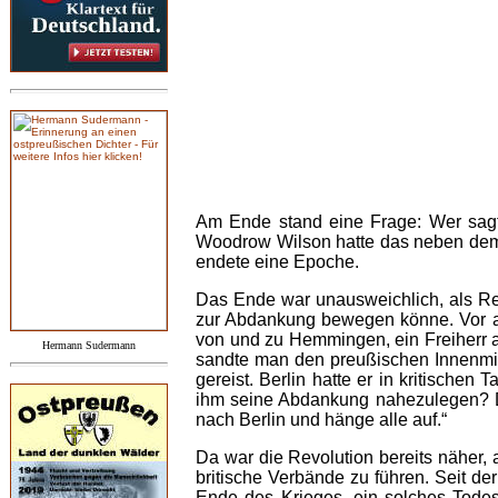
Am Ende stand eine Frage: Wer sagt
Woodrow Wilson hatte das neben dem
endete eine Epoche.
Das Ende war unausweichlich, als Re
zur Abdankung bewegen könne. Vor all
von und zu Hemmingen, ein Freiherr a
Hermann Sudermann
sandte man den preußischen Innenmini
gereist. Berlin hatte er in kritisch
ihm seine Abdankung nahezulegen? Di
nach Berlin und hänge alle auf.“
Da war die Revolution bereits näher, 
britische Verbände zu führen. Seit 
Ende des Krieges, ein solches Todes