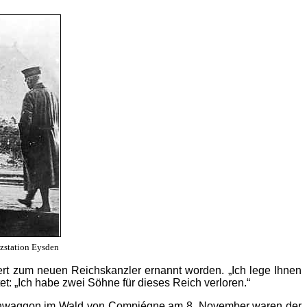
nzstation Eysden
rt zum neuen Reichskanzler ernannt worden. „Ich lege Ihnen
t: „Ich habe zwei Söhne für dieses Reich verloren.“
nbahnwaggon im Wald von Compiégne am 8. November waren der