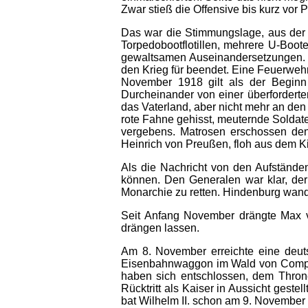
Zwar stieß die Offensive bis kurz vor 
Das war die Stimmungslage, aus der i
Torpedobootflotillen, mehrere U-Bo
gewaltsamen Auseinandersetzungen. B
den Krieg für beendet. Eine Feuerweh
November 1918 gilt als der Beginn
Durcheinander von einer überforderte
das Vaterland, aber nicht mehr an den
rote Fahne gehisst, meuternde Soldate
vergebens. Matrosen erschossen den
Heinrich von Preußen, floh aus dem Ki
Als die Nachricht von den Aufstände
können. Den Generalen war klar, der 
Monarchie zu retten. Hindenburg wand
Seit Anfang November drängte Max vo
drängen lassen.
Am 8. November erreichte eine deuts
Eisenbahnwaggon im Wald von Compiè
haben sich entschlossen, dem Throne
Rücktritt als Kaiser in Aussicht geste
bat Wilhelm II. schon am 9. November