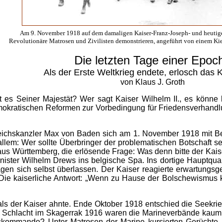
Am 9. November 1918 auf dem damaligen Kaiser-Franz-Joseph- und heutige
Revolutionäre Matrosen und Zivilisten demonstrieren, angeführt von einem Kiel
Die letzten Tage einer Epoc
Als der Erste Weltkrieg endete, erlosch das K
von Klaus J. Groth
 es Seiner Majestät? Wer sagt Kaiser Wilhelm II., es könn
okratischen Reformen zur Vorbedingung für Friedensverhandl
ichskanzler Max von Baden sich am 1. November 1918 mit Bev
em: Wer sollte Überbringer der problematischen Botschaft sei
us Württemberg, die erlösende Frage: Was denn bitte der Kai
ster Wilhelm Drews ins belgische Spa. Ins dortige Hauptquart
en Tagen sich selbst überlassen. Der Kaiser reagierte erwartu
e kaiserliche Antwort: „Wenn zu Hause der Bolschewismus kom
als der Kaiser ahnte. Ende Oktober 1918 entschied die Seekrie
der Schlacht im Skagerrak 1916 waren die Marineverbände ka
kommando? Unter Matrosen der Marine kursierten Gerüchte, di