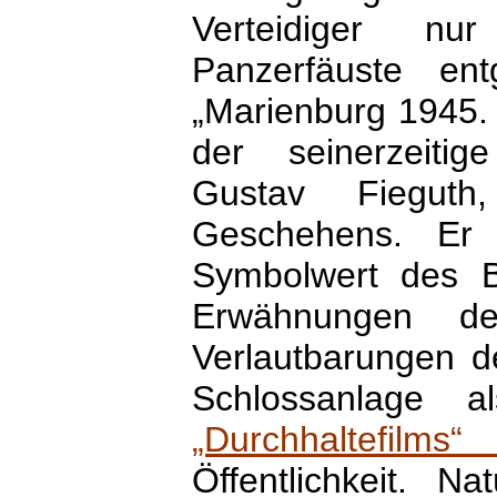
Verteidiger nur
Panzerfäuste en
„Marienburg 1945.
der seinerzeiti
Gustav Fieguth
Geschehens. Er s
Symbolwert des B
Erwähnungen d
Verlautbarungen d
Schlossanlage
„Durchhaltefilms“ 
Öffentlichkeit. N