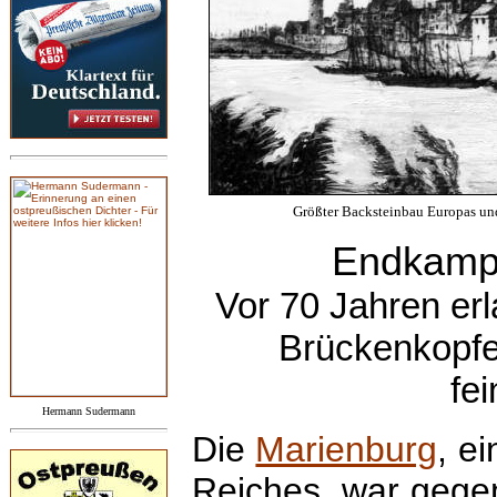
Größter Backsteinbau Europas un
Endkampf
Vor 70 Jahren erl
Brückenkopfe
fe
Hermann Sudermann
Die
Marienburg
, e
Reiches, war gege