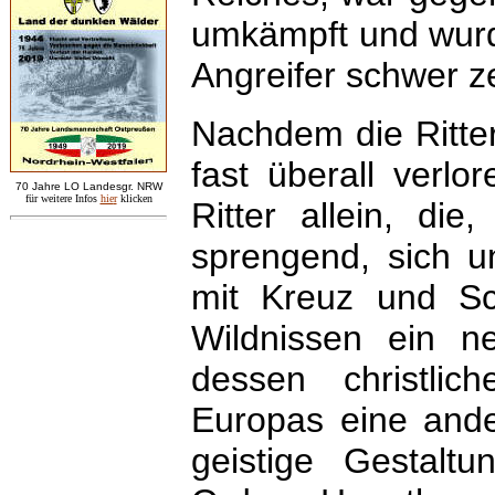
umkämpft und wurde
Angreifer schwer ze
Nachdem die Ritte
fast überall verl
7
0 Jahre LO
Landesgr
.
NRW
für weitere Infos
hie
r
klicken
Ritter allein, di
sprengend, sich 
mit Kreuz und Sc
Wildnissen ein n
dessen christli
Europas eine ande
geistige Gestal