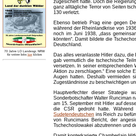
zugesichert hatte. Doch die Regierung
ganz alltägliche Terror von Seiten ts
130 verletzt.
Ebenso betrieb Prag eine gegen Deu
während der Rheinlandkrise von 1936 
noch im Juni 1938, „dass gemeinsame
könnten“. Damit bildete die Tschechos
Deutschland.
7
0 Jahre LO
Landesgr
.
NRW
Das alles veranlasste Hitler dazu, di
für weitere Infos
hie
r
klicken
gab vermutlich die tschechische Teil
versetzen. In seiner entsprechenden 
Aktion zu zerschlagen.“ Eine solche E
Augen hatten. Deshalb vermieden sie
Zugeständnisse zu beschwichtigen und
Hauptverfechter dieser Strategie 
Sonderbotschafter Walter Runciman n
am 15. September mit Hitler auf dess
die CSR gedroht hatte. Während 
Sudetendeutschen
ins Reich zu befür
von Runcimans Bericht, der angesi
Tschechoslowakei abzutrennen und d
Damit konterkarierte Chamberlain Hitl