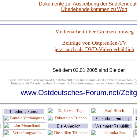
Dokumente zur Austreibung der Sudetendeu
Überlebende kommen zu Wort
Medienarbeit über Grenzen hinweg
Beiträge von Ostpreußen-TV
jetzt auch als DVD-Video erhältlich
Seit dem 02.01.2005 sind Sie der
Diese Netzseiten sind optimiert für 1024x768 oder höher und 24 Bit Farbtiefe sowie MS-Int
Netscape ab 7.x oder andere Browser mit Einschränkungen verwendbar. - Soundkarte für
www.Ostdeutsches-Forum.net/Zeitg