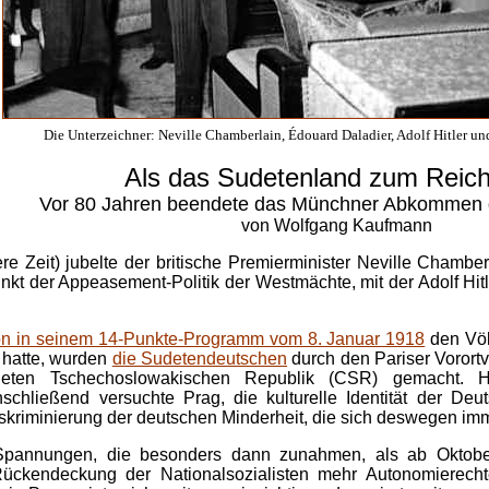
Die Unterzeichner: Neville Chamberlain, Édouard Daladier, Adolf Hitler und
Als das Sudetenland zum Reic
Vor 80 Jahren beendete das Münchner Abkommen d
von Wolfgang Kaufmann
ere Zeit) jubelte der britische Premierminister Neville Chambe
unkt der Appeasement-Politik der Westmächte, mit der Adolf Hitl
n in seinem 14-Punkte-Programm vom 8. Januar 1918
den Völ
 hatte, wurden
die Sudetendeutschen
durch den Pariser Vorortv
eten Tschechoslowakischen Republik (CSR) gemacht. Hi
nschließend versuchte Prag, die kulturelle Identität der 
skriminierung der deutschen Minderheit, die sich deswegen im
Spannungen, die besonders dann zunahmen, als ab Oktobe
ückendeckung der Nationalsozialisten mehr Autonomierechte