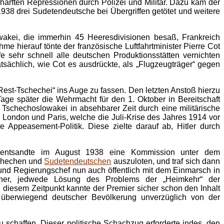
schärften Repressionen durch Polizei und Militär. Dazu kam der
 1938 drei Sudetendeutsche bei Übergriffen getötet und weitere
wakei, die immerhin 45 Heeresdivisionen besaß, Frankreich
 hierauf tönte der französische Luftfahrtminister Pierre Cot
 sehr schnell alle deutschen Produktionsstätten vernichten
atsächlich, wie Cot es ausdrückte, als „Flugzeugträger“ gegen
Rest-Tschechei“ ins Auge zu fassen. Den letzten Anstoß hierzu
age später die Wehrmacht für den 1. Oktober in Bereitschaft
 Tschechoslowakei in absehbarer Zeit durch eine militärische
n London und Paris, welche die Juli-Krise des Jahres 1914 vor
 Appeasement-Politik. Diese zielte darauf ab, Hitler durch
 Er entsandte im August 1938 eine Kommission unter dem
schechen und
Sudetendeutschen
auszuloten, und traf sich dann
und Regierungschef nun auch öffentlich mit dem Einmarsch in
tner, jedwede Lösung des Problems der „Heimkehr“ der
 diesem Zeitpunkt kannte der Premier sicher schon den Inhalt
 überwiegend deutscher Bevölkerung unverzüglich von der
u schaffen. Dieser politische Schachzug erforderte indes, den