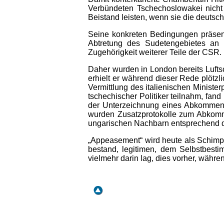
Verbündeten Tschechoslowakei nicht 
Beistand leisten, wenn sie die deuts
Seine konkreten Bedingungen präsent
Abtretung des Sudetengebietes an 
Zugehörigkeit weiterer Teile der CSR.
Daher wurden in London bereits Lufts
erhielt er während dieser Rede plötz
Vermittlung des italienischen Minist
tschechischer Politiker teilnahm, fa
der Unterzeichnung eines Abkommens,
wurden Zusatzprotokolle zum Abkomm
ungarischen Nachbarn entsprechend de
„Appeasement“ wird heute als Schimpfw
bestand, legitimen, dem Selbstbest
vielmehr darin lag, dies vorher, währ