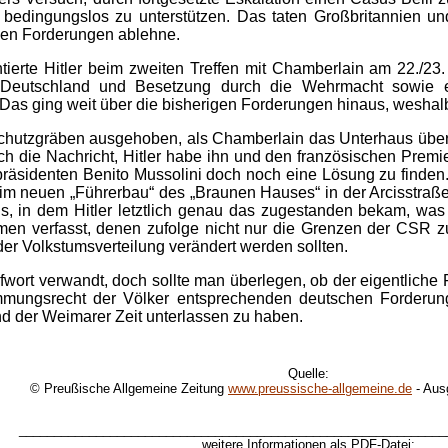
bedingungslos zu unterstützen. Das taten Großbritannien un
chen Forderungen ablehne.
ierte Hitler beim zweiten Treffen mit Chamberlain am 22./23
Deutschland und Besetzung durch die Wehrmacht sowie ein
 Das ging weit über die bisherigen Forderungen hinaus, weshal
chutzgräben ausgehoben, als Chamberlain das Unterhaus über 
lich die Nachricht, Hitler habe ihn und den französischen Pre
erpräsidenten Benito Mussolini doch noch eine Lösung zu finde
nd im neuen „Führerbau“ des „Braunen Hauses“ in der Arcisstra
 in dem Hitler letztlich genau das zugestanden bekam, was e
en verfasst, denen zufolge nicht nur die Grenzen der CSR z
r Volkstumsverteilung verändert werden sollten.
ort verwandt, doch sollte man überlegen, ob der eigentliche F
immungsrecht der Völker entsprechenden deutschen Forderun
end der Weimarer Zeit unterlassen zu haben.
Quelle:
© Preußische Allgemeine Zeitung
www.preussische-allgemeine.de
-
Aus
_____________________________________________________________
weitere Informationen als PDF-Datei: