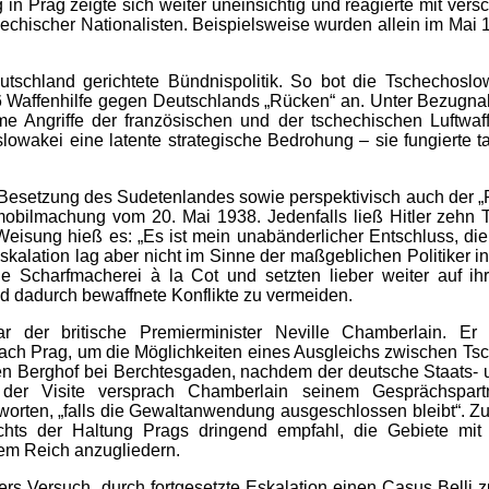
 in Prag zeigte sich weiter uneinsichtig und reagierte mit ver
chechischer Nationalisten. Beispielsweise wurden allein im Mai
tschland gerichtete Bündnispolitik. So bot die Tschechoslo
Waffenhilfe gegen Deutschlands „Rücken“ an. Unter Bezugnahme
 Angriffe der französischen und der tschechischen Luftwaffe
lowakei eine latente strategische Bedrohung – sie fungierte t
e Besetzung des Sudetenlandes sowie perspektivisch auch der „
mobilmachung vom 20. Mai 1938. Jedenfalls ließ Hitler zehn T
Weisung hieß es: „Es ist mein unabänderlicher Entschluss, die
skalation lag aber nicht im Sinne der maßgeblichen Politiker i
 Scharfmacherei à la Cot und setzten lieber weiter auf ihre
 dadurch bewaffnete Konflikte zu vermeiden.
war der britische Premierminister Neville Chamberlain.
ach Prag, um die Möglichkeiten eines Ausgleichs zwischen T
en Berghof bei Berchtesgaden, nachdem der deutsche Staats- 
der Visite versprach Chamberlain seinem Gesprächspar
worten, „falls die Gewaltanwendung ausgeschlossen bleibt“. Zu
chts der Haltung Prags dringend empfahl, die Gebiete mit
em Reich anzugliedern.
ers Versuch, durch fortgesetzte Eskalation einen Casus Belli z