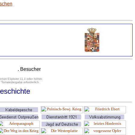
tschen
. Besucher
ernet Explorer 11.x oder höher.
 Tonwiedergabe erforderlich.
eschichte