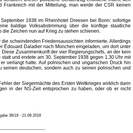
d Frankreich mit der Mitteilung, man werde der CSR keinen
. September 1938 im Rheinhotel Dreesen bei Bonn: sofortige
e baldige Volksabstimmung über die künftige staatliche
b die Zeichen nun auf Krieg zu stehen schienen.
die schwindenden Friedensaussichten informierte. Allerdings
mier Édouard Daladier nach München eingeladen, um dort unter
n. Diese Zusammenkunft der vier Regierungschefs, an der kein
ße statt und endete am 30. September 1938 gegen 1.30 Uhr mit
r verlangt hatte. Auf polnischen und ungarischen Druck hin
u seinen deutschen, sondern auch zu seinen polnischen und
ehler der Siegermächte des Ersten Weltkrieges wirklich darin
gen in der NS-Zeit entsprochen zu haben, oder ob er nicht
gabe 38/18 - 21.09.2018
______________________