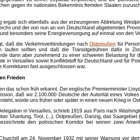
nschen gegen ihr nationales Bekenntnis fremden Staaten zuzus
ng ergab sich ebenfalls aus der erzwungenen Abtretung Westpr
ichs und der von nun an von Deutschland abgetrennten Prov
 und besonders seine Energieversorgung auf einmal von den V
egt, daß die Verkehrsverbindungen nach
Ostpreußen
für Person
 laufen sollten und daß die Transitgebühren dafür in Zlo
urde dann aber zunehmend zu einer schweren Belastung für da
e in Versailles soviel Konfliktstoff für Deutschland und für 
 Korrekturen fast ausgeschlossen war.
en Frieden
ben das schon früh erkannt. Der englische Premierminister Lloy
ion, daß wir 2.100.000 Deutsche der Autorität eines Volkes (.
ersteht, würde uns früher oder später in einen neuen Krieg in Os
S-Delegation in Versailles, schrieb 1919 aus Paris nach Washi
er Shantung, Tirol, (...), Ostpreußen, Danzig, das Saargebiet (.
, bezeichnete den polnischen Korridor bei seinen zwei Ame
 Churchill am 24. November 1932 mit seiner Warnung vor dem