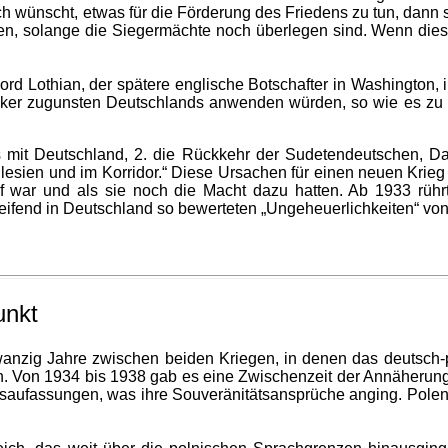
ch wünscht, etwas für die Förderung des Friedens zu tun, dann
ollen, solange die Siegermächte noch überlegen sind. Wenn die
ord Lothian, der spätere englische Botschafter in Washington,
lker zugunsten Deutschlands anwenden würden, so wie es zu 
s mit Deutschland, 2. die Rückkehr der Sudetendeutschen, D
sien und im Korridor.“ Diese Ursachen für einen neuen Krieg ha
reif war und als sie noch die Macht dazu hatten. Ab 1933 rühr
rgreifend in Deutschland so bewerteten „Ungeheuerlichkeiten“ vo
unkt
anzig Jahre zwischen beiden Kriegen, in denen das deutsch-po
ch. Von 1934 bis 1938 gab es eine Zwischenzeit der Annäheru
tsaufassungen, was ihre Souveränitätsansprüche anging. Polen 