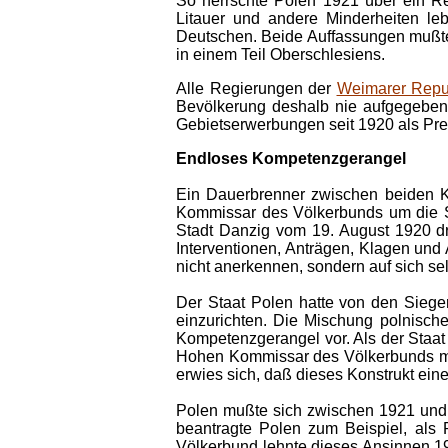
So herrschte Polen 1921 über ein Re
Litauer und andere Minderheiten le
Deutschen. Beide Auffassungen mußten 
in einem Teil Oberschlesiens.
Alle Regierungen der
Weimarer Repu
Bevölkerung deshalb nie aufgegeben,
Gebietserwerbungen seit 1920 als Pre
Endloses Kompetenzgerangel
Ein Dauerbrenner zwischen beiden K
Kommissar des Völkerbunds um die Sou
Stadt Danzig vom 19. August 1920 dr
Interventionen, Anträgen, Klagen und
nicht anerkennen, sondern auf sich se
Der Staat Polen hatte von den Sieg
einzurichten. Die Mischung polnisch
Kompetenzgerangel vor. Als der Staat 
Hohen Kommissar des Völkerbunds mi
erwies sich, daß dieses Konstrukt ein
Polen mußte sich zwischen 1921 und
beantragte Polen zum Beispiel, als 
Völkerbund lehnte dieses Ansinnen 192