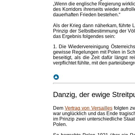
„Wenn die englische Regierung wirkli
des Korridors ihrerseits wieder aufr
dauerhaften Frieden bestehen.“
Als der Krieg dann näherkam, führte L
Prinzip der Selbstbestimmung der Vö
das Ergebnis folgendes sein:
1. Die Wiedervereinigung Österreich
gewisse Regelungen mit Polen in Schle
beseitigt, als die Zeit dafür längst 
verpflichtet fühlte, mit den parteiübe
Danzig
, der ewige Streitp
Dem
Vertrag von Versailles
folgten zw
war unglücklich und das Ende tragis
im Prinzip zwei unterschiedliche Staa
Polen.