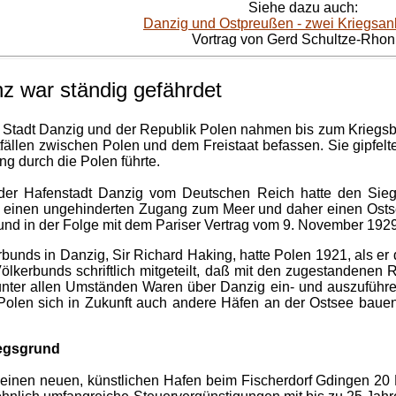
Siehe dazu auch:
Danzig und Ostpreußen - zwei Kriegsan
Vortrag von Gerd Schultze-Rhon
nz war ständig gefährdet
en Stadt Danzig und der Republik Polen nahmen bis zum Kriegsb
tfällen zwischen Polen und dem Freistaat befassen. Sie gipfel
ng durch die Polen führte.
 der Hafenstadt Danzig vom Deutschen Reich hatte den Si
ge einen ungehinderten Zugang zum Meer und daher einen Os
gs und in der Folge mit dem Pariser Vertrag vom 9. November 1
nds in Danzig, Sir Richard Haking, hatte Polen 1921, als er d
kerbunds schriftlich mitgeteilt, daß mit den zugestandenen 
nter allen Umständen Waren über Danzig ein- und auszuführen,
len sich in Zukunft auch andere Häfen an der Ostsee bauen so
iegsgrund
8 einen neuen, künstlichen Hafen beim Fischerdorf Gdingen 20