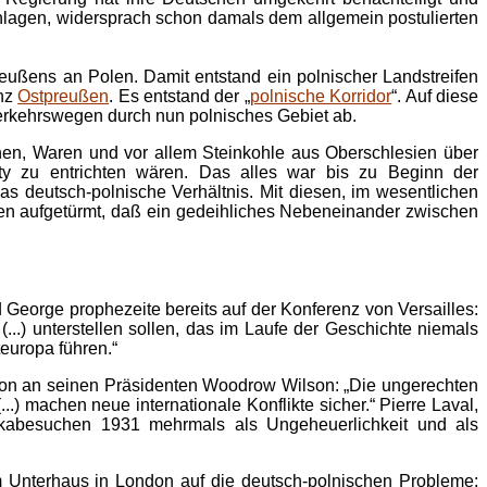
chlagen, widersprach schon damals dem allgemein postulierten
eußens an Polen. Damit entstand ein polnischer Landstreifen
inz
Ostpreußen
. Es entstand der „
polnische Korridor
“. Auf diese
erkehrswegen durch nun polnisches Gebiet ab.
en, Waren und vor allem Steinkohle aus Oberschlesien über
ty zu entrichten wären. Das alles war bis zu Beginn der
s deutsch-polnische Verhältnis. Mit diesen, im wesentlichen
Polen aufgetürmt, daß ein gedeihliches Nebeneinander zwischen
d George prophezeite bereits auf der Konferenz von Versailles:
..) unterstellen sollen, das im Laufe der Geschichte niemals
teuropa führen.“
ngton an seinen Präsidenten Woodrow Wilson: „Die ungerechten
..) machen neue internationale Konflikte sicher.“ Pierre Laval,
rikabesuchen 1931 mehrmals als Ungeheuerlichkeit und als
 Unterhaus in London auf die deutsch-polnischen Probleme: