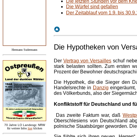
Die letzten Stunden vor dem Kr
Die Würfel sind gefallen
Der Zeitablauf vom 1.9. bis 30.9
Die
Hypotheken von Versa
Hermann Sudermann
Der
Vertrag von Versailles
schuf neben
stark belasten sollten. Zum ersten 
Prozent der Bewohner deutschsprachi
Die Hypothek, die die Sieger den Da
Handelsrechte in
Danzig
eingeräumt, 
des Völkerbunds, also der Siegermächte
Konfliktstoff für Deutschland und f
Das zweite Faktum war, daß
Westp
Oberschlesiens von Deutschland abg
7
0 Jahre LO
Landesgr
.
NRW
polnische Staatsbürger geworden. Di
für weitere Infos
hie
r
klicken
Sie fühlte sich ihren neuen „Herren“