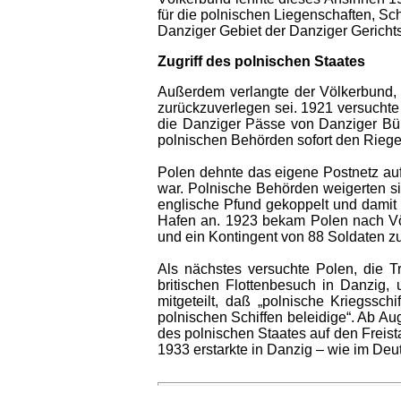
für die polnischen Liegenschaften, Sc
Danziger Gebiet der Danziger Gerichtsb
Zugriff des polnischen Staates
Außerdem verlangte der Völkerbund, 
zurückzuverlegen sei. 1921 versucht
die Danziger Pässe von Danziger Bü
polnischen Behörden sofort den Riegel
Polen dehnte das eigene Postnetz auf 
war. Polnische Behörden weigerten s
englische Pfund gekoppelt und damit 
Hafen an. 1923 bekam Polen nach Völk
und ein Kontingent von 88 Soldaten 
Als nächstes versuchte Polen, die T
britischen Flottenbesuch in Danzig,
mitgeteilt, daß „polnische Kriegssc
polnischen Schiffen beleidige“. Ab Au
des polnischen Staates auf den Freist
1933 erstarkte in Danzig – wie im D