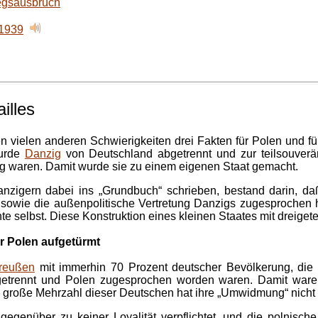
iegsausbruch
.1939
illes
 vielen anderen Schwierigkeiten drei Fakten für Polen und fü
wurde
Danzig
von Deutschland abgetrennt und zur teilsouverä
g waren. Damit wurde sie zu einem eigenen Staat gemacht.
nzigern dabei ins „Grundbuch“ schrieben, bestand darin, da
sowie die außenpolitische Vertretung Danzigs zugesprochen ha
 selbst. Diese Konstruktion eines kleinen Staates mit dreigetei
ür Polen aufgetürmt
reußen
mit immerhin 70 Prozent deutscher Bevölkerung, die
etrennt und Polen zugesprochen worden waren. Damit waren
e große Mehrzahl dieser Deutschen hat ihre „Umwidmung“ nich
 gegenüber zu keiner Loyalität verpflichtet, und die polnisc