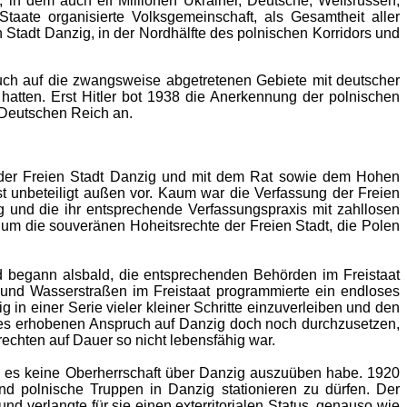
 in dem auch elf Millionen Ukrainer, Deutsche, Weißrussen,
aate organisierte Volksgemeinschaft, als Gesamtheit aller
 Stadt Danzig, in der Nordhälfte des polnischen Korridors und
ruch auf die zwangsweise abgetretenen Gebiete mit deutscher
tten. Erst Hitler bot 1938 die Anerkennung der polnischen
 Deutschen Reich an.
g der Freien Stadt Danzig und mit dem Rat sowie dem Hohen
t unbeteiligt außen vor. Kaum war die Verfassung der Freien
 und die ihr entsprechende Verfassungspraxis mit zahllosen
 um die souveränen Hoheitsrechte der Freien Stadt, die Polen
begann alsbald, die entsprechenden Behörden im Freistaat
 und Wasserstraßen im Freistaat programmierte ein endloses
 in einer Serie vieler kleiner Schritte einzuverleiben und den
es erhobenen Anspruch auf Danzig doch noch durchzusetzen,
rechten auf Dauer so nicht lebensfähig war.
 es keine Oberherrschaft über Danzig auszuüben habe. 1920
nd polnische Truppen in Danzig stationieren zu dürfen. Der
d verlangte für sie einen exterritorialen Status, genauso wie