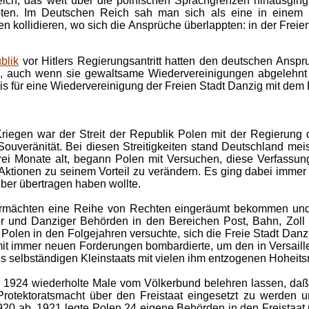
ich, das weit über die polnischen Sprachgrenzen hinausging,
bten. Im Deutschen Reich sah man sich als eine in einem St
kollidieren, wo sich die Ansprüche überlappten: in der Freien
blik
vor Hitlers Regierungsantritt hatten den deutschen Ansp
 auch wenn sie gewaltsame Wiedervereinigungen abgelehnt ha
is für eine Wiedervereinigung der Freien Stadt Danzig mit dem
riegen war der Streit der Republik Polen mit der Regierun
veränität. Bei diesen Streitigkeiten stand Deutschland meis
ei Monate alt, begann Polen mit Versuchen, diese Verfassung
 Aktionen zu seinem Vorteil zu verändern. Es ging dabei immer
lber übertragen haben wollte.
ermächten eine Reihe von Rechten eingeräumt bekommen und 
er und Danziger Behörden in den Bereichen Post, Bahn, Zoll
Polen in den Folgejahren versuchte, sich die Freie Stadt Danzig
t immer neuen Forderungen bombardierte, um den in Versaill
es selbständigen Kleinstaats mit vielen ihm entzogenen Hoheits
 1924 wiederholte Male vom Völkerbund belehren lassen, daß
Protektoratsmacht über den Freistaat eingesetzt zu werden u
0 ab. 1921 legte Polen 24 eigene Behörden in den Freistaat un