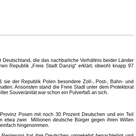
r Deutschland, die das nachbarliche Verhältnis beider Länder
nen Republik „Freie Stadt Danzig“ erklärt, obwohl knapp 97
ß sie der Republik Polen besondere Zoll-, Post-, Bahn- und
tten. Ansonsten stand die Freie Stadt unter dem Protektorat
lter Souveränität war schon ein Pulverfaß an sich.
 Provinz Posen mit noch 30 Prozent Deutschen und ein Teil
 etwa zwei Millionen deutsche Bürger gegen ihren Willen
t einfach hingenommen.
he Regierung hat ihre Deutschen umgekehrt benachteiligt und