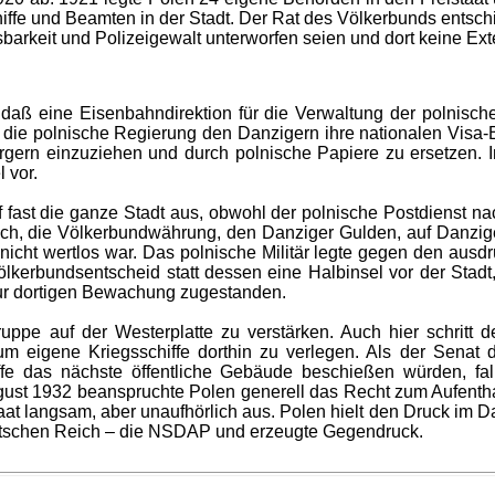
hiffe und Beamten in der Stadt. Der Rat des Völkerbunds entsch
arkeit und Polizeigewalt unterworfen seien und dort keine Exter
daß eine Eisenbahndirektion für die Verwaltung der polnisc
e die polnische Regierung den Danzigern ihre nationalen Vi
rgern einzuziehen und durch polnische Papiere zu ersetzen.
 vor.
fast die ganze Stadt aus, obwohl der polnische Postdienst nac
ich, die Völkerbundwährung, den Danziger Gulden, auf Danzig
nicht wertlos war. Das polnische Militär legte gegen den ausd
erbundsentscheid statt dessen eine Halbinsel vor der Stadt,
zur dortigen Bewachung zugestanden.
ruppe auf der Westerplatte zu verstärken. Auch hier schritt
 um eigene Kriegsschiffe dorthin zu verlegen. Als der Senat
hiffe das nächste öffentliche Gebäude beschießen würden, f
gust 1932 beanspruchte Polen generell das Recht zum Aufenthalt
aat langsam, aber unaufhörlich aus. Polen hielt den Druck im D
eutschen Reich – die NSDAP und erzeugte Gegendruck.