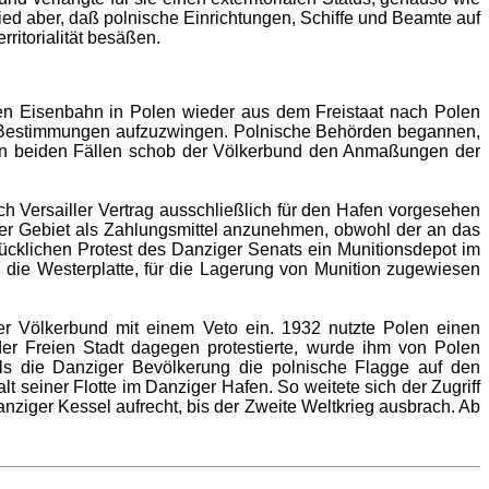
ied aber, daß polnische Einrichtungen, Schiffe und Beamte auf
ritorialität besäßen.
hen Eisenbahn in Polen wieder aus dem Freistaat nach Polen
sa-Bestimmungen aufzuzwingen. Polnische Behörden begannen,
 In beiden Fällen schob der Völkerbund den Anmaßungen der
h Versailler Vertrag ausschließlich für den Hafen vorgesehen
er Gebiet als Zahlungsmittel anzunehmen, obwohl der an das
rücklichen Protest des Danziger Senats ein Munitionsdepot im
 die Westerplatte, für die Lagerung von Munition zugewiesen
 der Völkerbund mit einem Veto ein. 1932 nutzte Polen einen
 der Freien Stadt dagegen protestierte, wurde ihm von Polen
alls die Danziger Bevölkerung die polnische Flagge auf den
 seiner Flotte im Danziger Hafen. So weitete sich der Zugriff
anziger Kessel aufrecht, bis der Zweite Weltkrieg ausbrach. Ab