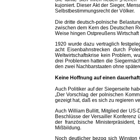
kujoniert. Dieser Akt der Sieger, Me
Selbstbestimmungsrecht der Völker.
Die dritte deutsch-polnische Belastu
zwischen dem Kern des Deutschen Re
Weise hingen Ostpreußens Wirtschaft
1920 wurde dazu vertraglich festgel
acht Eisenbahnstrecken durch Polen
Weltwirtschaftskrise kein Problem, w
drei Problemen hatten die Siegermächt
den zwei Nachbarstaaten ohne spätere
Keine Hoffnung auf einen dauerhaft
Auch Politiker auf der Siegerseite ha
„Der Vorschlag der polnischen Kommiss
gezeigt hat, daß es sich zu regieren v
Auch William Bullitt, Mitglied der U
Beschlüsse der Versailler Konferenz üb
der französische Ministerpräsident
Mißbildung.
Noch deutlicher bezog sich Winston