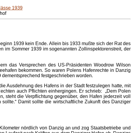
lässe 1939
hof
eginn 1939 kein Ende. Allein bis 1933 mußte sich der Rat des
ten im Sommer 1939 im sogenannten Zollinspektorenstreit, der
egern das Versprechen des US-Präsidenten Woodrow Wilson
tseehafen bekommen. So waren Polens Hafenrechte in Danzig
929 dementsprechend festgeschrieben worden.
ie Ausdehnung des Hafens in der Stadt festzulegen hatte, mit
Rechten auch Pflichten einhergingen. Er schrieb: „Dem Polen
 steht die Verpflichtung gegenüber, den Hafen jederzeit voll
llte.“ Damit sollte die wirtschaftliche Zukunft des Danziger
 Kilometer nördlich von Danzig an und zog Staatsbetriebe und