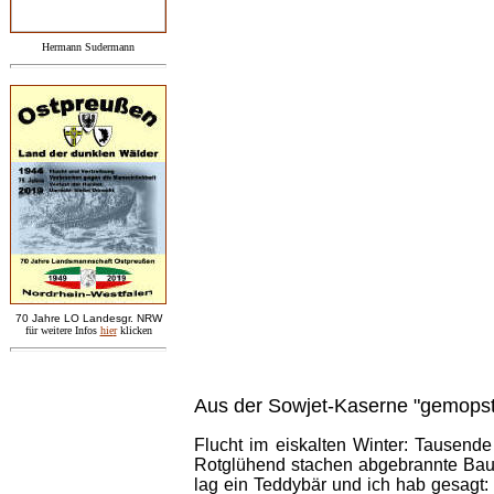
Hermann Sudermann
7
0 Jahre LO
Landesgr
.
NRW
für weitere Infos
hie
r
klicken
Aus der Sowjet-Kaserne "gemopst
Flucht im eiskalten Winter: Tausend
Rotglühend stachen abgebrannte Bau
lag ein Teddybär und ich hab gesagt: 