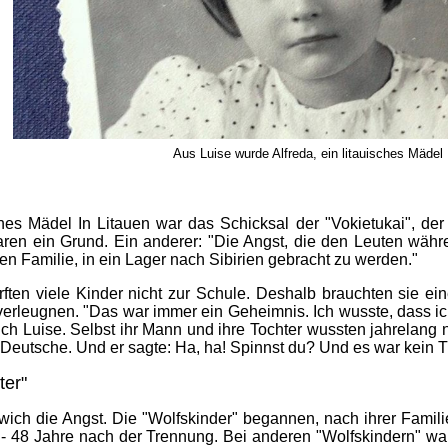
Aus Luise wurde Alfreda, ein litauisches Mädel
sches Mädel In Litauen war das Schicksal der "Vokietukai", 
ren ein Grund. Ein anderer: "Die Angst, die den Leuten währen
en Familie, in ein Lager nach Sibirien gebracht zu werden."
urften viele Kinder nicht zur Schule. Deshalb brauchten sie e
verleugnen. "Das war immer ein Geheimnis. Ich wusste, dass ic
ich Luise. Selbst ihr Mann und ihre Tochter wussten jahrelang
Deutsche. Und er sagte: Ha, ha! Spinnst du? Und es war kein T
ter"
ich die Angst. Die "Wolfskinder" begannen, nach ihrer Famili
 - 48 Jahre nach der Trennung. Bei anderen "Wolfskindern" w