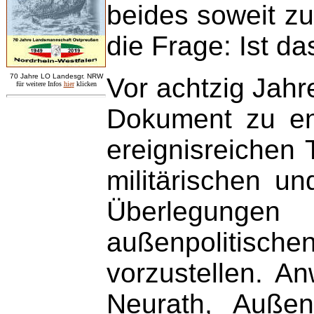
beides soweit zut
die Frage: Ist da
7
0 Jahre LO
Landesgr
.
NRW
Vor achtzig Jah
für weitere Infos
hie
r
klicken
Dokument zu en
ereignisreichen 
militärischen u
Überlegungen z
außenpolitisch
vorzustellen. A
Neurath, Außen