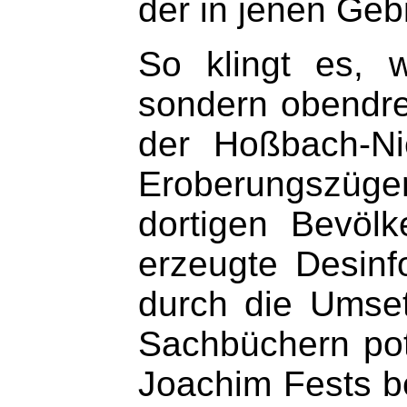
der in jenen Geb
So klingt es, 
sondern obendrei
der Hoßbach-Ni
Eroberungszüge
dortigen Bevölk
erzeugte Desinf
durch die Umset
Sachbüchern pote
Joachim Fests b