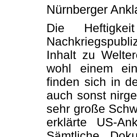
Nürnberger Ankl
Die Heftigke
Nachkriegspubl
Inhalt zu Welte
wohl einem ei
finden sich in 
auch sonst nirg
sehr große Schw
erklärte US-A
Sämtliche Dok