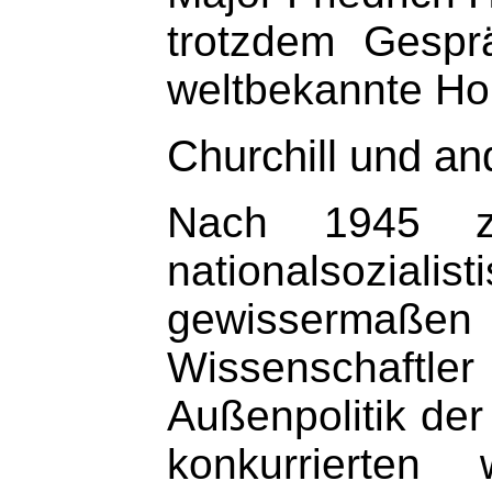
trotzdem Gespr
weltbekannte Ho
Churchill und a
Nach 1945 zä
nationalsozia
gewissermaß
Wissenschaftle
Außenpolitik de
konkurrierten