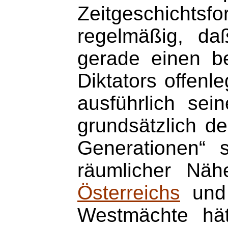
Zeitgeschich
regelmäßig, da
gerade einen b
Diktators offenl
ausführlich se
grundsätzlich d
Generationen“ 
räumlicher Nä
Österreichs
und 
Westmächte hät