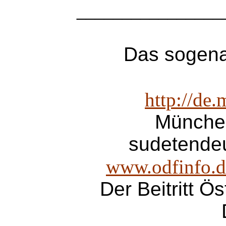
________________
Das sogena
http://de
Münche
sudetende
www.odfinfo.
Der Beitritt Ö