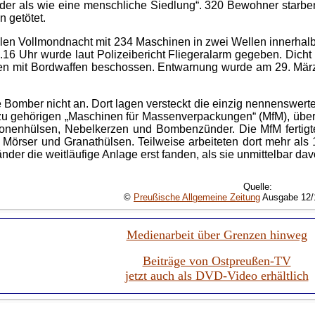
er als wie eine menschliche Siedlung“. 320 Bewohner starben 
 getötet.
hellen Vollmondnacht mit 234 Maschinen in zwei Wellen innerh
.16 Uhr wurde laut Polizeibericht Fliegeralarm gegeben. Dicht 
en mit Bordwaffen beschossen. Entwarnung wurde am 29. Mär
 Bomber nicht an. Dort lagen versteckt die einzig nennenswert
u gehörigen „Maschinen für Massenverpackungen“ (MfM), über 
onenhülsen, Nebelkerzen und Bombenzünder. Die MfM fertigte 
Mörser und Granathülsen. Teilweise arbeiteten dort mehr al
nder die weitläufige Anlage erst fanden, als sie unmittelbar dav
Quelle:
©
Preußische Allgemeine Zeitung
Ausgabe 12/
Medienarbeit über Grenzen hinweg
Beiträge von Ostpreußen-TV
jetzt auch als DVD-Video erhältlich