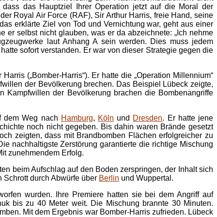
 dass das Hauptziel Ihrer Operation jetzt auf die Moral der
Royal Air Force (RAF), Sir Arthur Harris, freie Hand, seine
s erklärte Ziel von Tod und Vernichtung war, geht aus einer
nne er selbst nicht glauben, was er da abzeichnete: „Ich nehme
 Flugzeugwerke laut Anhang A sein werden. Dies muss jedem
hatte sofort verstanden. Er war von dieser Strategie gegen die
arris („Bomber-Harris“). Er hatte die „Operation Millennium“
willen der Bevölkerung brechen. Das Beispiel Lübeck zeigte,
 Den Kampfwillen der Bevölkerung brachen die Bombenangriffe
auf dem Weg nach
Hamburg
,
Köln
und
Dresden
. Er hatte jene
eschichte noch nicht gegeben. Bis dahin waren Brände gesetzt
ch zeigten, dass mit Brandbomben Flächen erfolgreicher zu
e nachhaltigste Zerstörung garantierte die richtige Mischung
Mit zunehmendem Erfolg.
en beim Aufschlag auf den Boden zerspringen, der Inhalt sich
en Schrott durch Abwürfe über
Berlin
und Wuppertal.
orfen wurden. Ihre Premiere hatten sie bei dem Angriff auf
uk bis zu 40 Meter weit. Die Mischung brannte 30 Minuten.
en. Mit dem Ergebnis war Bomber-Harris zufrieden. Lübeck