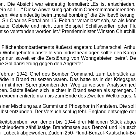
. Die Absicht war eindeutig formuliert: „Es ist entschieden,
ein soll …“ Diese Anweisung gab dem Oberkommandierenden der 
. Wie eindeutig beim „moral bombing“ die Zivilbevölkerung da
ll Sir Charles Portal am 15. Februar veranlasst sah, so als kö
bebaute Gebiete und nicht zum Beispiel Schiffswerften oder
t so verstanden worden ist.“ Premierminister Winston Churchill 
 Flächenbombardements äußerst angetan: Luftmarschall Arthur H
 Wohngebieten anstelle von Industrieanlagen sollte den Kampf
dings nur, soweit er die Zerstörung von Wohngebieten betraf.
ine Solidarisierung gegen den Angreifer.
eit Februar 1942 Chef des Bomber Command, zum Lehrstück 
Städte in Brand zu setzen waren. Das hatte es in der Kriegsg
n mit ihren Sprengbomben den Weg zu weisen. Analysen jedo
 Städte ließen sich leichter in Brand setzen als sprengen. Di
experimentierte man bis zum Ende des Zweiten Weltkrieges. 
einer Mischung aus Gummi und Phosphor in Kanistern. Die sollt
elbst entzünden. Der Versuch schlug fehl. England entsorgte d
gkeitsbomben, von denen bis 1944 drei Millionen Stück abgew
schleuderte zähflüssige Brandmasse aus Benzol und Kautsch
 Lübeck abgeworfen. Zudem 250-Pfund-Benzol-Kautschuk-Bomb