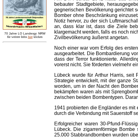
bebauter Stadtgebiete, herausgegeben
gegnerischen Bevölkerung gerichtet s
Bomber ohne Beschränkung einzusetzen
Notiz hervor, zu der sich Luftmarscha
an, dass klar ist, dass die Ziele 
klargemacht werden, falls es noch nich
7
0 Jahre LO
Landesgr
.
NRW
Zivilbevölkerung äußerst angetan.
für weitere Infos
hie
r
klicken
Noch einer war vom Erfolg des ersten
ausgearbeitet. Die Bombardierung von
dass der Terror funktionierte. Aller
vorerst nicht. Sie förderten vielmehr e
Lübeck wurde für Arthur Harris, s
Strategie entwickelt, mit der ganze 
worden, um in der Nacht den Bomber
bekämpfen waren als mit Sprengbomben.
zwischen beiden Bombentypen. Daran 
1941 probierten die Engländer es mit 
durch die Verbindung mit Sauerstoff s
Erfolgreicher waren 30-Pfund-Flüssi
Lübeck. Die zigarrenförmige Bombe 
25.000 Stabbrandbomben wurden über