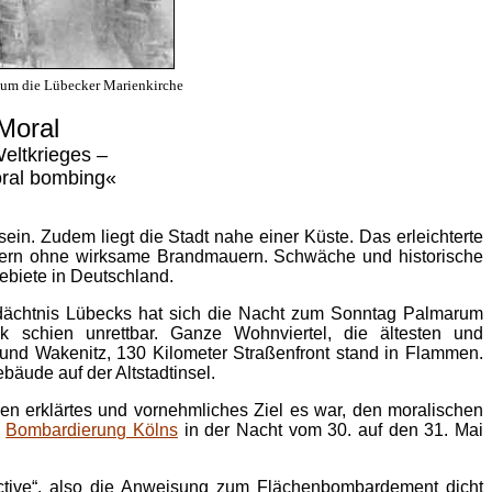
l um die Lübecker Marienkirche
Moral
eltkrieges –
oral bombing«
sein. Zudem liegt die Stadt nahe einer Küste. Das erleichterte
usern ohne wirksame Brandmauern. Schwäche und historische
biete in Deutschland.
edächtnis Lübecks hat sich die Nacht zum Sonntag Palmarum
ik schien unrettbar. Ganze Wohnviertel, die ältesten und
e und Wakenitz, 130 Kilometer Straßenfront stand in Flammen.
bäude auf der Altstadtinsel.
ren erklärtes und vornehmliches Ziel es war, den moralischen
e
Bombardierung Kölns
in der Nacht vom 30. auf den 31. Mai
ective“, also die Anweisung zum Flächenbombardement dicht