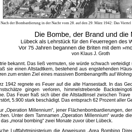
Nach der Bombardierung in der Nacht vom 28. auf den 29. März 1942: Das Vierte
Die Bombe, der Brand und die 
Lübeck als Lehrstück für den Feuerregen des W
Vor 75 Jahren begannen die Briten mit dem »m
von Klaus J. Groth
trie bekannt. Das ließ vermuten, sie würde schwach verteidigt 
esaß sie einen Altstadtkern, bestehend aus engstehenden Hä
ren zum ersten Ziel eines massiven Bombenangriffs auf Wohnge
rz 1942 regnete es Feuer auf die alte Hansestadt. In das G
nstschätze gingen verloren, himmelstrebende Backsteingot
che. Das Feuer fraß sich über die Altstadtinsel zwischen Trav
ört, 5.900 stark beschädigt. Das entsprach 62 Prozent aller Ge
zur „Operation Millennium“, jener Flächenbombardierungen, de
echen. Unter dem Tarnnamen „Operation Millennium“ wurde di
e das „moral bombing“ zwei Monate zuvor über Lübeck.
ische Luftfahrtministerium die Anweisung „Area Bombing Dir