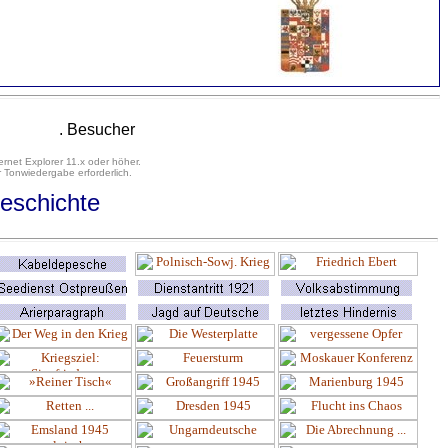
. Besucher
ernet Explorer 11.x oder höher.
 Tonwiedergabe erforderlich.
eschichte