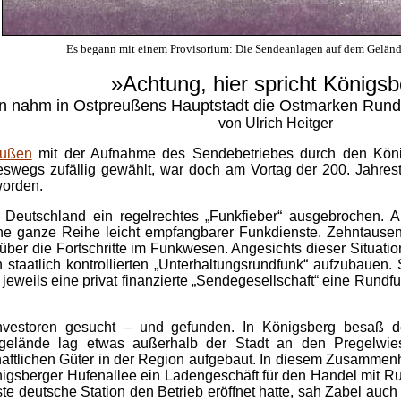
Es begann mit einem Provisorium: Die Sendeanlagen auf dem Geländ
»Achtung, hier spricht Königs
en nahm in Ostpreußens Hauptstadt die Ostmarken Run
von Ulrich Heitger
eußen
mit der Aufnahme des Sendebetriebes durch den Köni
swegs zufällig gewählt, war doch am Vortag der 200. Jahrest
worden.
Deutschland ein regelrechtes „Funkfieber“ ausgebrochen. 
 ganze Reihe leicht empfangbarer Funkdienste. Zehntausend
d über die Fortschritte im Funkwesen. Angesichts dieser Situatio
staatlich kontrollierten „Unterhaltungsrundfunk“ aufzubauen.
 jeweils eine privat finanzierte „Sendegesellschaft“ eine Rundf
Investoren gesucht – und gefunden. In Königsberg besaß d
ngelände lag etwas außerhalb der Stadt an den Pregelwies
tschaftlichen Güter in der Region aufgebaut. In diesem Zusa
nigsberger Hufenallee ein Ladengeschäft für den Handel mit 
ste deutsche Station den Betrieb eröffnet hatte, sah Zabel auch