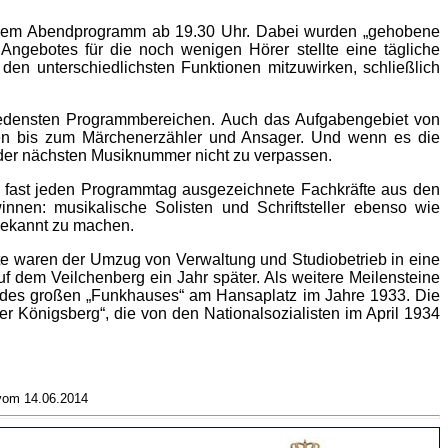
uf dem Abendprogramm ab 19.30 Uhr. Dabei wurden „gehobene
ngebotes für die noch wenigen Hörer stellte eine tägliche
n den unterschiedlichsten Funktionen mitzuwirken, schließlich
iedensten Programmberei­chen. Auch das Aufgabengebiet von
ngen bis zum Märchenerzähler und Ansager. Und wenn es die
z der nächsten Musiknummer nicht zu verpassen.
für fast jeden Programmtag ausgezeichnete Fachkräfte aus den
nnen: musikalische Solisten und Schriftsteller ebenso wie
bekannt zu machen.
tte waren der Umzug von Verwaltung und Studiobetrieb in eine
 dem Veilchenberg ein Jahr später. Als weitere Meilensteine
g des großen „Funkhauses“ am Hansaplatz im Jahre 1933. Die
 Königsberg“, die von den Nationalsozialisten im April 1934
vom 14.06.2014