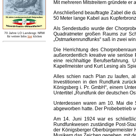
Mit mehreren Mitstreitern gründete e
Anschließend beauftragte Zabel die d
50 Meter lange Kabel aus Kupferbron
Als Sendestudio wurde der Chorprob
7
0 Jahre LO
Landesgr
.
NRW
Quadratmeter großen Raums zur Scha
für weitere Infos
hie
r
klicken
„Ostmarkenrundfunks“ saß in zwei win
Die Herrichtung des Chorprobenraums
außerordentlich kreative wie seriös
eine reichhaltige Berufserfahrung. 
Kapellmeister und Kurt Lesing als Spie
Alles schien nach Plan zu laufen, a
Investitionen in den Rundfunk zurüc
Königsberg i. Pr. GmbH“, einem Unter
Untertitel „Rundfunk der deutschen O
Unterdessen waren am 10. Mai die S
abgeworben hatte. Der Probebetrieb ver
Am 14. Juni 1924 war es schließlic
Rundfunkwesen zuständige Post-Staat
der Königsberger Oberbürgermeister
Musikern das Zeichen gegeben, mit d