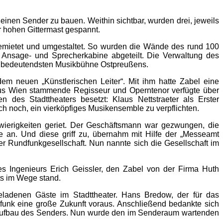
inen Sender zu bauen. Weithin sichtbar, wurden drei, jeweils
 hohen Gittermast gespannt.
emietet und umgestaltet. So wurden die Wände des rund 100
nsage- und Sprecherkabine abgeteilt. Die Verwaltung des
hl bedeutendsten Musikbühne Ostpreußens.
dem neuen „Künstlerischen Leiter“. Mit ihm hatte Zabel eine
aus Wien stammende Regisseur und Operntenor verfügte über
n des Stadttheaters besetzt: Klaus Nettstraeter als Erster
uch noch, ein vierköpfiges Musikensemble zu verpflichten.
chwierigkeiten geriet. Der Geschäftsmann war gezwungen, die
 an. Und diese griff zu, übernahm mit Hilfe der „Messeamt
r Rundfunkgesellschaft. Nun nannte sich die Gesellschaft im
s Ingenieurs Erich Geissler, den Zabel von der Firma Huth
hts im Wege stand.
ladenen Gäste im Stadttheater. Hans Bredow, der für das
funk eine große Zukunft voraus. Anschließend bedankte sich
 Aufbau des Senders. Nun wurde den im Senderaum wartenden