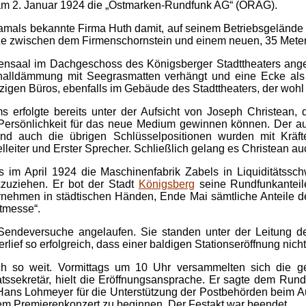
r am 2. Januar 1924 die „Ostmarken-Rundfunk AG“ (ORAG).
amals bekannte Firma Huth damit, auf seinem Betriebsgelände e
ze zwischen dem Firmenschornstein und einem neuen, 35 Meter
ensaal im Dachgeschoss des Königsberger Stadttheaters ang
lldämmung mit Seegrasmatten verhängt und eine Ecke als A
zigen Büros, ebenfalls im Gebäude des Stadttheaters, der wo
 erfolgte bereits unter der Aufsicht von Joseph Christean, 
e Persönlichkeit für das neue Medium gewinnen können. Der 
Und auch die übrigen Schlüsselpositionen wurden mit Kräfte
lleiter und Erster Sprecher. Schließlich gelang es Christean a
ls im April 1924 die Maschinenfabrik Zabels in Liquiditätss
kzuziehen. Er bot der Stadt
Königsberg
seine Rundfunkanteile
nehmen in städtischen Händen, Ende Mai sämtliche Anteile de
stmesse“.
endeversuche angelaufen. Sie standen unter der Leitung de
lief so erfolgreich, dass einer baldigen Stationseröffnung nic
h so weit. Vormittags um 10 Uhr versammelten sich die ge
ssekretär, hielt die Eröffnungsansprache. Er sagte dem Rund
 Hans Lohmeyer für die Unterstützung der Postbehörden beim
em Premierenkonzert zu beginnen. Der Festakt war beendet.