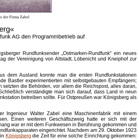
e der Firma Zabel
berg«
dfunk AG den Programmbetrieb auf
gsberger Rundfunksender „Ostmarken-Rundfunk“ ein neues
ag der Vereinigung von Altstadt, Löbenicht und Kneiphof zur
Aus dem Ausland konnte man die ersten Rundfunkstationen
e Bastler experimentierten mit selbstgebauten Empfängern;
n setzten die Behörden, vor allem die Reichs­post, alles daran,
 Schließlich verständigte man sich darauf, dass Land in neun
unkstation betreiben sollte. Für Ostpreußen war Königsberg als
er Ingenieur Walter Zabel eine Maschinenfabrik mit einem
en. Einen weiteren Geschäftszweig hatte er sich mit der
mmenhang war er mit dem Funkwesen in Berührung gekommen und
Rundfunkapparaten eingerichtet. Nachdem am 29. Oktober 1923
 in
Königsberg
die Zeit für eine solche Einrichtung gekommen: