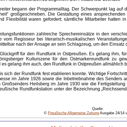
streiter begann der Programmalltag. Der Schwerpunkt lag a
eit“ großgeschrieben. Die Gestaltung eines ansprechenden A
d Flexibilität waren gefordert; sämtliche Mitarbeiter hatten i
itungsfunktionen zahlreiche Sprechereinsätze in den versch
te vom Regisseur bei literarisch-musikalischen Veranstaltu
 unmittelbar nach der Ansage an sein Schlagzeug, um den Einsat
s Glückgriff für den Rundfunk in Ostpreußen. Es gelang ihm, 
Königsberger Kulturszene für den Ostmarkenrundfunk zu gewi
 es gelang ihm auch, den Rundfunk in Ostpreußen allmählich 
 sich der Rundfunk fest etablieren konnte. Wichtige Fortschri
esse im Jahre 1926 sowie die Inbetriebnahme des Senders auf
s Großsenders Heilsberg im Jahre 1930 wie die Fertigstellun
ußische Rundfunkstation unter der Bezeichnung „Reichssender
Quelle:
©
Preußische Allgemeine Zeitung
Ausgabe 24/14 