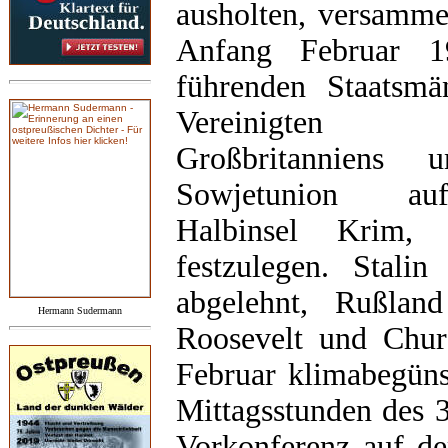
ausholten, versamme
Anfang Februar 1
führenden Staatsmä
Vereinigten St
Großbritanniens 
Sowjetunion a
Halbinsel Krim, 
festzulegen. Stali
abgelehnt, Rußlan
Hermann Sudermann
Roosevelt und Chur
Februar klimabegüns
Mittagsstunden des 3
Vorkonferenz auf de