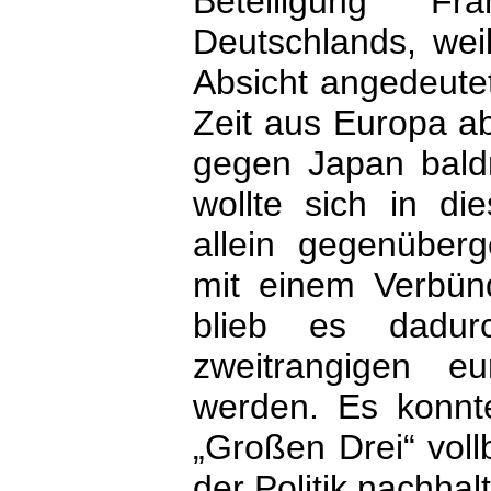
Beteiligung F
Deutschlands, wei
Absicht angedeutet
Zeit aus Europa a
gegen Japan baldm
wollte sich in di
allein gegenüber
mit einem Verbünd
blieb es dadur
zweitrangigen e
werden. Es konnt
„Großen Drei“ vol
der Politik nachhal