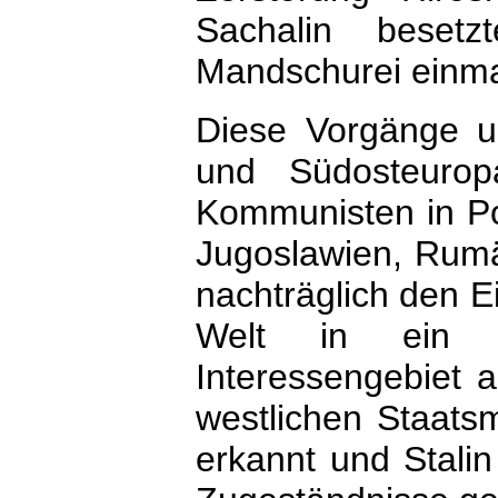
Sachalin beset
Mandschurei einma
Diese Vorgänge un
und Südosteuro
Kommunisten in Po
Jugoslawien, Rumä
nachträglich den Ei
Welt in ein w
Interessengebiet a
westlichen Staats
erkannt und Stali