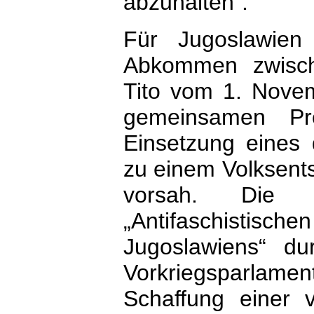
abzuhalten“.
Für Jugoslawien 
Abkommen zwische
Tito vom 1. Novem
gemeinsamen Pro
Einsetzung eines 
zu einem Volksent
vorsah. Die S
„Antifaschistisch
Jugoslawiens“ du
Vorkriegsparlam
Schaffung einer 