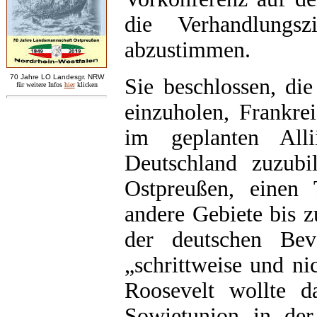
die Verhandlungsz
abzustimmen.
7
0 Jahre LO
Landesgr
.
NRW
Sie beschlossen, di
für weitere Infos
hie
r
klicken
einzuholen, Frankre
im geplanten Alli
Deutschland zuzubi
Ostpreußen, einen 
andere Gebiete bis 
der deutschen Bev
„schrittweise und ni
Roosevelt wollte d
Sowjetunion in der