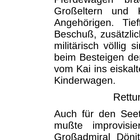
Großeltern und 
Angehörigen. Tie
Beschuß, zusätzli
militärisch völlig
beim Besteigen de
vom Kai ins eiska
Kinderwagen.
Rettu
Auch für den Seet
mußte improvisi
Großadmiral Döni