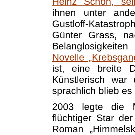
Heinz Schön, selb
ihnen unter and
Gustloff-Katastro
Günter Grass, na
Belanglosigkeiten
Novelle „Krebsgan
ist, eine breite 
Künstlerisch war
sprachlich blieb es
2003 legte die M
flüchtiger Star de
Roman „Himmelskör