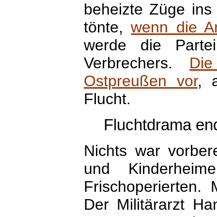
beheizte Züge ins
tönte,
wenn die A
werde die Parte
Verbrechers.
Di
Ostpreußen vor
, 
Flucht.
Fluchtdrama end
Nichts war vorbere
und Kinderheim
Frischoperierten.
Der Militärarzt Ha