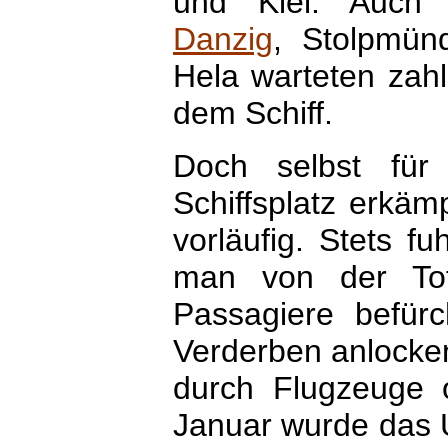
und Kiel. Auch 
Danzig
, Stolpmün
Hela warteten zah
dem Schiff.
Doch selbst für 
Schiffsplatz erkäm
vorläufig. Stets f
man von der Tote
Passagiere befürc
Verderben anlocke
durch Flugzeuge 
Januar wurde das 