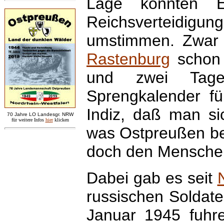
Lage konnten E
Reichsverteidigun
umstimmen. Zwar h
Rastenburg
schon 
und zwei Tage
Sprengkalender fü
Indiz, daß man si
7
0 Jahre LO
Landesgr
.
NRW
für weitere Infos
hie
r
klicken
was Ostpreußen bev
doch den Menschen 
Dabei gab es seit
russischen Soldat
Januar 1945 fuhr