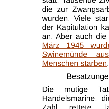
statt. Tausende Zi
die zur Zwangsarb
wurden. Viele st
der Kapitulation k
an. Aber auch die
März 1945 wurde 
Swinemünde aus
Menschen starben
.
Besatzungen
Die mutige Ta
Handelsmarine, di
Zahl rettete,