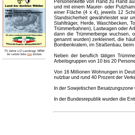
Personenkette von Hand zu Hand aus 
und mit einem Maurer- oder Putzhamm
einer Fläche (4 x 4), jeweils 12 Sc
Standsicherheit gewährleistet war u
Stahlträger, Herde, Waschbecken, T
Trümmerbahnen), Lastwagen oder Arbe
dann die Trümmerberge wuchsen, od
genannt wurden) zerkleinert, die h
Bombenkratern, im Straßenbau, beim 
7
0 Jahre LO
Landesgr
.
NRW
für weitere Infos
hie
r
klicken
Neben der beruflich tätigen Trümmer
Arbeitsgruppen von 10 bis 20 Person
Von 16 Millionen Wohnungen in Deutsc
nutzbar und rund 40 Prozent der Ver
In der Sowjetischen Besatzungszone w
In der Bundesrepublik wurden die Ent