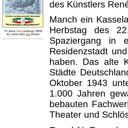
des Künstlers René
Manch ein Kassela
Herbstag des 22
7
0 Jahre LO
Landesgr
.
NRW
für weitere Infos
hie
r
klicken
Spaziergang in 
Residenzstadt und
haben. Das alte K
Städte Deutschlan
Oktober 1943 unte
1.000 Jahren gewa
bebauten Fachwerk
Theater und Schlö