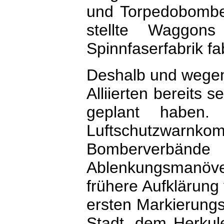
und Torpedobombe
stellte Waggon
Spinnfaserfabrik fa
Deshalb und wegen 
Alliierten bereits
geplant haben
Luftschutzwarn
Bomberverbänd
Ablenkungsmanöver
frühere Aufklärung
ersten Markierun
Stadt, dem Herkul