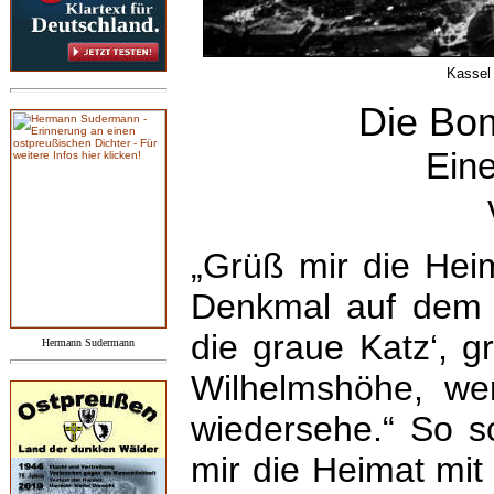
Kassel
Die Bo
Eine
„Grüß mir die Hei
Denkmal auf dem F
die graue Katz‘, g
Hermann Sudermann
Wilhelmshöhe, we
wiedersehe.“ So s
mir die Heimat mi