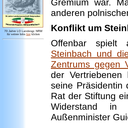
Gremium war. Ma
anderen polnischen
Konflikt um Stei
7
0 Jahre LO
Landesgr
.
NRW
für weitere Infos
hie
r
klicken
Offenbar spiel
Steinbach und die
Zentrums gegen Ve
der Vertriebenen 
seine Präsidentin 
Rat der Stiftung e
Widerstand in
Außenminister Gui