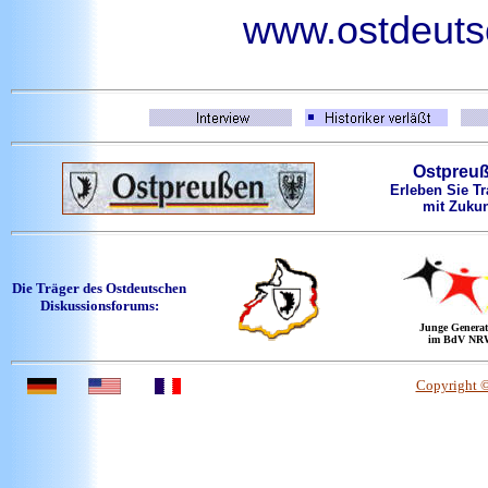
www.ostdeutsc
Ostpreu
Erleben Sie Tr
mit Zukun
Die Träger des Ostdeutschen
Diskussionsforums:
Junge Generat
im BdV NR
Copyright 