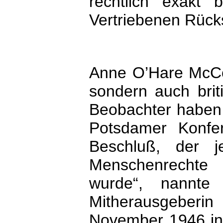
rechtlich exakt
Vertriebenen Rück
Anne O’Hare McCo
sondern auch bri
Beobachter haben 
Potsdamer Konfer
Beschluß, der j
Menschenrechte
wurde“, nannte 
Mitherausgeber
November 1946 in 