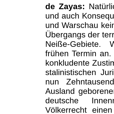
de Zayas:
Natürl
und auch Konseque
und Warschau kein
Übergangs der terr
Neiße-Gebiete. 
frühen Termin an. I
konkludente Zusti
stalinistischen Ju
nun Zehntausen
Ausland geborenen
deutsche Inne
Völkerrecht einen