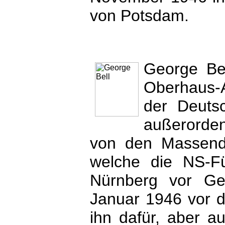
von Potsdam.
George Bel
Oberhaus-A
der Deuts
außerorden
von den Massende
welche die NS-Fü
Nürnberg vor Ger
Januar 1946 vor d
ihn dafür, aber a