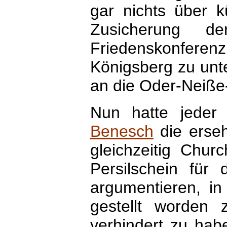
gar nichts über k
Zusicherung d
Friedenskonfer
Königsberg zu unt
an die Oder-Neiße
Nun hatte jeder 
Benesch
die erseh
gleichzeitig Churc
Persilschein für 
argumentieren, in
gestellt worden
verhindert zu habe