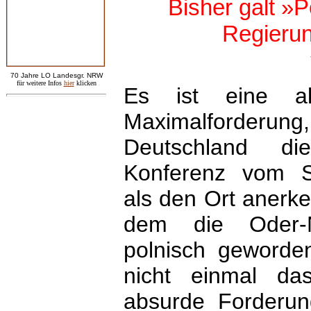
Bisher galt »P
Regierun
7
0 Jahre LO
Landesgr
.
NRW
für weitere Infos
hie
r
klicken
Es ist eine al
Maximalford
Deutschland di
Konferenz vom 
als den Ort anerke
dem die Oder-N
polnisch geworde
nicht einmal da
absurde Forderun