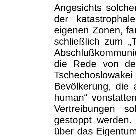
Angesichts solche
der katastrophal
eigenen Zonen, fa
schließlich zum „T
Abschlußkommuniqu
die Rede von der
Tschechoslowakei 
Bevölkerung, die 
human“ vonstatten
Vertreibungen s
gestoppt werden
über das Eigentum