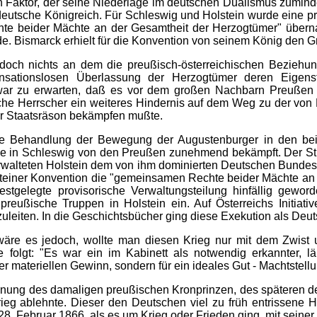
n Faktor, der seine Niederlage im deutschen Dualismus zumind
ddeutsche Königreich. Für Schleswig und Holstein wurde eine 
te beider Mächte an der Gesamtheit der Herzogtümer" übern
e. Bismarck erhielt für die Konvention von seinem König den Gra
edoch nichts an dem die preußisch-österreichischen Bezieh
ensationslosen Überlassung der Herzogtümer deren Eigens
 war zu erwarten, daß es vor dem großen Nachbarn Preußen
sche Herrscher ein weiteres Hindernis auf dem Weg zu der von
er Staatsräson bekämpfen mußte.
ie Behandlung der Bewegung der Augustenburger in den bei
 in Schleswig von den Preußen zunehmend bekämpft. Der Streit
rwalteten Holstein dem von ihm dominierten Deutschen Bundest
einer Konvention die "gemeinsamen Rechte beider Mächte an 
festgelegte provisorische Verwaltungsteilung hinfällig ge
 preußische Truppen in Holstein ein. Auf Österreichs Initia
eiten. In die Geschichtsbücher ging diese Exekution als Deuts
 wäre es jedoch, wollte man diesen Krieg nur mit dem Zwist
 folgt: "Es war ein im Kabinett als notwendig erkannter, län
 materiellen Gewinn, sondern für ein ideales Gut - Machtstellu
innung des damaligen preußischen Kronprinzen, des späteren de
rieg ablehnte. Dieser den Deutschen viel zu früh entrissene 
. Februar 1866, als es um Krieg oder Frieden ging, mit seiner 