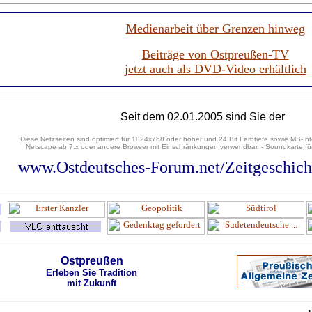
Medienarbeit über Grenzen hinweg
Beiträge von Ostpreußen-TV
jetzt auch als DVD-Video erhältlich
Seit dem 02.01.2005 sind Sie der
Diese Netzseiten sind optimiert für 1024x768 oder höher und 24 Bit Farbtiefe sowie MS-Int
Netscape ab 7.x oder andere Browser mit Einschränkungen verwendbar. - Soundkarte für
www.Ostdeutsches-Forum.net/Zeitgeschicht
Ostpreußen
Erleben Sie Tradition
mit Zukunft