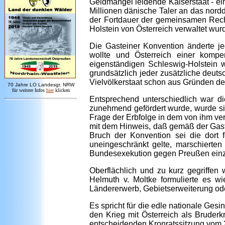
Geldmangel leidende Kaiserstaat - ei
Millionen dänische Taler an das nor
der Fortdauer der gemeinsamen Rech
Holstein von Österreich verwaltet wurd
Die Gasteiner Konvention änderte j
wollte und Österreich einer komp
eigenständigen Schleswig-Holstein
grundsätzlich jeder zusätzliche deut
Vielvölkerstaat schon aus Gründen d
7
0 Jahre LO
Landesgr
.
NRW
für weitere Infos
hie
r
klicken
Entsprechend unterschiedlich war d
zunehmend gefördert wurde, wurde sie
Frage der Erbfolge in dem von ihm ve
mit dem Hinweis, daß gemäß der Gast
Bruch der Konvention sei die dort 
uneingeschränkt gelte, marschierten
Bundesexekution gegen Preußen einzul
Oberflächlich und zu kurz gegriffen
Helmuth v. Moltke formulierte es wie
Ländererwerb, Gebietserweiterung oder
Es spricht für die edle nationale Ges
den Krieg mit Österreich als Bruderk
entscheidenden Kronratssitzung vom 28