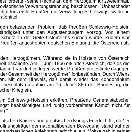
est förderte - seine Rechte an dem Herzogtum für zweieinhalb
provisorische Verwaltungstrennung beschlossen. "Unbeschadet
ahm fürs erste Preußen die Verwaltung Schleswigs, während
fentitel.
ungen belastenden Problem, daß Preußen Schleswig-Holstein
tändigkeit unter den Augustenburgern vorzog. Von einem
 Schutz an der Seite Österreichs suchen würde. Zudem war
 Preußen angestrebten deutschen Einigung, die Österreich als
den Herzogtümern. Während sie in Holstein von Österreich
 eskalierte. Am 1. Juni 1866 erklärte Österreich, daß es die
ag in Frankfurt vorlegen werde. Preußen protestierte dagegen
der Gesamtheit der Herzogtümer" fortbestünden. Durch Wiens
worden. Mit dem Hinweis, daß damit wieder das Kondominium
tive beschloß daraufhin am 16. Juni 1866 der Bundestag, die
cher Krieg ein.
 um Schleswig-Holstein erklären. Preußens Generalstabschef
gst beabsichtigter und ruhig vorbereiteter Kampf, nicht für
ng."
utschen Kaisers und preußischen Königs Friedrich III., daß er
Hoffnungsträger der nationalliberalen Bewegung stand auf der
grundsätzlichen Ablehnung jedoch allein. Moltke gab in seiner