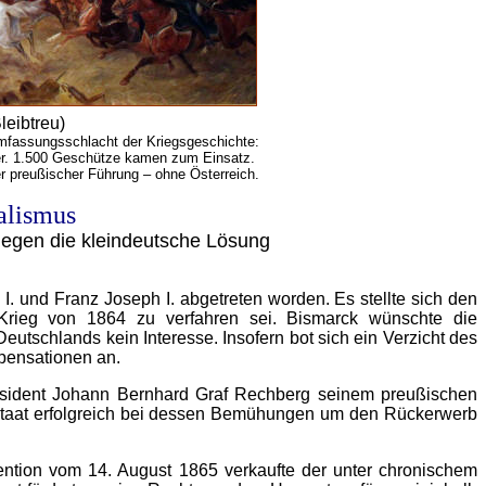
eibtreu)
mfassungsschlacht der Kriegsgeschichte:
er. 1.500 Geschütze kamen zum Einsatz.
r preußischer Führung – ohne Österreich.
alismus
gegen die kleindeutsche Lösung
I. und Franz Joseph I. abgetreten worden. Es stellte sich den
rieg von 1864 zu verfahren sei. Bismarck wünschte die
tschlands kein Interesse. Insofern bot sich ein Verzicht des
pensationen an.
äsident Johann Bernhard Graf Rechberg seinem preußischen
staat erfolgreich bei dessen Bemühungen um den Rückerwerb
ntion vom 14. August 1865 verkaufte der unter chronischem