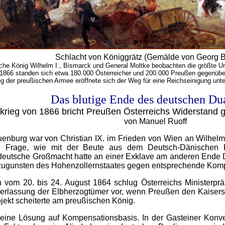
Schlacht von Königgrätz (Gemälde von Georg Bl
che König Wilhelm I., Bismarck und General Moltke beobachten die größte U
 1866 standen sich etwa 180.000 Österreicher und 200.000 Preußen gegenüb
g der preußischen Armee eröffnete sich der Weg für eine Reichseinigung unte
Das blutige Ende des deutschen Du
krieg von 1866 bricht Preußen Österreichs Widerstand 
von Manuel Ruoff
uenburg war von Christian IX. im Frieden von Wien an Wilhelm 
 Frage, wie mit der Beute aus dem Deutsch-Dänischen K
eutsche Großmacht hatte an einer Exklave am anderen Ende Deu
 zugunsten des Hohenzollernstaates gegen entsprechende Kom
vom 20. bis 24. August 1864 schlug Österreichs Ministerpr
Überlassung der Elbherzogtümer vor, wenn Preußen den Kaiser
jekt scheiterte am preußischen König.
 eine Lösung auf Kompensationsbasis. In der Gasteiner Konve