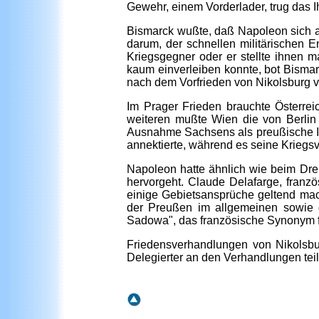
Gewehr, einem Vorderlader, trug das 
Bismarck wußte, daß Napoleon sich al
darum, der schnellen militärischen 
Kriegsgegner oder er stellte ihnen 
kaum einverleiben konnte, bot Bisma
nach dem Vorfrieden von Nikolsburg 
Im Prager Frieden brauchte Österreic
weiteren mußte Wien die von Berlin
Ausnahme Sachsens als preußische In
annektierte, während es seine Krieg
Napoleon hatte ähnlich wie beim Dreiß
hervorgeht. Claude Delafarge, franzö
einige Gebietsansprüche geltend mach
der Preußen im allgemeinen sowie 
Sadowa", das französische Synonym fü
Friedensverhandlungen von Nikolsburg
Delegierter an den Verhandlungen tei