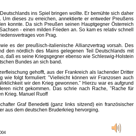
Deutschlands ins Spiel bringen wollte. Er bemühte sich daher
n. Um dieses zu erreichen, annektierte er entweder Preußens
rden konnte. Da sich Preußen seinen Hauptgegner Österreich
achsen - einen milden Frieden an. So kam es relativ schnell
iedensvertrages von Prag.
wie es der preußisch-italienische Allianzvertrag vorsah. Des
d den nördlich des Mains gelegenen Teil Deutschlands mit
so, daß es seine Kriegsgegner ebenso wie Schleswig-Holstein
tschen Bundes an sich band.
rfleischung gehofft, aus der Frankreich als lachender Dritter
g wie folgt formuliert: "Vielleicht können wir Franzosen auch
irklichkeit wir den Krieg gewonnen." Hierzu war es aufgrund
deren nicht gekommen. Das schrie nach Rache, "Rache für
en Krieg. Manuel Ruoff
after Graf Benedetti (ganz links sitzend) ein französischer
ter aus dem deutschen Bruderkrieg hervorging.
004