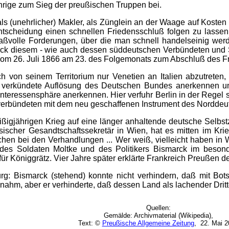
Ihrige zum Sieg der preußischen Truppen bei.
s (unehrlicher) Makler, als Zünglein an der Waage auf Kosten 
Entscheidung einen schnellen Friedensschluß folgen zu lasse
maßvolle Forderungen, über die man schnell handelseinig we
rck diesem - wie auch dessen süddeutschen Verbündeten und S
vom 26. Juli 1866 am 23. des Folgemonats zum Abschluß des Fr
h von seinem Territorium nur Venetien an Italien abzutreten, 
 verkündete Auflösung des Deutschen Bundes anerkennen un
teressensphäre anerkennen. Hier verfuhr Berlin in der Regel 
sverbündeten mit dem neu geschaffenen Instrument des Norddeu
igjährigen Krieg auf eine länger anhaltende deutsche Selbstze
sischer Gesandtschaftssekretär in Wien, hat es mitten im Krie
en bei den Verhandlungen ... Wer weiß, vielleicht haben in W
des Soldaten Moltke und des Politikers Bismarck im beson
r Königgrätz. Vier Jahre später erklärte Frankreich Preußen d
: Bismarck (stehend) konnte nicht verhindern, daß mit Botsch
lnahm, aber er verhinderte, daß dessen Land als lachender Drit
Quellen
:
Gemälde: Archivmaterial (Wikipedia),
Text: ©
Preußische Allgemeine Zeitung
, 22. Mai 2