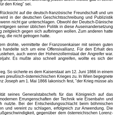
ür den Krieg" sei.
r Rücksicht auf die deutsch-französische Freundschaft und um
ird in der deutschen Geschichtsschreibung und Publizistik
lt, wenn nicht gar unterschlagen. Obwohl der Deutsch-Dänische
entgegen seiner üblichen Politik in diese Auseinandersetzung
g zeitgleich gegen sich aufbringen wollen. Zum anderen hatte
g, die nicht getrogen hatte.
ern drohte, vermittelte der Franzosenkaiser mit seinen guten
Es handelte sich um eine Offensivallianz. Für den Erhalt des
izustehen, auch wenn der Hohenzollernstaat der Angreifer war.
eljahr. Es mußte also schnell angreifen, wollte es sich der
ieg. So sicherte es dem Kaiserstaat am 12. Juni 1866 in einem
nes preußisch-österreichischen Krieges zu. In Wien begegnete
anz Joseph am 1. Mai 1866 lakonisch fest, "der Krieg müsse als
ät seines Generalstabschefs für das Königreich auf das
en modernen Errungenschaften der Technik wie Eisenbahn und
sch nutzte. Bei der Entscheidungsschlacht beim böhmischen
en und vereint zu schlagen, erfolgreich zur Anwendung. Die
ußgeschwindigkeit, gegenüber dem österreichischen Lorenz-