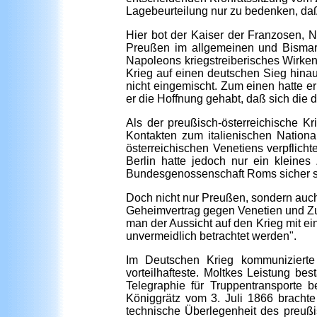
Lagebeurteilung nur zu bedenken, daß 
Hier bot der Kaiser der Franzosen, N
Preußen im allgemeinen und Bismarc
Napoleons kriegstreiberisches Wirken
Krieg auf einen deutschen Sieg hinau
nicht eingemischt. Zum einen hatte e
er die Hoffnung gehabt, daß sich die 
Als der preußisch-österreichische Kr
Kontakten zum italienischen National
österreichischen Venetiens verpflich
Berlin hatte jedoch nur ein kleines
Bundesgenossenschaft Roms sicher s
Doch nicht nur Preußen, sondern auch 
Geheimvertrag gegen Venetien und Zug
man der Aussicht auf den Krieg mit ei
unvermeidlich betrachtet werden".
Im Deutschen Krieg kommunizierte 
vorteilhafteste. Moltkes Leistung b
Telegraphie für Truppentransporte 
Königgrätz vom 3. Juli 1866 brachte
technische Überlegenheit des preuß