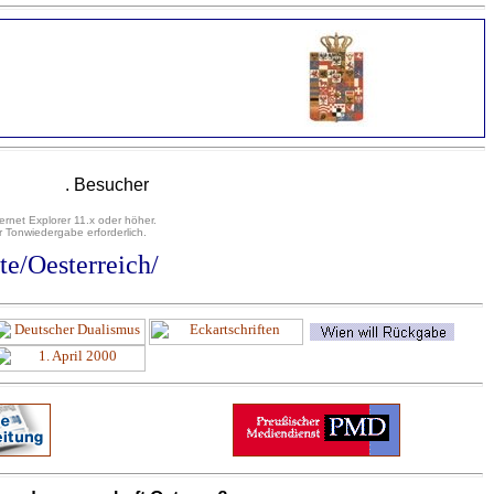
. Besucher
ernet Explorer 11.x oder höher.
 Tonwiedergabe erforderlich.
e/Oesterreich/