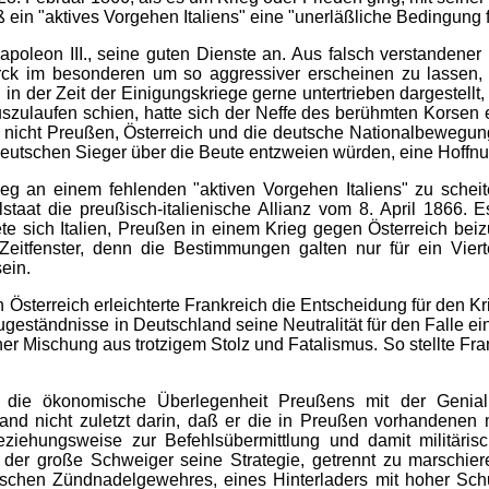
ein "aktives Vorgehen Italiens" eine "unerläßliche Bedingung f
apoleon III., seine guten Dienste an. Aus falsch verstandene
k im besonderen um so aggressiver erscheinen zu lassen, w
 in der Zeit der Einigungskriege gerne untertrieben dargestel
szulaufen schien, hatte sich der Neffe des berühmten Korsen 
r nicht Preußen, Österreich und die deutsche Nationalbewegun
deutschen Sieger über die Beute entzweien würden, eine Hoffnun
ieg an einem fehlenden "aktiven Vorgehen Italiens" zu scheit
staat die preußisch-italienische Allianz vom 8. April 1866. 
tete sich Italien, Preußen in einem Krieg gegen Österreich be
 Zeitfenster, denn die Bestimmungen galten nur für ein Viert
ein.
Österreich erleichterte Frankreich die Entscheidung für den Kr
eständnisse in Deutschland seine Neutralität für den Falle ei
ner Mischung aus trotzigem Stolz und Fatalismus. So stellte Fr
die ökonomische Überlegenheit Preußens mit der Genialit
estand nicht zuletzt darin, daß er die in Preußen vorhanden
beziehungsweise zur Befehlsübermittlung und damit militäri
 der große Schweiger seine Strategie, getrennt zu marschier
ischen Zündnadelgewehres, eines Hinterladers mit hoher Sch