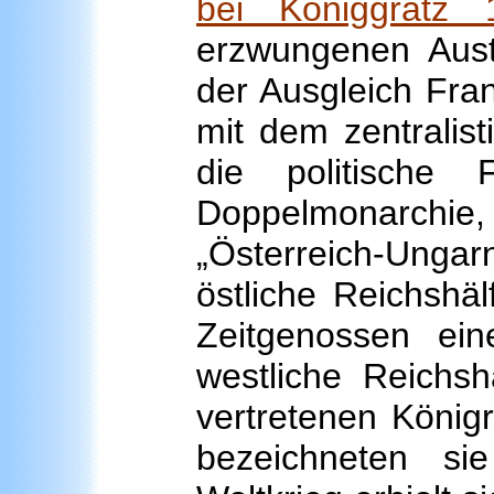
bei Königgrätz 
erzwungenen Aus
der Ausgleich Fra
mit dem zentralis
die politische
Doppelmonarchi
„Österreich-Ungarn
östliche Reichshä
Zeitgenossen ei
westliche Reichshä
vertretenen König
bezeichneten sie