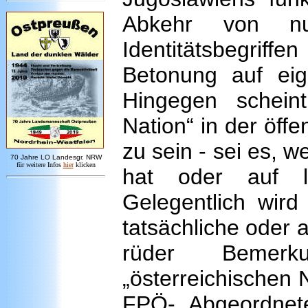
Abkehr von nu
Identitätsbegriff
Betonung auf eige
Hingegen scheint
Nation“ in der öff
zu sein - sei es, 
7
0 Jahre LO
Landesgr
.
NRW
für weitere Infos
hie
r
klicken
hat oder auf le
Gelegentlich wird
tatsächliche oder 
rüder Bemerk
„österreichischen 
FPÖ- Abgeordnet