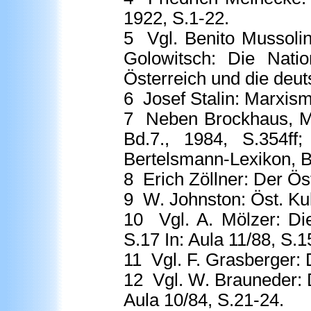
1922, S.1-22.
5
Vgl. Benito Mussolini
Golowitsch: Die Nati
Österreich und die deut
6
Josef Stalin: Marxism
7
Neben Brockhaus, Mey
Bd.7., 1984, S.354ff
Bertelsmann-Lexikon, B
8
Erich Zöllner: Der Öst
9
W. Johnston: Öst.
Ku
10
Vgl. A. Mölzer: Die 
S.17 In: Aula 11/88, S.1
11
Vgl. F. Grasberger: 
12
Vgl. W. Brauneder: 
Aula 10/84, S.21-24.