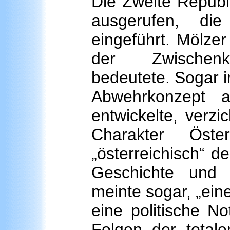
Die Zweite Republ
ausgerufen, di
eingeführt. Mölzer 
der Zwischenkri
bedeutete. Sogar i
Abwehrkonzept a
entwickelte, verz
Charakter Öste
„österreichisch“ d
Geschichte und K
meinte sogar, „ei
eine politische N
Folgen der total