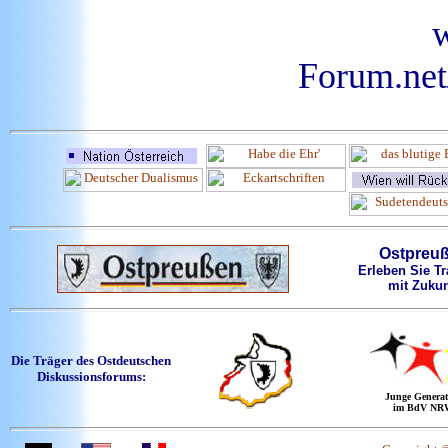
Forum.net/
Ostpreu
Erleben Sie Tr
mit Zukun
Die Träger des Ostdeutschen
Diskussionsforums:
Junge Generat
im BdV NR