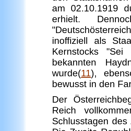
am 02.10.1919 du
erhielt. Denn
"Deutschösterreich
inoffiziell als S
Kernstocks "Sei
bekannten Haydn-
wurde(
11
), eben
bewusst in den Far
Der Österreichbegr
Reich vollkomm
Schlusstagen des 