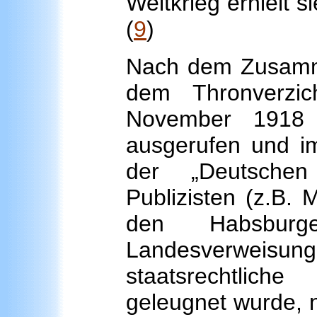
Weltkrieg erhielt s
(
9
)
Nach dem Zusamm
dem Thronverzi
November 1918 d
ausgerufen und im
der „Deutschen
Publizisten (z.B. 
den Habsburg
Landesverweisun
staatsrechtlich
geleugnet wurde, 