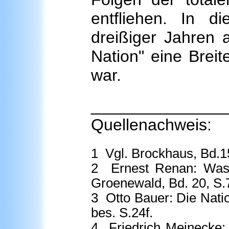
entfliehen. In di
dreißiger Jahren a
Nation" eine Breit
war.
_______________
Quellenachweis:
1
Vgl. Brockhaus, Bd.15
2
Ernest Renan: Was i
Groenewald, Bd. 20, S.
3
Otto Bauer: Die Natio
bes. S.24f.
4
Friedrich Meinecke: W