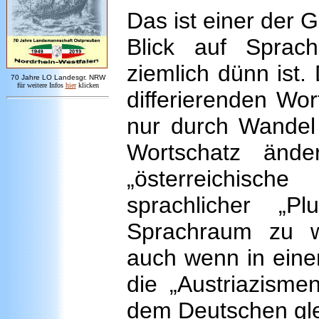
Das ist einer der 
Blick auf Sprac
ziemlich dünn ist.
7
0 Jahre LO
Landesgr
.
NRW
für weitere Infos
hie
r
klicken
differierenden Wor
nur durch Wandel i
Wortschatz ände
„österreichisch
sprachlicher „Plu
Sprachraum zu we
auch wenn in eine
die „Austriazisme
dem Deutschen gle