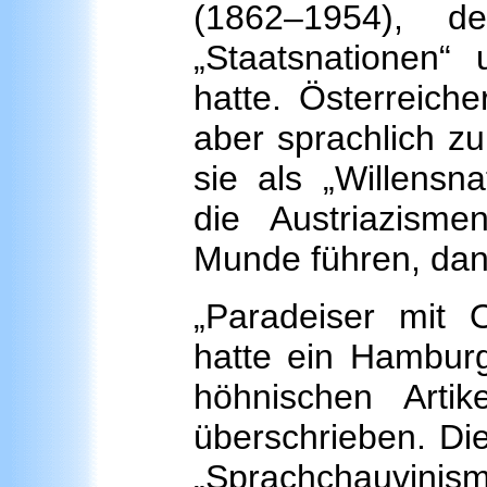
(1862–1954), 
„Staatsnationen“ 
hatte. Österreiche
aber sprachlich z
sie als „Willensna
die Austriazisme
Munde führen, dann
„Paradeiser mit 
hatte ein Hambur
höhnischen Artik
überschrieben. Di
„Sprach­chauvin