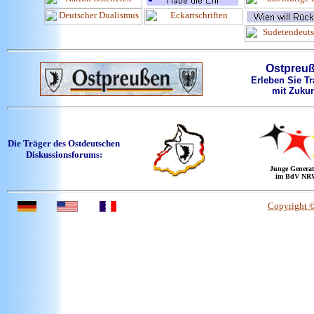
Ostpreu
Erleben Sie Tr
mit Zukun
Die Träger des Ostdeutschen
Diskussionsforums:
Junge Generat
im BdV NR
Copyright 