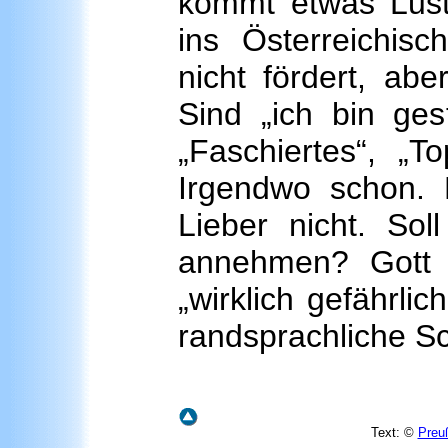
kommt etwas Lusti
ins Österreichi
nicht fördert, abe
Sind „ich bin gest
„Faschiertes“, „To
Irgendwo schon. 
Lieber nicht. Sol
annehmen? Gott 
„wirklich gefährlic
randsprachliche Sc
Text: ©
Preu