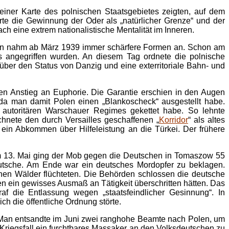
iner Karte des polnischen Staatsgebietes zeigten, auf dem
te die Gewinnung der Oder als „natürlicher Grenze“ und der
h eine extrem nationalistische Mentalität im Inneren.
ten nahm ab März 1939 immer schärfere Formen an. Schon am
 angegriffen wurden. An diesem Tag ordnete die polnische
ber den Status von Danzig und eine exterritoriale Bahn- und
ten Anstieg an Euphorie. Die Garantie erschien in den Augen
, da man damit Polen einen „Blankoscheck“ ausgestellt habe.
des autoritären Warschauer Regimes gekettet habe. So lehnte
nete den durch Versailles geschaffenen „
Korridor
“ als altes
ein Abkommen über Hilfeleistung an die Türkei. Der frühere
 Am 13. Mai ging der Mob gegen die Deutschen in Tomaszow 55
eutsche. Am Ende war ein deutsches Mordopfer zu beklagen.
en Wälder flüchteten. Die Behörden schlossen die deutsche
en ein gewisses Ausmaß an Tätigkeit überschritten hätten. Das
af die Entlassung wegen „staatsfeindlicher Gesinnung“. In
ch die öffentliche Ordnung störte.
. Man entsandte im Juni zwei ranghohe Beamte nach Polen, um
 Kriegsfall ein furchtbares Massaker an den Volksdeutschen zu