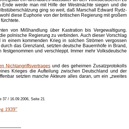
am Ende werde man mit Hilfe der Westmächte siegen und die
lbstüberschätzung ging so weit, daß Marschall Edward Rydz-
bwohl diese Euphorie von der britischen Regierung mit großem
fürchtete.
hten von Mißhandlung über Kastration bis Vergewaltigung.
 die polnische Regierung zu verbinden. Auch dieser Vorschlag
ird in einem kommenden Krieg in solchen Strömen vergossen
 durch das Grenzland, setzten deutsche Bauernhöfe in Brand,
en festgenommen und verschleppt. Immer mehr Volksdeutsche
n Nichtangriffsvertrages
und des geheimen Zusatzprotokolls
eines Krieges die Aufteilung zwischen Deutschland und der
fenbar setzten manche Akteure alles daran, um ein „zweites
 37 / 16.09.2006, Seite 21
eg 1939"
_________