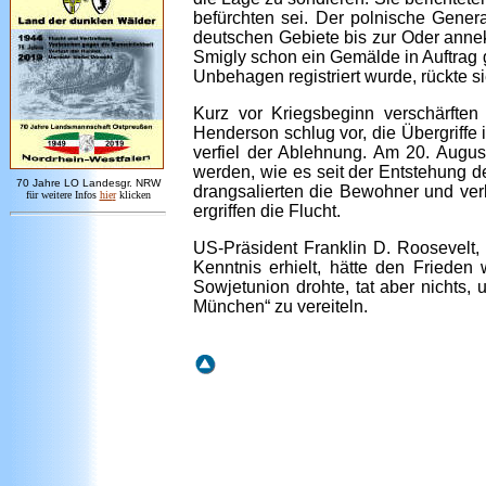
befürchten sei. Der polnische Gene
deutschen Gebiete bis zur Oder anne
Smigly schon ein Gemälde in Auftrag 
Unbehagen registriert wurde, rückte si
Kurz vor Kriegsbeginn verschärften
Henderson schlug vor, die Übergriffe
verfiel der Ablehnung. Am 20. Augu
werden, wie es seit der Entstehung d
7
0 Jahre LO
Landesgr
.
NRW
drangsalierten die Bewohner und ve
für weitere Infos
hie
r
klicken
ergriffen die Flucht.
US-Präsident Franklin D. Roosevelt,
Kenntnis erhielt, hätte den Friede
Sowjetunion drohte, tat aber nichts
München“ zu vereiteln.