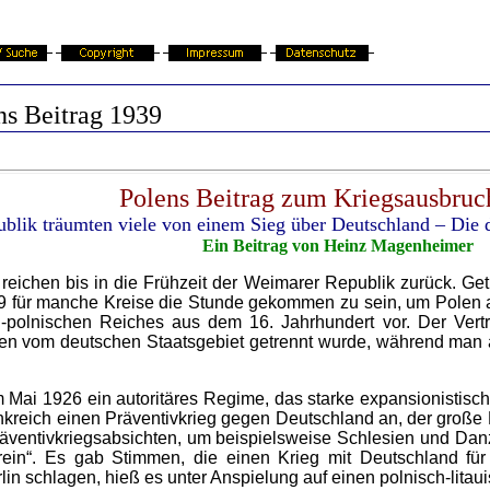
ns Beitrag 1939
Polens Beitrag zum Kriegsausbruc
ublik träumten viele von einem Sieg über Deutschland – Die 
Ein Beitrag von Heinz Magenheimer
eichen bis in die Frühzeit der Weimarer Republik zurück. Ge
19 für manche Kreise die Stunde gekommen zu sein, um Polen 
ch-polnischen Reiches aus dem 16. Jahrhundert vor. Der Ver
en vom deutschen Staatsgebiet getrennt wurde, während man
m Mai 1926 ein autoritäres Regime, das starke expansionistisc
eich einen Präventivkrieg gegen Deutschland an, der große La
Präventivkriegsabsichten, um beispielsweise Schlesien und Dan
in“. Es gab Stimmen, die einen Krieg mit Deutschland für
lin schlagen, hieß es unter Anspielung auf einen polnisch-lit