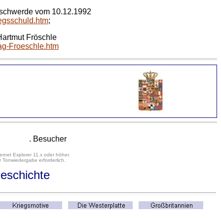
eschwerde vom 10.12.1992
iegsschuld.htm
;
Hartmut Fröschle
ag-Froeschle.htm
. Besucher
ernet Explorer 11.x oder höher.
 Tonwiedergabe erforderlich.
eschichte