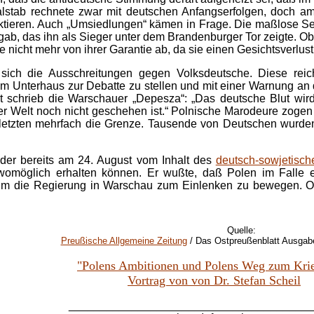
ralstab rechnete zwar mit deutschen Anfangserfolgen, doch 
ktieren. Auch „Umsiedlungen“ kämen in Frage. Die maßlose Se
gab, das ihn als Sieger unter dem Brandenburger Tor zeigte. O
e nicht mehr von ihrer Garantie ab, da sie einen Gesichtsverlust 
 sich die Ausschreitungen gegen Volksdeutsche. Diese reic
 im Unterhaus zur Debatte zu stellen und mit einer Warnung an
st schrieb die Warschauer „Depesza“: „Das deutsche Blut w
er Welt noch nicht geschehen ist.“ Polnische Marodeure zogen
rletzten mehrfach die Grenze. Tausende von Deutschen wurd
 der bereits am 24. August vom Inhalt des
deutsch-sowjetische
n womöglich erhalten können. Er wußte, daß Polen im Falle 
, um die Regierung in Warschau zum Einlenken zu bewegen. Of
Quelle:
Preußische Allgemeine Zeitung
/ Das Ostpreußenblatt Ausgabe
"Polens Ambitionen und Polens Weg zum Kri
Vortrag von von Dr. Stefan Scheil
______________________________________