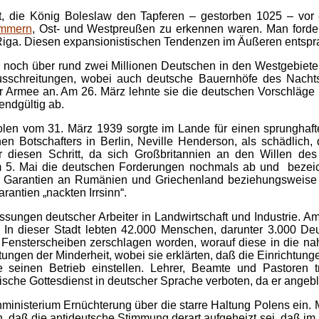
t, die König Boleslaw den Tapferen – gestorben 1025 – vor e
mmern
, Ost- und Westpreußen zu erkennen waren. Man forder
Riga. Diesen expansionistischen Tendenzen im Äußeren entsprac
9 noch über rund zwei Millionen Deutschen in den Westgebie
sschreitungen, wobei auch deutsche Bauernhöfe des Nachts
 Armee an. Am 26. März lehnte sie die deutschen Vorschläge ü
ndgültig ab.
Polen vom 31. März 1939 sorgte im Lande für einen sprunghaf
hen Botschafters in Berlin, Neville Henderson, als schädlich
riker diesen Schritt, da sich Großbritannien an den Willen 
5. Mai die deutschen Forderungen nochmals ab und bezeich
he Garantien an Rumänien und Griechenland beziehungsweise 
antien „nackten Irrsinn“.
assungen deutscher Arbeiter in Landwirtschaft und Industrie.
r. In dieser Stadt lebten 42.000 Menschen, darunter 3.000 D
Fensterscheiben zerschlagen worden, worauf diese in die nah
ungen der Minderheit, wobei sie erklärten, daß die Einrichtung
seinen Betrieb einstellen. Lehrer, Beamte und Pastoren tr
sche Gottesdienst in deutscher Sprache verboten, da er angebli
nministerium Ernüchterung über die starre Haltung Polens ein
n, daß die antideutsche Stimmung derart aufgeheizt sei, daß im