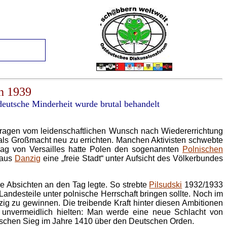
h 1939
deutsche Minderheit wurde brutal behandelt
tragen vom leidenschaftlichen Wunsch nach Wiedererrichtung
als Großmacht neu zu errichten. Manchen Aktivisten schwebte
trag von Versailles hatte Polen den sogenannten
Polnischen
 aus
Danzig
eine „freie Stadt“ unter Aufsicht des Völkerbundes
he Absichten an den Tag legte. So strebte
Pilsudski
1932/1933
ndesteile unter polnische Herrschaft bringen sollte. Noch im
zig zu gewinnen. Die treibende Kraft hinter diesen Ambitionen
 unvermeidlich hielten: Man werde eine neue Schlacht von
auischen Sieg im Jahre 1410 über den Deutschen Orden.