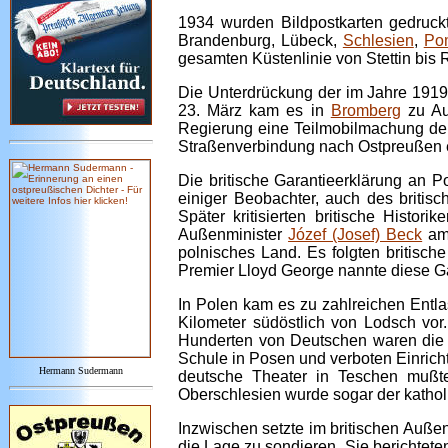
1934 wurden Bildpostkarten gedruck
Brandenburg, Lübeck,
Schlesien
,
Po
gesamten Küstenlinie von Stettin bis 
Die Unterdrückung der im Jahre 191
23. März kam es in
Bromberg
zu Au
Regierung eine Teilmobilmachung der
Straßenverbindung nach Ostpreußen e
Die britische Garantieerklärung an 
einiger Beobachter, auch des britisc
Später kritisierten britische Histo
Außenminister
Józef (Josef) Beck
am 
polnisches Land. Es folgten britisc
Premier Lloyd George nannte diese Gar
In Polen kam es zu zahlreichen Entl
Kilometer südöstlich von Lodsch vo
Hunderten von Deutschen waren die 
Schule in Posen und verboten Einricht
Hermann Sudermann
deutsche Theater in Teschen mußte 
Oberschlesien wurde sogar der katholi
Inzwischen setzte im britischen Auße
die Lage zu sondieren. Sie berichtete