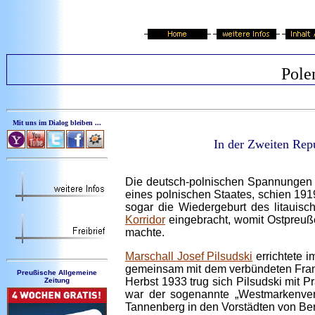
Pole
Mit uns im Dialog bleiben ...
In der Zweiten Rep
Die deutsch-polnischen Spannungen r
eines polnischen Staates, schien 19
sogar die Wiedergeburt des litauis
Korridor
eingebracht, womit Ostpreuß
machte.
Marschall Josef Pilsudski
errichtete i
gemeinsam mit dem verbündeten Frankr
Preußische Allgemeine
Herbst 1933 trug sich Pilsudski mit 
Zeitung
war der sogenannte „Westmarkenvere
Tannenberg in den Vorstädten von Ber