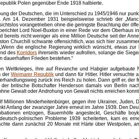
epublik Polen gegenüber Ende 1918 halbierte.
eibung der Deutschen, die im Unterschied zu 1945/1946 nur punkt
. Am 14. Dezember 1931 beispielsweise schrieb der „Manche
sichtslos vorangetrieben ohne die geringste Beachtung der öffe
berichtet Lord Noel-Buxton in einer Rede vor dem Oberhaus in
 bereits nicht weniger als eine Million Deutsche seit der Anne
nston Churchill schwante offensichtlich, was sich hier zusamm
Wenn die englische Regierung wirklich wünscht, etwas zur F
und des
Korridors
ihrerseits wieder aufrollen, solange die Sieg
n dauerhaften Frieden bestehen.“
en Weltkrieges, ihre auf Revanche und Habgier aufgebaute Na
n der
Weimarer Republik
und dann für Hitler. Hitler versuchte
andlungsweg zurück ins Reich zu holen. Dann griff er, der frei
der britische Botschafter Henderson damals von Berlin nac
ohne Gewalt oder Androhung von Gewalt nichts erreichen konnt
f Millionen Minderheitenbürger, gegen ihre Ukrainer, Juden, 
nkt Anfang der zwanziger Jahre erneut im Jahre 1939. Den De
obationen entzogen, Bauernhöfe angesteckt, Geschäfte boyko
eutsch-polnischen Probleme 1939 scheiterten, kam es erne
chte dann zunächst 20 Monate mit Härte über Westpolen, an