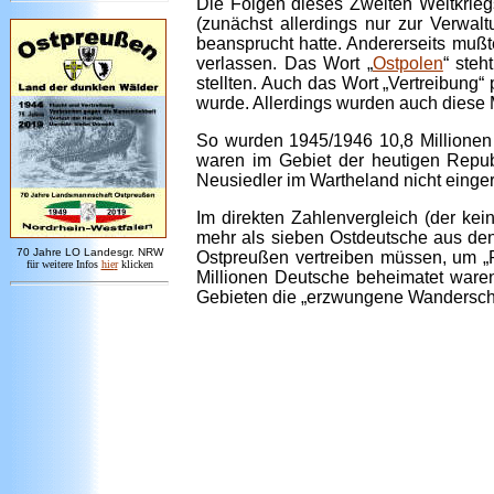
Die Folgen dieses Zweiten Weltkrieg
(zunächst allerdings nur zur Verwa
beansprucht hatte. Andererseits mußt
verlassen. Das Wort „
Ostpolen
“ ste
stellten. Auch das Wort „Vertreibung
wurde. Allerdings wurden auch diese 
So wurden 1945/1946 10,8 Millione
waren im Gebiet der heutigen Repub
Neusiedler im Wartheland nicht einger
Im direkten Zahlenvergleich (der kei
mehr als sieben Ostdeutsche aus de
7
0 Jahre LO
Landesgr
.
NRW
Ostpreußen vertreiben müssen, um „Pl
für weitere Infos
hie
r
klicken
Millionen Deutsche beheimatet ware
Gebieten die „erzwungene Wanderschaf