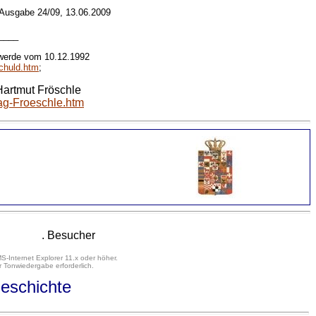
 Ausgabe 24/09, 13.06.2009
____
werde vom 10.12.1992
schuld.htm
;
Hartmut Fröschle
ag-Froeschle.htm
. Besucher
S-Internet Explorer 11.x oder höher.
 Tonwiedergabe erforderlich.
eschichte