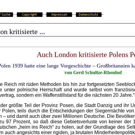
n kritisierte ...
Auch London kritisierte Polens Po
Polen 1939 hatte eine lange Vorgeschichte – Großbritannien 
von Gerd Schultze-Rhonhof
e Reich mit rüden Methoden bis hin zur fortgesetzten Seebl
e unter polnische Herrschaft und wurde selbst vom französi
svertrag, sondern ein Waffenstillstand für die nächsten 20 Jahre.“
der größte Teil der Provinz Posen, die Stadt Danzig und ihr 
der Polen, teils durch die Entscheidungen der Siegermächte vo
n – und damit auch über zwei Millionen Deutsche. Die Bevölk
zu 97 Prozent, so daß diese Gebietsverluste von keiner der
utschen „heim ins Reich“ zu holen, auf der Grundlage des Sel
m auch angesichts einer rigiden, ja brutalen Minderheitenpoliti