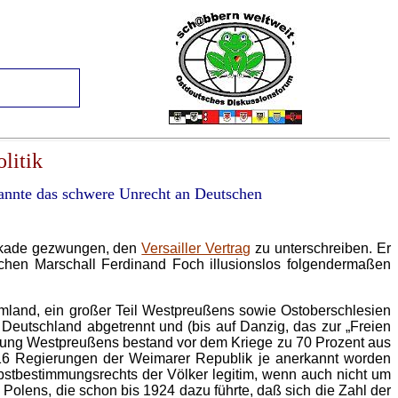
litik
kannte das schwere Unrecht an Deutschen
ockade gezwungen, den
Versailler Vertrag
zu unterschreiben. Er
schen Marschall Ferdinand Foch illusionslos folgendermaßen
Umland, ein großer Teil Westpreußens sowie Ostoberschlesien
n Deutschland abgetrennt und (bis auf Danzig, das zur „Freien
erung Westpreußens bestand vor dem Kriege zu 70 Prozent aus
 16 Regierungen der Weimarer Republik je anerkannt worden
bstbestimmungsrechts der Völker legitim, wenn auch nicht um
k Polens, die schon bis 1924 dazu führte, daß sich die Zahl der