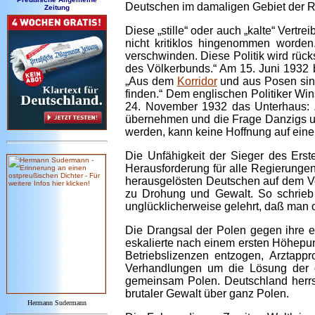
Deutschen im damaligen Gebiet der R
Zeitung
Diese „stille“ oder auch „kalte“ Vertr
nicht kritiklos hingenommen worden
verschwinden. Diese Politik wird rück
des Völkerbunds.“ Am 15. Juni 1932 
„Aus dem
Korridor
und aus Posen sind
finden.“ Dem englischen Politiker Wi
24. November 1932 das Unterhaus: „
übernehmen und die Frage Danzigs 
werden, kann keine Hoffnung auf eine
Die Unfähigkeit der Sieger des Erst
Herausforderung für alle Regierunge
herausgelösten Deutschen auf dem Verh
zu Drohung und Gewalt. So schrieb 
unglücklicherweise gelehrt, daß man 
Die Drangsal der Polen gegen ihre el
eskalierte nach einem ersten Höhepu
Betriebslizenzen entzogen, Arztappr
Verhandlungen um die Lösung der d
gemeinsam Polen. Deutschland herrs
brutaler Gewalt über ganz Polen.
Hermann Sudermann