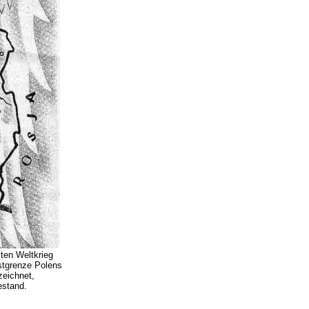
ten Weltkrieg
stgrenze Polens
zeichnet,
estand.