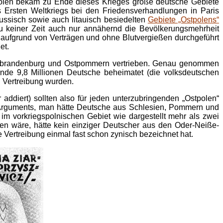
 Polen bekam zu Ende dieses Krieges große deutsche Gebiete
 Ersten Weltkriegs bei den Friedensverhandlungen in Paris
russisch sowie auch litauisch besiedelten
Gebiete „Ostpolens“
u keiner Zeit auch nur annähernd die Bevölkerungsmehrheit
t aufgrund von Verträgen und ohne Blutvergießen durchgeführt
et.
Ostbrandenburg und Ostpommern vertrieben. Genau genommen
nde 9,8 Millionen Deutsche beheimatet (die volksdeutschen
d Vertreibung wurden.
 addiert) sollten also für jeden unterzubringenden „Ostpolen“
 Arguments, man hätte Deutsche aus Schlesien, Pommern und
s im vorkriegspolnischen Gebiet wie dargestellt mehr als zwei
n wäre, hätte kein einziger Deutscher aus den Oder-Neiße-
Vertreibung einmal fast schon zynisch bezeichnet hat.