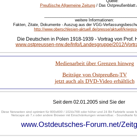
Quelle:
Preußische Allgemeine Zeitung
/ Das Ostpreußenblatt
___________________________________________
weitere Informationen:
Fakten, Zitate, Dokumente - Auszug aus der VGG-Verfassungsbesch
http://www.oberschlesien-aktuell.de/presse/aktuell/kriegs
Die Deutschen in Polen 1918-1939 - Vortrag von Prof. 
www.ostpreussen-nrw.de/Info/Landesgruppe/2012/Vortr
Medienarbeit über Grenzen hinweg
Beiträge von Ostpreußen-TV
jetzt auch als DVD-Video erhältlich
Seit dem 02.01.2005 sind Sie der
Diese Netzseiten sind optimiert für 800x600 / 1024x768 oder höher und 24 Bit Farbtiefe sowie M
Netscape ab 7.x oder andere Browser mit Einschränkungen verwendbar. - Soundkarte für
www.Ostdeutsches-Forum.net/Zeitg