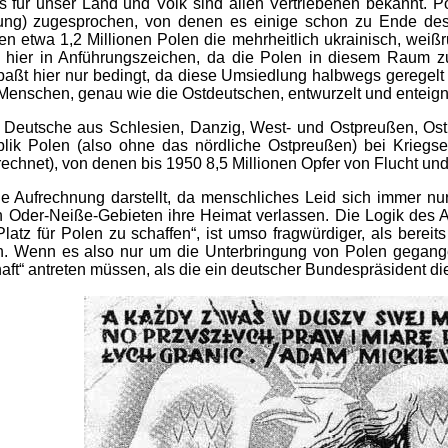
s für unser Land und Volk sind allen Vertriebenen bekannt.
ltung) zugesprochen, von denen es einige schon zu Ende des
en etwa 1,2 Millionen Polen die mehrheitlich ukrainisch, weiß
ht hier in Anführungszeichen, da die Polen in diesem Raum z
“ paßt hier nur bedingt, da diese Umsiedlung halbwegs geregel
Menschen, genau wie die Ostdeutschen, entwurzelt und enteign
n Deutsche aus Schlesien, Danzig, West- und Ostpreußen, 
lik Polen (also ohne das nördliche Ostpreußen) bei Kriegse
echnet), von denen bis 1950 8,5 Millionen Opfer von Flucht un
ne Aufrechnung darstellt, da menschliches Leid sich immer nur
n Oder-Neiße-Gebieten ihre Heimat verlassen. Die Logik des
atz für Polen zu schaffen“, ist umso fragwürdiger, als bereit
n. Wenn es also nur um die Unterbringung von Polen gegange
t“ antreten müssen, als die ein deutscher Bundespräsident die 