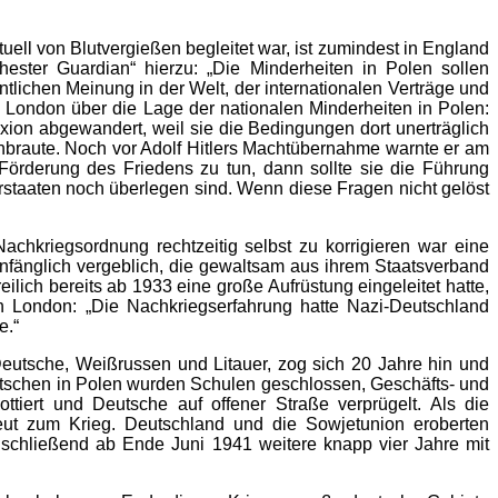
uell von Blutvergießen begleitet war, ist zumindest in England
ster Guardian“ hierzu: „Die Minderheiten in Polen sollen
ntlichen Meinung in der Welt, der internationalen Verträge und
 London über die Lage der nationalen Minderheiten in Polen:
xion abgewandert, weil sie die Bedingungen dort unerträglich
enbraute. Noch vor Adolf Hitlers Machtübernahme warnte er am
örderung des Friedens zu tun, dann sollte sie die Führung
erstaaten noch überlegen sind. Wenn diese Fragen nicht gelöst
chkriegsordnung rechtzeitig selbst zu korrigieren war eine
 anfänglich vergeblich, die gewaltsam aus ihrem Staatsverband
lich bereits ab 1933 eine große Aufrüstung eingeleitet hatte,
h London: „Die Nachkriegserfahrung hatte Nazi-Deutschland
e.“
Deutsche, Weißrussen und Litauer, zog sich 20 Jahre hin und
utschen in Polen wurden Schulen geschlossen, Geschäfts- und
ttiert und Deutsche auf offener Straße verprügelt. Als die
ut zum Krieg. Deutschland und die Sowjetunion eroberten
schließend ab Ende Juni 1941 weitere knapp vier Jahre mit