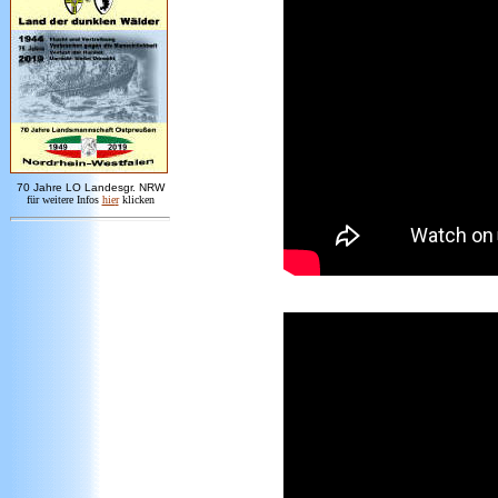
7
0 Jahre LO
Landesgr
.
NRW
für weitere Infos
hie
r
klicken