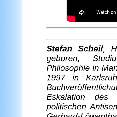
Stefan
Scheil
, H
geboren, Stud
Philosophie in Man
1997 in Karlsruh
Buchveröffentl
Eskalation des
politischen Antise
Gerhard-Löwentha