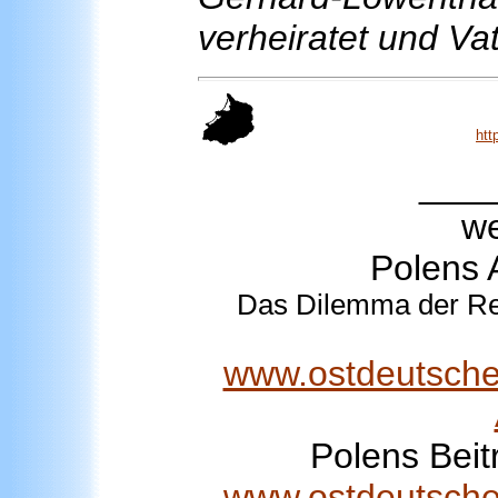
verheiratet und Va
ht
___
we
Polens 
Das Dilemma der Rep
www.ostdeutsches
Polens Bei
www.ostdeutsches