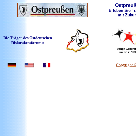
Ostpreu
Erleben Sie Tr
mit Zukun
Die Träger des Ostdeutschen
Diskussionsforums:
Junge Generat
im BdV NR
Copyright 